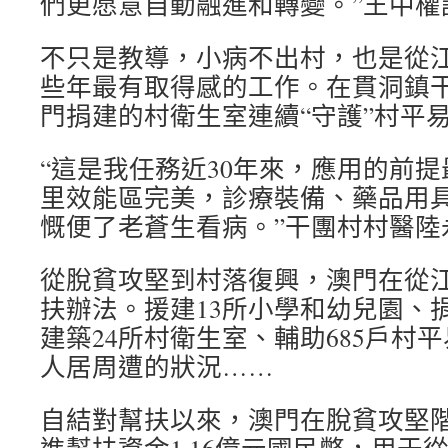
們更愿意自動融進和轉變。”王中權
不只是教導，小病不出村，也是從
些年最有取得感的工作。在貫洞鎮干團
門捐建的村衛生室連續“守護”村平
“這是我任務近30年來，應用的前
里效能區完美，診療裝備、藥品用
慨便了老蒼生看病。”干團村村醫陸
從脫貧攻堅到村落復興，澳門在從
扶辦法。援建13所小學和幼兒園、捐
建築24所村衛生室、輔助685戶村
人居周遭的狀況……
自結對幫扶以來，澳門在脫貧攻堅