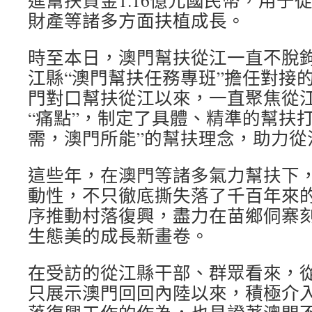
進幫扶資金1.16億元國民幣，用于
財產等諸多方面扶植成長。
時至本日，澳門幫扶從江一直不脫
江縣“澳門幫扶任務專班”擔任對接
門對口幫扶從江以來，一直聚焦從
“痛點”，制定了具體、精準的幫扶
需，澳門所能”的幫扶理念，助力從
這些年，在澳門等諸多氣力幫扶下
動性，不只徹底撕失落了千百年來
序推動村落復興，盡力在苗鄉侗寨
生態美的成長新畫卷。
在受訪的從江縣干部、群眾看來，
只展示澳門回回內陸以來，積極介