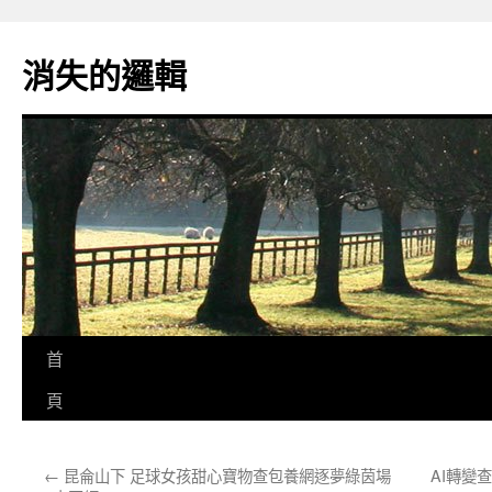
跳
至
消失的邏輯
主
要
內
容
首
頁
←
昆侖山下 足球女孩甜心寶物查包養網逐夢綠茵場
AI轉變