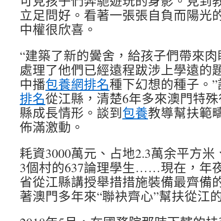
可見孩子們奔馳遊玩的身影。見到
立足問好。看著一張張自負而陽光
中權很欣喜。
“建築了新的黌舍，給孩子們帶來肉
處理了他們已經遠程跋涉上學遠的
中播
包養網排名
種下幻想的種子。”
排名
從江縣，清楚6年多來澳門特
縣成長情形。談到
包養
教導幫扶範
佈滿激動。
耗資3000萬元、占地2.3萬余平方
3個村的637論理學生……現在，年
省從江縣講授舉措措施裝備最齊備
著澳門多年來“聯袂齊心”幫扶從江