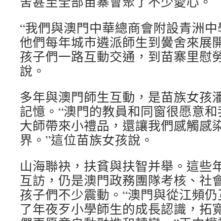
舍甚至全部苗寨會聚了不少愛心。
“我們與澳門中華總商會附設青洲中
他們每年城市遴派師生到黌舍來展
孩子們一路互動交通，到苗寨里慰勞
說。
多年與澳門師生互動，是苗族女孩
記憶。“澳門的教員和同窗很愿意和
大師帶來小禮品，還讓我們感觸感
界。”這位苗族女孩說。
山海聯袂，扶貧與扶智并舉。這些
互訪，仍是澳門政務團隊考核、社
孩子們不少震動。“澳門與從江頻仍
了年夜歹小學師生的成長認識，拓