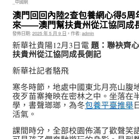
_中國網
澳門回回內陸2查包養網心得5周
來——澳門幫扶貴州從江協同成
發佈日期:
2025 年 5 月 9 日
，
作者:
admin
題：聯袂齊
新華社貴陽12月3日電
扶貴州從江協同成長側記
新華社記者駱飛
寒冬時節，地處中國東北月亮山腹
夜歹苗寨掩映在密林之中。坐落在
學，書聲瑯瑯，為冬
包養平臺推舉
活氣。
課間時分，全部校園佈滿了歡聲笑