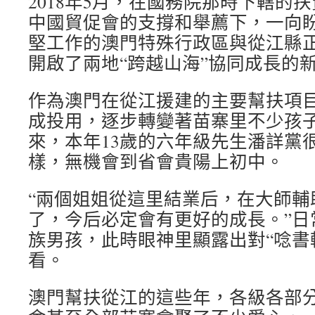
2018年5月，在國務院那時下轄的
中國貿促會的支撐和舉薦下，一向
堅工作的澳門特殊行政區與從江縣
開啟了兩地“跨越山海”協同成長的
作為澳門在從江援建的主要幫扶項
成投用，逐步轉變著苗寨里不少孩
來，本年13歲的六年級先生潘詳黨
樣，無機會到省會貴陽上初中。
“兩個姐姐從這里結業后，在大師輔
了，今后必定會有更好的成長。”日
族男孩，此時眼神里顯露出對“唸書
看。
澳門幫扶從江的這些年，各級各部