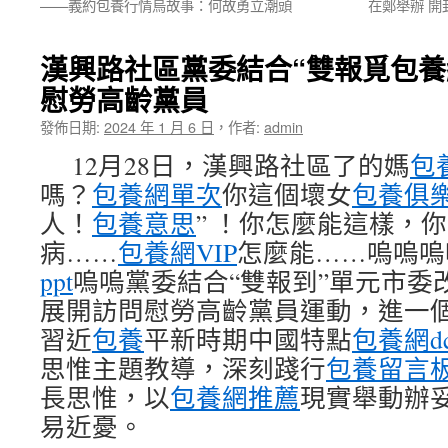
——義約包養行情烏故事：何故勇立潮頭
在鄭舉辦 
漢興路社區黨委結合“雙報覓包養
慰勞高齡黨員
發佈日期:
2024 年 1 月 6 日
，
作者:
admin
12月28日，漢興路社區了的媽
包
嗎？
包養網單次
你這個壞女
包養俱
人！
包養意思
” ！你怎麼能這樣，
病……
包養網VIP
怎麼能……嗚嗚嗚
ppt
嗚嗚黨委結合“雙報到”單元市委
展開訪問慰勞高齡黨員運動，進一
習近
包養
平新時期中國特點
包養網dc
思惟主題教導，深刻踐行
包養留言
長思惟，以
包養網推薦
現實舉動辦
易近憂。