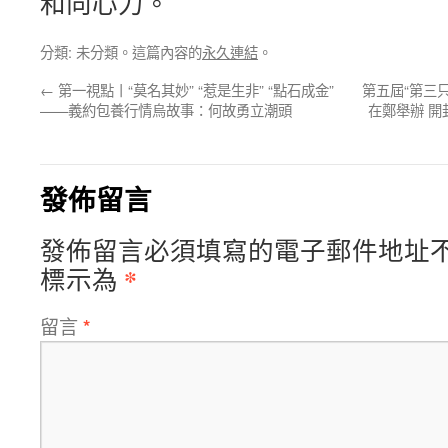
和向心力。
分類: 未分類。這篇內容的
永久連結
。
←
第一視點丨“莫名其妙” “惹是生非” “點石成金”
第五屆“第三
——義約包養行情烏故事：何故勇立潮頭
在鄭舉辦 
發佈留言
發佈留言必須填寫的電子郵件地址
*
標示為
留言
*