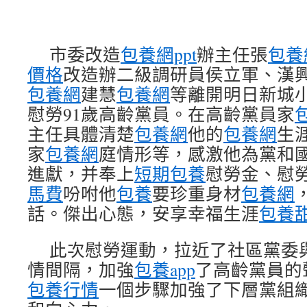
市委改造
包養網ppt
辦主任張
包養
價格
改造辦二級調研員侯立軍、漢
包養網
建慧
包養網
等離開明日新城
慰勞91歲高齡黨員。在高齡黨員家
主任具體清楚
包養網
他的
包養網
生
家
包養網
庭情形等，感激他為黨和
進獻，并奉上
短期包養
慰勞金、慰
馬費
吩咐他
包養
要珍重身材
包養網
話。傑出心態，安享幸福生涯
包養
此次慰勞運動，拉近了社區黨委
情間隔，加強
包養app
了高齡黨員的
包養行情
一個步驟加強了下層黨組