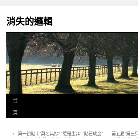
跳
至
消失的邏輯
主
要
內
容
首
頁
←
第一視點丨“莫名其妙” “惹是生非” “點石成金”
第五屆“第三