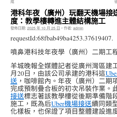
成
港科年夜（廣州）玩翻天機場接
度：教學樓轉進主體結構施工
發佈日期:
2025 年 10 月 25 日
，
作者:
admin
requestId:68fbab49ba4253.37619407.
噴鼻港科技年夜學（廣州）二期工
羊城晚報全媒體記者從廣州灣區建工
月20日，由該公司承建的港科這
Ub
送
，咖啡館內。年夜（廣州）二期項
完成預制疊合板的初次吊裝作業。
接送
標志著該教學樓從後期準備階
施工，既為后
Uber機場接送
續同類
化樣板，也保證了項目整體建設進