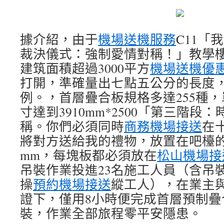
據介紹，由于
機場送機服務
C11「
裁決儀式：強制愛情對稱！」教學
建筑面積超過3000平方
機場送機優
打開，準確量出七點五公分的長度
例。，首層疊合板規格多達255種
寸達到3910mm*2500「第三階
稱。你們必須同時
商務機場接送
在
將對方送給我的禮物，放置在吧檯
mm，每塊板都必須放在
松山機場接
吊裝作業投進23名施工人員（含吊
操
預約機場接送
縱工人），在業主
證下，僅用8小時便完成首層預制疊
裝，作業全部旅程零平安隱患。