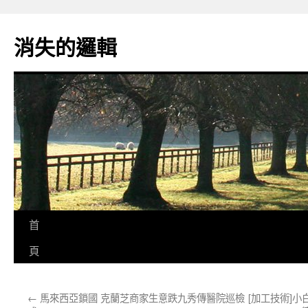
跳
至
消失的邏輯
主
要
內
容
首
頁
←
馬來西亞鎖國 克蘭芝商家生意跌九秀傳醫院巡檢
[加工技術]小