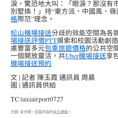
淚，驚恐地大叫：「眼淚？那沒有
別墅換！」持“東方派、中國風、嶺
格
際范”理念。
松山機場接送
分歧的效能空間為各
場接送評價PTT
摸索和校園活動創
慮豐富多元
包車旅遊價格
的公共空
一個開放靈活，共
Uber機場接送
享
機場接送預約
文 | 記者 陳玉霞 通訊員 周晨
圖 | 通訊員供給
TC:taxiairport0727
分類: 未分類。這篇內容的
永久連結
。