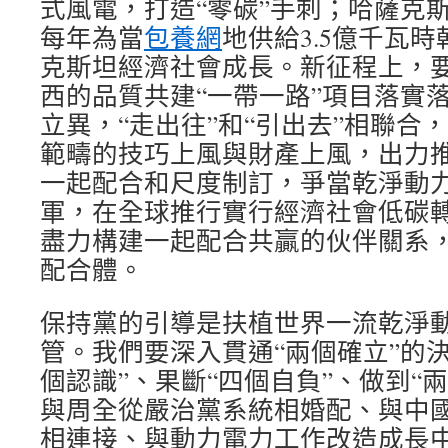
式風電，打造“零碳”手刺；哈薩克斯
每年為當
包養網
地供給3.5億千瓦
克斯坦經濟社會成長。新征程上，
西的品質共建“一帶一路”項目落實
立異，“走出往”和“引出去”相聯合
範疇的技巧上風與財產上風，出力
一起配合和尺度制訂，爭當乾淨動
軍，在全球推行實行經濟社會低碳轉
盡力構建一起配合共贏的伙伴關系
配合體。
保持黨的引導是扶植世界一流乾淨
管。我們要深入貫通“兩個確立”的
個認識”、果斷“四個自負”、做到“
與周全從嚴治黨系統相婚配、與中
相連接、與動力電力工作改造成長