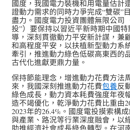
國度，我國電力裝機和用電量估計
證動力需求的同時力爭完成“雙碳”
盡力。國度電力投資團體無限公司（
投”）要保持以習近平新時期中國特
導，深刻貫徹動力平安新計謀，兼
和高程度平安，以扶植新型動力系
牽引，推進動力綠色低碳高東西的
古代化進獻更鼎力量。
保持節能理念，增進動力花費方法
來，我國深刻推進動力花費
包養
反
綠色成長，動力資本耗費強度年夜
造不竭優化，乾淨動力花費比重由201
2023年的26.4%。國度電投摸索
與產業、路況等行業深度融會，以
助推經濟社會成長綠色轉型。在河