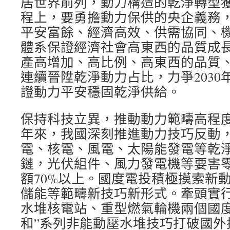
居世界前列，動力構造的乾淨轉型
程上，要勇擔動力保供的央企義務
平安富餘、經濟高效、供需協同、
體系保證經濟社會高東西的品質成
產高增加、高比例、高東西的品質
連續晉陞乾淨動力占比，力爭2030
證動力平安穩固乾淨供給。
保持科技立異，推動動力範疇高程
年來，我國深刻推進動力技巧反動
電、核電、風電、太陽能發電等乾
鏈，光伏組件、風力發電機等要害
額70%以上。國度電投積極摸索新
儲能等範疇新技巧新形式。牽頭實
水堆核電站、重型燃氣輪機兩個國度
和”系列非能動壓水堆技巧打破國外