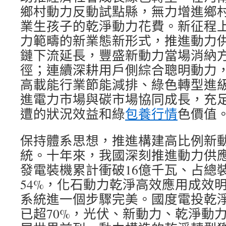
鄉村動力反動試點縣，無力增進鄉
業生孩子的乾淨動力花費。新征程
力範疇的新業態新形式，推進動力
鏈下流延長，豐盛新動力當場消納
徑；連續深耕用戶側綜合聰明動力
高載能行業節能減排、綠色轉型進
進電力市場與碳市場協同成長，充
遭的狀況效益和綠
包養行情
色價值
保持體系思想，推進構建高比例新
統。十年來，我國深刻推進動力供
發電裝機累計衝破16億千瓦、占總
54%，化石動力乾淨高效應用成效
系統進一個步驟完美。國度電投乾
已超70%，光伏、新動力、乾淨動