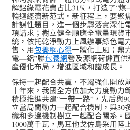
解鋁綠電花費占比31%，打造了“煤
輪迴經濟新范式。新征程上，要聚
計謀性題目，進一個步驟落實深化
項請求；樹立健全順應全電量現貨
統，依托乾淨動力上風辦事綠色電
售、用
包養網心得
一體化上風；鼎
電—鋁”聯
包養網
營及源網荷儲直供
產優化布局，增進區域和諧成長。
保持一起配合共贏，不竭強化開放
十年來，我國全方位加大力度動力
積極推進共建“一帶一路”，先后與9
立當局間動力一起配合機制，與30
織和多邊機制樹立一起配合關系。
1000萬千瓦，馬耳他戈佐島采用陸