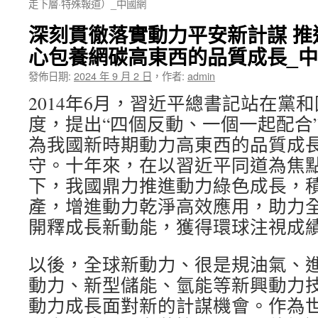
走下層·特殊報道）_中國網
深刻貫徹落實動力平安新計謀 推
心包養網碳高東西的品質成長_
發佈日期:
2024 年 9 月 2 日
，
作者:
admin
2014年6月，習近平總書記站在黨
度，提出“四個反動、一個一起配合
為我國新時期動力高東西的品質成
守。十年來，在以習近平同道為焦
下，我國鼎力推進動力綠色成長，
產，增進動力乾淨高效應用，助力
開釋成長新動能，獲得環球注視成
以後，全球新動力、很是規油氣、
動力、新型儲能、氫能等新興動力
動力成長面對新的計謀機會。作為