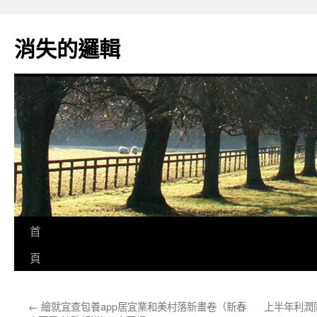
跳
至
消失的邏輯
主
要
內
容
首
頁
←
繪就宜查包養app居宜業和美村落新畫卷（新春
上半年利潤