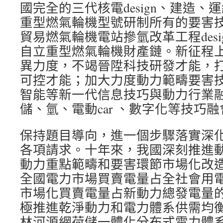
國完全的三代核電design、建造
重型燃氣輪機型號研制所有的要害
貿易燃氣輪機電站摻氫改革工程des
自立重型燃氣輪機財產鏈。新征程
異力度，不竭晉陞科技研發才能，
可控才能；加大力度動力範疇要害
智能等新一代信息技巧與動力行業
儲、氫、電動car 、數字化等技巧
保持題目導向，進一個步驟落實深
各項請求。十年來，我國深刻推進
動力重點範疇和要害環節市場化改造不
全國電力市場買賣電量占全社會用電量
市場化買賣電量占新動力總發電量的4
極推進乾淨動力和電力體系供需均
林河源網荷儲一體化分布式電力體系，