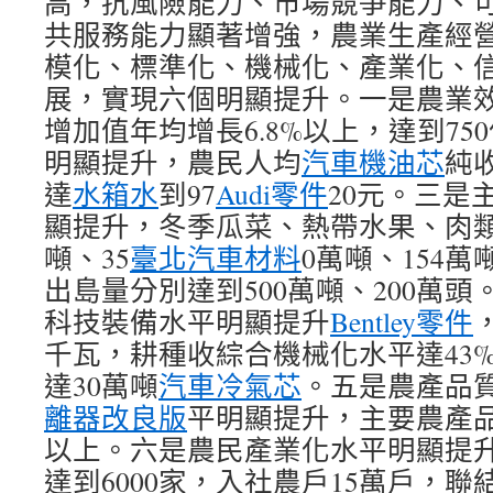
高，抗風險能力、市場競爭能力、
共服務能力顯著增強，農業生產經
模化、標準化、機械化、產業化、
展，實現六個明顯提升。一是農業
增加值年均增長6.8%以上，達到7
明顯提升，農民人均
汽車機油芯
純
達
水箱水
到97
Audi零件
20元。三是
顯提升，冬季瓜菜、熱帶水果、肉類
噸、35
臺北汽車材料
0萬噸、154
出島量分別達到500萬噸、200萬
科技裝備水平明顯提升
Bentley零件
千瓦，耕種收綜合機械化水平達43
達30萬噸
汽車冷氣芯
。五是農產品
離器改良版
平明顯提升，主要農產品
以上。六是農民產業化水平明顯提
達到6000家，入社農戶15萬戶，聯