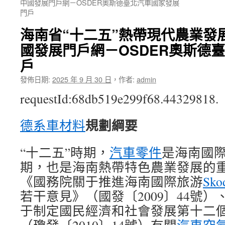
中國發展門戶網－OSDER奧斯德臺北汽車國家發展
門戶
海南省“十二五”熱帶現代農業發
國發展門戶網－OSDER奧斯德
戶
發佈日期:
2025 年 9 月 30 日
，
作者:
admin
requestId:68db519e299f68.44329818.
規劃綱要
德系車材料
“十二五”時期，
汽車零件
是海南國
期，也是海南熱帶特色農業發展的
《國務院關于推進海南國際旅游
Sk
若干意見》（國發〔2009〕44號
于制定國民經濟和社會發展第十二