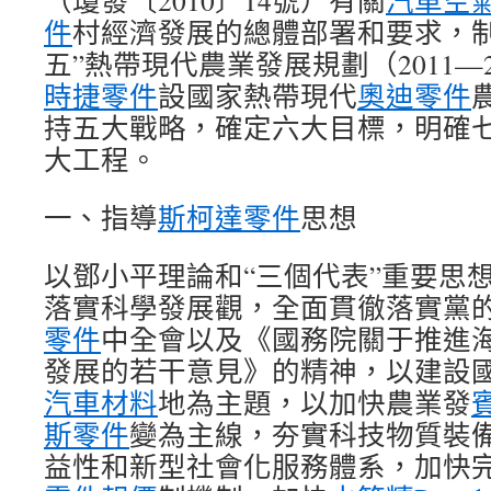
（瓊發〔2010〕14號）有關
汽車空
件
村經濟發展的總體部署和要求，制
五”熱帶現代農業發展規劃（2011—
時捷零件
設國家熱帶現代
奧迪零件
持五大戰略，確定六大目標，明確
大工程。
一、指導
斯柯達零件
思想
以鄧小平理論和“三個代表”重要思
落實科學發展觀，全面貫徹落實黨
零件
中全會以及《國務院關于推進
發展的若干意見》的精神，以建設
汽車材料
地為主題，以加快農業發
斯零件
變為主線，夯實科技物質裝
益性和新型社會化服務體系，加快