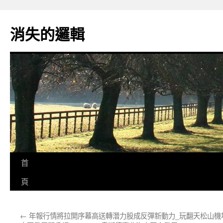
跳
至
消失的邏輯
主
要
內
容
首
頁
←
年報行情將拉開序幕高送轉潛力股成反彈新動力_
玩翻天松山機