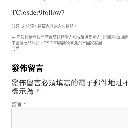
TC:osder9follow7
分類: 未分類。這篇內容的
永久連結
。
←
年報行情將拉開序幕高送轉潛力股成反彈新動力_
玩翻天松山機
中國發展門戶網－OSDER奧斯德臺北汽車國家發展
門戶
發佈留言
發佈留言必須填寫的電子郵件地址
*
標示為
留言
*