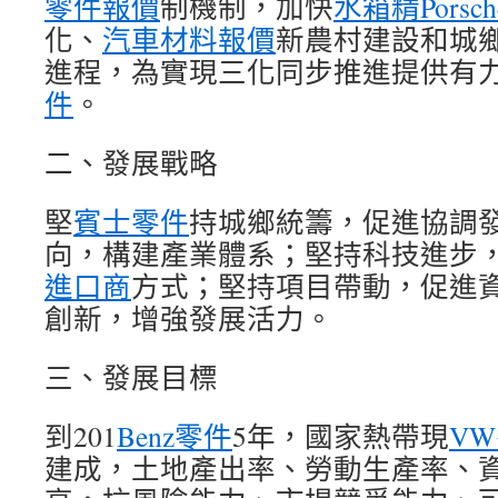
零件報價
制機制，加快
水箱精
Pors
化、
汽車材料報價
新農村建設和城
進程，為實現三化同步推進提供有
件
。
二、發展戰略
堅
賓士零件
持城鄉統籌，促進協調
向，構建產業體系；堅持科技進步
進口商
方式；堅持項目帶動，促進
創新，增強發展活力。
三、發展目標
到201
Benz零件
5年，國家熱帶現
V
建成，土地產出率、勞動生產率、