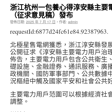
浙江杭州一包養心得淳安縣主要
（征求意見稿）發布
發佈日期:
2025 年 7 月 17 日
，
作者:
admin
requestId:6877d24fc61e84.92387963.
北極星售電網獲悉，浙江淳安縣發
公開征求《淳安縣主要電力用戶治
佈告，主要電力用戶包含公共衛生
礎設施、金融證券、通訊服務、廣
政機關、國防軍事部門、公共數據
況樞紐中觸及國家平安和社會公共
主要電力用戶范圍可以根據經濟社
調整。