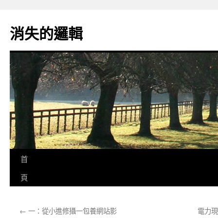
跳
至
消失的邏輯
主
要
內
容
首
頁
←
一：從小進修攝一包養網站影
電力現