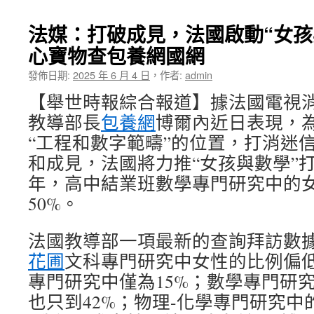
法媒：打破成見，法國啟動“女孩
心寶物查包養網國網
發佈日期:
2025 年 6 月 4 日
，
作者:
admin
【舉世時報綜合報道】據法國電視消
教導部長
包養網
博爾內近日表現，
“工程和數字範疇”的位置，打消迷
和成見，法國將力推“女孩與數學”打
年，高中結業班數學專門研究中的
50%。
法國教導部一項最新的查詢拜訪數
花圃
文科專門研究中女性的比例偏
專門研究中僅為15%；數學專門研
也只到42%；物理-化學專門研究中