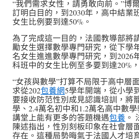
“我們需求女性，請勇敢向前。”博
訂明白目的，到2030年，高中結業
女生比例要到達50%。
為了完成這一目的，法國教導部將
勵女生選擇數學專門研究，從下學年開
名女生進進數學專門研究，到2026
科班中的女生比例至多要到達20%，到
“女孩與數學”打算不局限于高中層
求從202
包養網
5學年開端，從小學
要接收防范性別成見認識培訓，將籠
學、2.4萬名初中和1.2萬名高中
講堂上能有更多的答題機遇
包養
。
陳述指出，性別刻板印象在社會層
存在。這種局勢晦氣于法國人才培