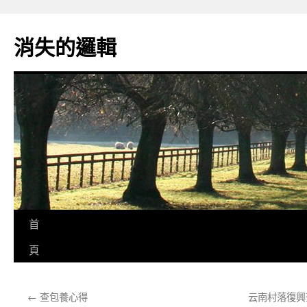
跳
至
消失的邏輯
主
要
內
容
首
頁
←
查包養心得
云南村落復興