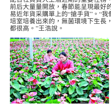
前后大量量開放，春節能呈現最好
易近年貨采購單上的“搶手貨”。“
培室培養出來的，無菌環境下生長
都很高。”王浩說。