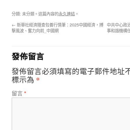
分類: 未分類。這篇內容的
永久連結
。
←
新華社經濟隨查包養行情筆：2025中國經濟，搏
中共中心政
擊風波、奮力向前_中國網
事和諧機構
發佈留言
發佈留言必須填寫的電子郵件地址
*
標示為
留言
*