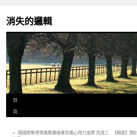
跳
至
消失的邏輯
主
要
內
容
首
頁
←
德國隊奪得雪橇集團接專包養心得力金牌 完成三
【網易】開