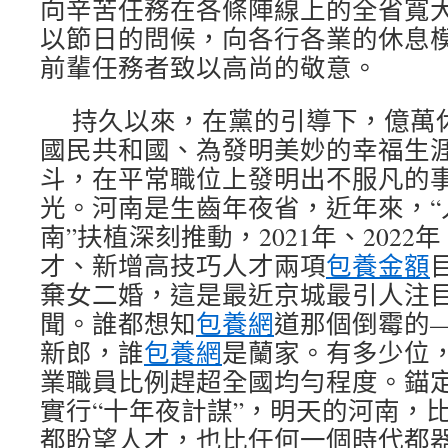
向辛苦任務在各條陣線上的全省寬
以節日的問候，向各行各業的休息
前輩任務者致以高尚的敬意。
持久以來，在黨的引導下，億萬
國民共和國、為發明美妙的幸福生
斗，在平常職位上發明出不服凡的
光。河南是生齒年夜省，近年來，“
南”扶植深刻推動，2021年、202
才、新增高技巧人才兩項
包養金額
棄女二婚，這是最近京城最引人注
聞。誰都想知
包養網
道那個倒霉的
新郎，誰
包養網
是蘭家。有多少位
業職員比例趕超全國均勻程度。錨定
實行“十年夜計謀”，明天的河南，
都盼望人才，也比任何一個時代都