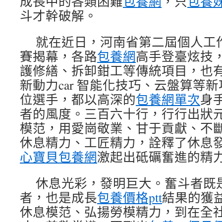
成長中的各類困難
包養網
，只
包養
斗才幹破解。
就在近日，河南省第二屆個人工
賽揭幕，各路
包養網
高手登臺炫技，
護修繕、拆卸鉗工等傳統項目，也
新動力car 智能化技巧、云盤算等
位選手，都以高深的
包養網單次
身
者的風度。三百六十行，行行出狀
模范，用愛崗敬業、甘于貢獻、不
休息精力、工匠精力，詮釋了休息
心寶貝包養網
激起出砥礪奮進的精
休息光彩，發明巨大。奮斗者既
者，也是成長
包養價格ptt
結果的獲
休息模范、弘揚勞模精力，到在全