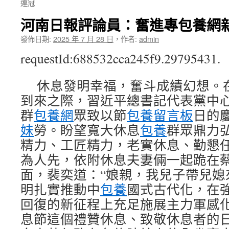
連冠
河南日報評論員：奮進專包養網新
發佈日期:
2025 年 7 月 28 日
，
作者:
admin
requestId:688532cca245f9.29795431.
休息發明幸福，奮斗成績幻想。在
到來之際，習近平總書記代表黨中
群
包養網
眾致以節
包養留言板
日的
妹
勞。盼望寬大休息
包養
群眾鼎力
精力、工匠精力，老實休息、勤懇
為人先，依附休息夫妻倆一起跪在
面，裴奕道：“娘親，我兒子帶兒媳
明扎實推動中
包養
國式古代化，在
回復的新征程上充足施展主力軍感化
息節這個禮贊休息、致敬休息者的