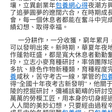
壤，立異創業年
包養網心得
夜潮方
了追夢圓夢的遼闊六合，在時期成
會，每一個休息者都能在奮斗中完
績幻想、取得幸福。
一分耕作，一分收獲，窮年累月
可以發明出來。新時期，華夏年夜
作蓬勃旺盛，都是寬大休息者勤勤
玲，立志小麥育種研討，率領團隊
多抗、綠色作物新種類，育種程度
養
咸秋，苦守考古一線，掌管的
包
得“全國十年夜考古新發明”，他關
陵的挖掘研討，彌補該範疇的研討
萬萬的勞模工匠，用本身的切身經
人人間的美妙幻想，只要經由過程