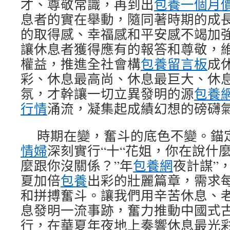
才、尊敬常識，再到出
包養一個月
息者的實在舉動，隨同著時期的成
的取得感、幸福感和平安感不竭加
讓休息者獲得應有的報答和尊敬，
權益，推進全社會構
包養留言板
成
彩、休息最高尚、休息最巨大、休
氛，才幹讓一切立異發明的源
包養
行情
涌流，凝集起成績幻想的磅礴
時期在變，奮斗的底色不變。錨定
情婦
深刻實行“十“花姐，你在說什
麼跟你沒關係？”年
包養網
夜計謀”
夏加倍
包養
出彩的壯麗篇章，需求
和拼搏奮斗。讓我們用辛苦休息、
息發明一流事跡，奮力推動中國式
行，在華夏年夜地上奏響休息最光