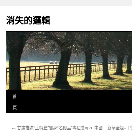
跳
至
消失的邏輯
主
要
內
容
首
頁
←
甘肅推進“土特產”變身“名優品”專包養app_中國
新華全媒+丨