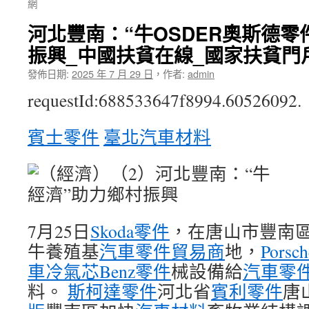
網
河北豐南：“牛OSDER奧斯德零
振興_中國扶貧在線_國家扶貧門
發佈日期:
2025 年 7 月 29 日
，
作者:
admin
requestId:688533647f8994.60526092.
賓士零件
臺北汽車材料
7月25日
Skoda零件
，在唐山市豐南
牛養殖基
汽車零件貿易商
地，
Pors
車冷氣芯
Benz零件
械設備給
汽車零
料。
斯柯達零件
河北省
賓利零件
唐