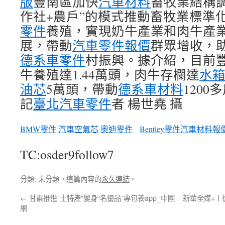
版
豐南區加快
汽車材料
畜牧業結構調
作社+農戶”的模式推動畜牧業標準
零件
養殖，實現奶牛產業和肉牛產
展，帶動
汽車零件報價
群眾增收，
德系車零件
村振興。據介紹，目前
牛養殖達1.44萬頭，肉牛存欄達
水
油芯
5萬頭，帶動
德系車材料
120
記
臺北汽車零件
者 楊世堯 攝
BMW零件
汽車空氣芯
奧迪零件
Bentley零件
汽車材料報
TC:osder9follow7
分類: 未分類。這篇內容的
永久連結
。
←
甘肅推進“土特產”變身“名優品”專包養app_中國
新華全媒+丨
網