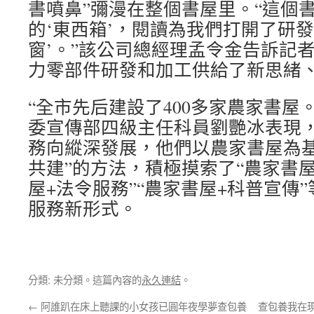
書噴鼻”彌漫在整個書屋里。“這個
的‘東西箱’，閱讀為我們打開了研發
窗’。”該公司總經理孟令金告訴記
力零部件研發和加工供給了新思緒
“全市先后建設了400多家農家書屋
委宣傳部四級主任科員劉艷冰表現
務向縱深發展，他們以農家書屋為基
共建”的方法，積極摸索了“農家書屋
屋+法令服務”“農家書屋+科普宣傳
服務新形式。
分類: 未分類。這篇內容的
永久連結
。
←
阿誰趴在床上聽課的小女孩已圓年夜學夢查包養
查包養我在