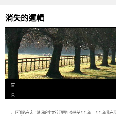
跳
至
消失的邏輯
主
要
內
容
首
頁
←
阿誰趴在床上聽課的小女孩已圓年夜學夢查包養
查包養我在