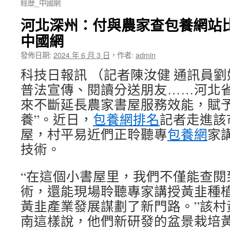
經歷_中國網
河北深州：付與農家查包養網站比
中國網
發佈日期:
2024 年 6 月 3 日
，
作者:
admin
科技日報訊 （記者陳汝健 通訊員
普法宣傳、閱讀分送朋友……河北
來不斷延長農家書屋服務效能，賦予
養”。近日，
包養網排名
記者走進該
屋，村平易近們正聆聽專
包養網
家
技術。
“在這個小書屋里，我們不僅能查閱
術，還能現場聆聽專家講授黃韭種
黃韭產業發展謀劃了新門路。”該村
南這樣說，他們新研發的盆景栽培