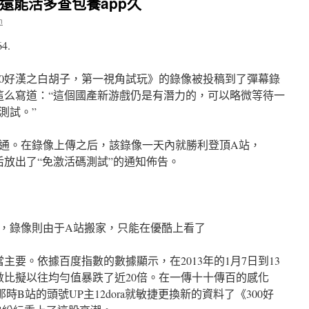
還能活多查包養app久
n
64.
《300好漢之白胡子，第一視角試玩》的錄像被投稿到了彈幕錄
中這么寫道：“這個國產新游戲仍是有潛力的，可以略微等待一
測試。”
通。在錄像上傳之后，該錄像一天內就勝利登頂A站，
后放出了“免激活碼測試”的通知佈告。
，錄像則由于A站搬家，只能在優酷上看了
主要。依據百度指數的數據顯示，在2013年的1月7日到13
數比擬以往均勻值暴跌了近20倍。在一傳十十傳百的感化
B站的頭號UP主12dora就敏捷更換新的資料了《300好