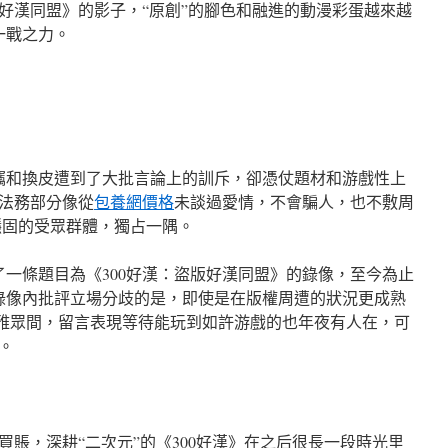
好漢同盟》的影子，“原創”的腳色和融進的動漫彩蛋越來越
一戰之力。
剽竊和換皮遭到了大批言論上的訓斥，卻憑仗題材和游戲性上
法務部分像從
包養網價格
未談過愛情，不會騙人，也不敷周
穩固的受眾群體，獨占一隅。
傳了一條題目為《300好漢：盜版好漢同盟》的錄像，至今為止
與錄像內批評立場分歧的是，即使是在版權周遭的狀況更成熟
雅眾間，留言表現等待能玩到如許游戲的也年夜有人在，可
。
買賬，深耕“二次元”的《300好漢》在之后很長一段時光里