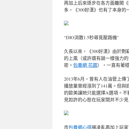
再加上后來逐步在各方面離開《
多，《300好漢》也有了本身的
“DIO消散1.5秒尋覓壓路機”
久長以來，《300好漢》由於
的上風（或許還有謎一樣強力的
密。
包養網 花園
），一直有著
2013年6月，曾有人在油管上
播放量曾經漲到了141萬。但
的歐美讓她只能選擇A選項。不
見如許的心態在玩家間并不少見
市
包養網心得
場凌亂再加上玩家