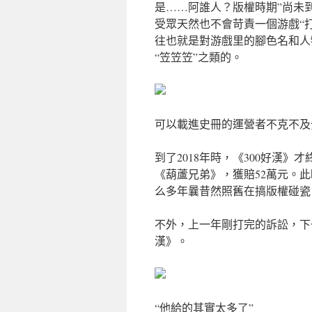
是……阿誰人？版權時期”尚未
受眾天然也不會苛責一個游戲“
往也就是對游戲里的腳色名和人
“笠笠笠”之類的。
可以載進史冊的運營者不克不及
到了2018年時，《300好漢
《葫蘆兄弟》，獲賠52萬元。此
么多年曩昔然照舊在搞版權碰瓷
不外，上一年剛打完的訴訟，下
漢》。
“他給的其實太多了”