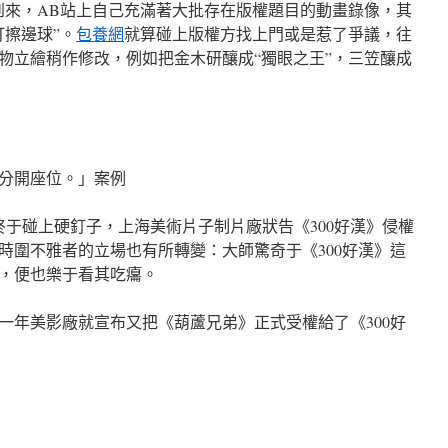
到來，AB站上自己充滿著大批存在版權題目的動畫錄像，其
打擦邊球”。
包養網
就算碰上版權方找上門或是惹了爭議，往
物立繪稍作修改，例如把金木研釀成“獨眼之王”，三笠釀成
分開座位。」案例
》才終于碰上硬釘子，上海美術片子制片廠狀告《300好漢》侵權
時圍不雅者的立場也有所轉變：大師驚奇于《300好漢》這
，便也樂于看其吃癟。
一年美影廠就宣布又把《葫蘆兄弟》正式受權給了《300好