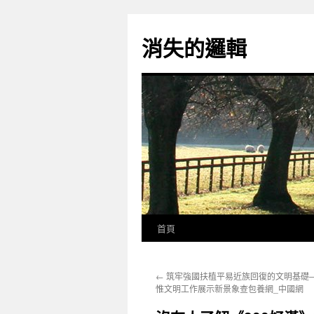
跳
至
消失的邏輯
主
要
內
容
首頁
←
筑牢強國扶植平易近族回復的文明基礎—
惟文明工作展示新景象查包養網_中國網