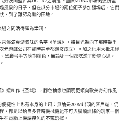
好漢同盟》與DOTA2之前搶下國際MOBA市場的這份蛋
過風景的日子，但在瓜分市場的兩位鉅子參加疆場后，它們
狀，到了難認為繼的田地。
的夾縫之間活得頗為津潤。
本來佈滿頁游氣味的名字《圣域》，將目光轉向了那時競爭
次元游戲公司在那時甚至都還沒成立）。加之化用大批未經
麗靈夢、黑巖弓手等晚期腳色，無論哪一個都吃透了粉絲心思，
。
好漢》還叫作《圣域》，腳色抽像也顯明更傾向歐美奇幻作風
的便捷性上也有本身的上風：無論是200M出頭的客戶端，仍
程，都足以給良多昔時機械機能不可與膩煩讀條的玩家一個
生在電腦上機課摸魚的不貳選擇。