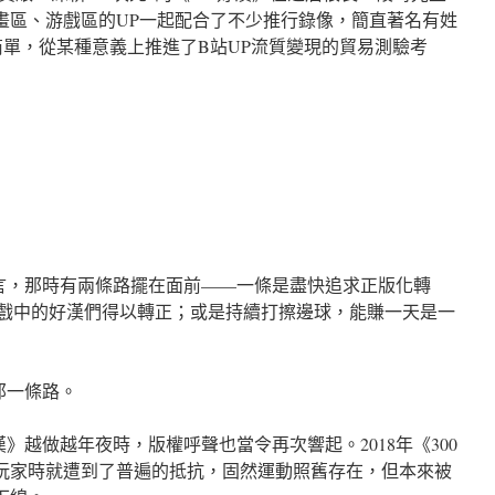
畫區、游戲區的UP一起配合了不少推行錄像，簡直著名有姓
商單，從某種意義上推進了B站UP流質變現的貿易測驗考
而言，那時有兩條路擺在面前——一條是盡快追求正版化轉
游戲中的好漢們得以轉正；或是持續打擦邊球，能賺一天是一
那一條路。
漢》越做越年夜時，版權呼聲也當令再次響起。2018年《300
玩家時就遭到了普遍的抵抗，固然運動照舊存在，但本來被