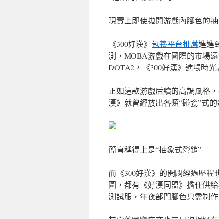
現實上即使拋開游戲內腳色的抽
《300好漢》
包養平台推薦
進進
測，MOBA游戲在國際的市場遠
DOTA2，《300好漢》進場時
正如這款游戲后續的高調風格，在2
漢》就曾經放出各類“碰瓷”式
簡直稱得上是“抽象式營銷”
而《300好漢》的開闢經過歷
圖，都有《好漢同盟》擔任供給
測試服，年夜部門腳色只需制作