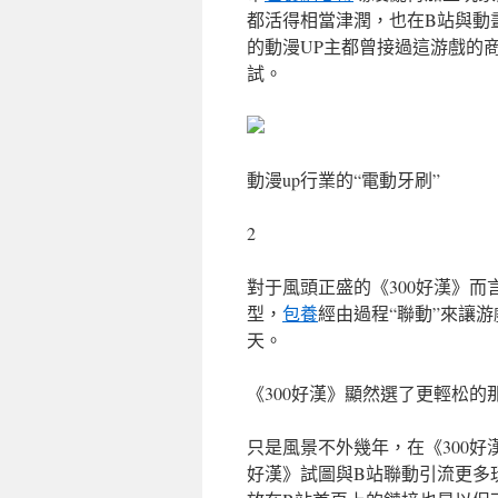
都活得相當津潤，也在B站與動
的動漫UP主都曾接過這游戲的
試。
動漫up行業的“電動牙刷”
2
對于風頭正盛的《300好漢》
型，
包養
經由過程“聯動”來讓
天。
《300好漢》顯然選了更輕松的
只是風景不外幾年，在《300好
好漢》試圖與B站聯動引流更多