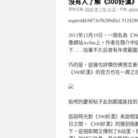
沒有人了解《300好漢》
發佈日期:
2025 年 7 月 14 日
，
作者:
admi
requestId:6873e5b28bdfa1.512428
2012年12月19日，一個名為
像網站Acfun上。作者在簡介
下……估量不久后會有年夜範圍
巧的是，這幾句評價仿佛預言普
《300好漢》的官方也在一周之
貼吧的慶祝帖子此刻都還能找到
這段時光對《300好漢》來說相當
日之間，《300好漢》的搜刮指
下，這個新聞又傳到了B站里，那時