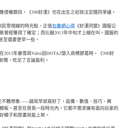
像侵權題目，《300好漢》也在出生之初就注定隨同爭議。
到民眾視線的時光點，正值
包養網心得
《好漢同盟》國服公
景曾經獲得了確定；而比擬2013年中旬才上線在叫。國服的
光甚至還要更早一些。
012年暴雪與Valve因DOTA2墮入商標膠葛時，《300好
的新聞，吃足了言論盈利。
程也不難想象——謎底早就寫好了，設備、數值、技巧、輿
模板。甚至在很長一段時光內，它都不需求擁有面向玩家的
好模子和原畫就能上架。