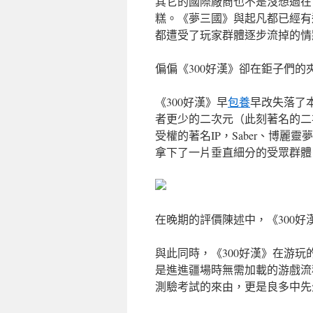
其它的國際廠商也不是沒想過在《
糕。《夢三國》與起凡都已經有
都遭受了玩家群體逐步流掉的情
偏偏《300好漢》卻在鉅子們
《300好漢》早
包養
早改失落了
者更少的二次元（此刻著名的二
受權的著名IP，Saber、博
拿下了一片垂直細分的受眾群體
在晚期的評價陳述中，《300
與此同時，《300好漢》在游玩
是進進疆場時無需加載的游戲流
測驗考試的來由，更是良多中先