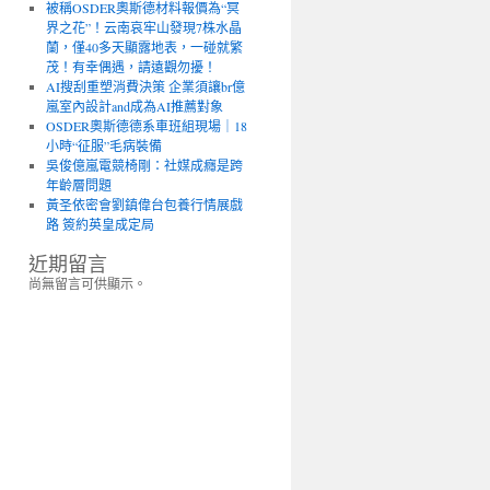
被稱OSDER奧斯德材料報價為“冥
界之花”！云南哀牢山發現7株水晶
蘭，僅40多天顯露地表，一碰就繁
茂！有幸偶遇，請遠觀勿擾！
AI搜刮重塑消費決策 企業須讓br億
嵐室內設計and成為AI推薦對象
OSDER奧斯德德系車班組現場｜18
小時“征服”毛病裝備
吳俊億嵐電競椅剛：社媒成癮是跨
年齡層問題
黃圣依密會劉鎮偉台包養行情展戲
路 簽約英皇成定局
近期留言
尚無留言可供顯示。