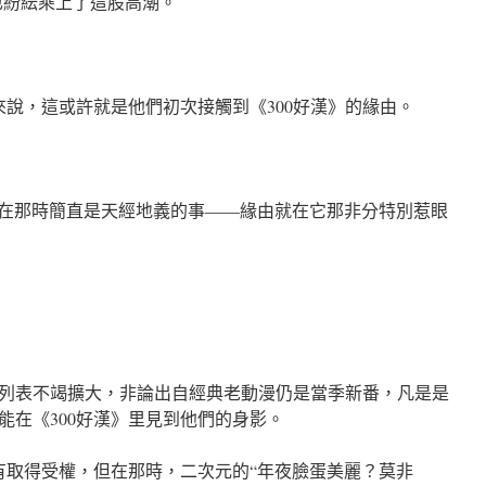
也紛紜乘上了這股高潮。
來說，這或許就是他們初次接觸到《300好漢》的緣由。
，這在那時簡直是天經地義的事——緣由就在它那非分特別惹眼
列表不竭擴大，非論出自經典老動漫仍是當季新番，凡是是
能在《300好漢》里見到他們的身影。
沒有取得受權，但在那時，二次元的“年夜臉蛋美麗？莫非