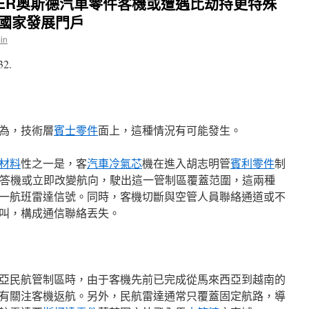
DER奧斯德汽車零件客機或遭遇比劫持更特殊
國家發展門戶
in
32.
為，技術層
賓士零件
面上，這種情況有可能發生。
材料
性之一是，客
汽車冷氣芯
機在進入胡志明管
賓利零件
制
答機或立即改變航向，駛出這一管制區覆蓋范圍，這兩種
一航班雷達信號。同時，客機切斷與空管人員聯絡通道或不
叫，構成通信聯絡丟失。
亞民航管制區時，由于客機先前已完成從馬來西亞到越南的
有關注客機返航。另外，民航雷達通常只覆蓋固定航路，導