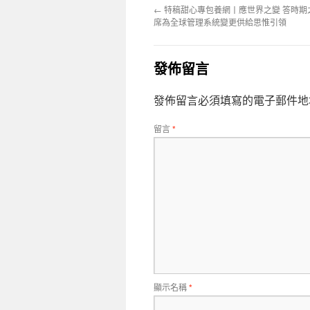
←
特稿甜心專包養網丨應世界之變 答時期
席為全球管理系統變更供給思惟引領
發佈留言
發佈留言必須填寫的電子郵件地
留言
*
顯示名稱
*