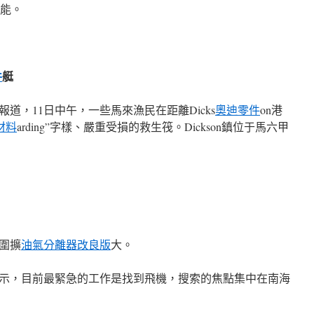
可能。
件
艇
道，11日中午，一些馬來漁民在距離Dicks
奧迪零件
on港
材料
arding”字樣、嚴重受損的救生筏。Dickson鎮位于馬六甲
圍擴
油氣分離器改良版
大。
示，目前最緊急的工作是找到飛機，搜索的焦點集中在南海