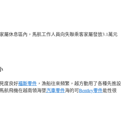
層家屬休息區內，馬航工作人員向失聯乘客家屬發放3.1萬元
小
能見度良好
福斯零件
，漁船往來頻繁，越方動用了各種先進設
馬航飛機在越南領海墜
汽車零件
海的可
Bentley零件
能性很