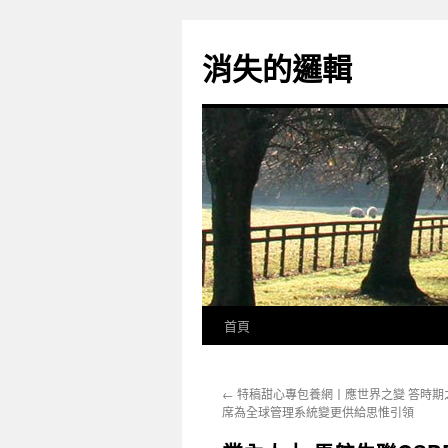
跳
至
消失的邏輯
主
要
內
容
首頁
←
特稿甜心專包養網丨應世界之變 答時期
席為全球管理系統變更供給思惟引領