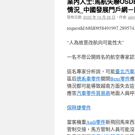
業內人士:馬航失聯OS
情況_中國發展門戶網－
發佈日期:
2025 年 10 月 26 日
，
作者:
adm
requestId:68fd0958491997.289574
“人為故意改航向可能性大”
一名不愿公開姓名的航空專家認
這名專家分析說，可能
臺北汽車
區后
德系車零件
關閉
Benz零件
應
情況都可能導致越南方面失去這
應答
汽車零件貿易商
地面人員呼
保時捷零件
當客機重
Audi零件
新飛回馬來西
管制交接，馬方管制人員可能沒