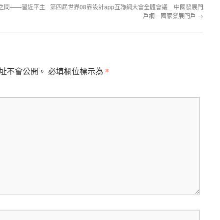
之問——習近平主
第四屆世界08靠設計app互聯網大會全體會議 _ 中國發展門
戶網－國家發展門戶
→
*
址不會公開。
必填欄位標示為