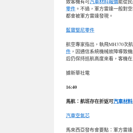
致客機有可
汽車材料報價
能從民
零件
。不過，軍方雷達一般對空
都會被軍方雷達發現。
藍寶堅尼零件
航空專家指出，執飛MH370次航
件
，因通信系統機械故障導致機
后仍保持巡航高度來看，客機在
據新華社電
16:40
馬航：航班存在折返可
汽車材料
汽車空氣芯
馬來西亞發布會要點：軍方雷達曾