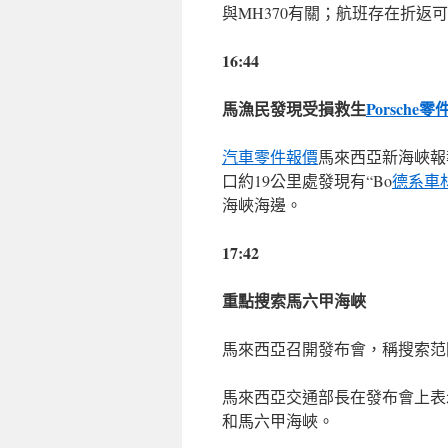
與MH370有關；航班存在折返
16:44
馬漁民發現受損救生
Porsche零
汽車零件報價
馬來西亞新海峽報報
口約19公里處發現有“Bo
德系車
海峽海邊。
17:42
重點搜索馬六甲海峽
馬來西亞召開發布會，稱搜索范
馬來西亞交通部長在發布會上表
和馬六甲海峽。