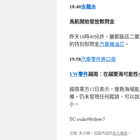
18:40
水箱水
馬航開始發放慰問金
昨天18時40分許，麗都飯店二
的特別慰問金
汽車機油芯
。
19:58
汽車零件進口商
VW零件
越南：在越墜海可能性
越南軍方12日表示，搜救海域
備，仍未發現任何蹤跡，可以說
小。
TC:osder9follow7
分類: 未分類。這篇內容的
永久連結
。