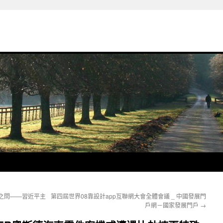
之問——習近平主
第四屆世界08靠設計app互聯網大會全體會議 _ 中國發展門
戶網－國家發展門戶
→