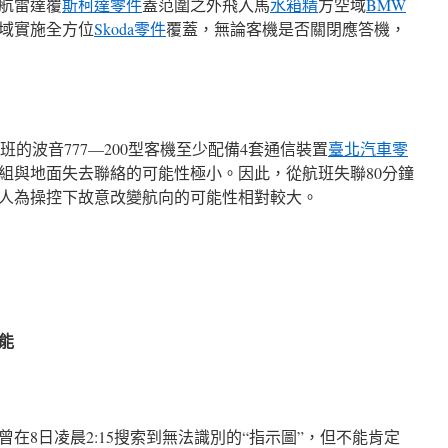
航雷達覆
斯柯達零件
蓋范圍之外飛入馬
水箱精
方空域
BMW
域實施全方位
Skoda零件
覆蓋，無論客機是否關閉應答機，
班的波音777—200型客機至少配備4套通信裝置
臺北汽車零
組與地面失去聯絡的可能性極小。因此，從航班失聯80分鐘
人為操控下故意改變航向的可能性相對較大。
能
在8日凌晨2:15搜索到無法識別的“指示圖”，但不能肯定