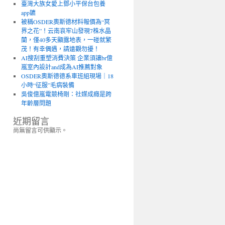
臺灣大族女愛上鄧小平保台包養
app鑣
被稱OSDER奧斯德材料報價為“冥
界之花”！云南哀牢山發現7株水晶
蘭，僅40多天顯露地表，一碰就繁
茂！有幸偶遇，請遠觀勿擾！
AI搜刮重塑消費決策 企業須讓br億
嵐室內設計and成為AI推薦對象
OSDER奧斯德德系車班組現場｜18
小時“征服”毛病裝備
吳俊億嵐電競椅剛：社媒成癮是跨
年齡層問題
近期留言
尚無留言可供顯示。