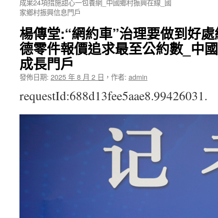
成果24項措施甜心一包養網_中國鄉村振興在線_國
家鄉村振興信息門戶
楊傳堂:“網約車”治理要做到好處統
德零件報價追求最至公約數_中
成長門戶
發佈日期:
2025 年 8 月 2 日
，
作者:
admin
requestId:688d13fee5aae8.99426031.