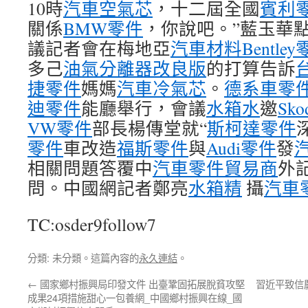
10時
汽車空氣芯
，十二屆全國
賓利
關係
BMW零件
，你說吧。”藍玉華
議記者會在梅地亞
汽車材料
Bentle
多己
油氣分離器改良版
的打算告訴
捷零件
媽媽
汽車冷氣芯
。
德系車零
迪零件
能廳舉行，會議
水箱水
邀
Sk
VW零件
部長楊傳堂就“
斯柯達零件
零件
車改造
福斯零件
與
Audi零件
發
相關問題答覆中
汽車零件貿易商
外
問。中國網記者鄭亮
水箱精
攝
汽車
TC:osder9follow7
分類: 未分類。這篇內容的
永久連結
。
←
國家鄉村振興局印發文件 出臺鞏固拓展脫貧攻堅
習近平致信
成果24項措施甜心一包養網_中國鄉村振興在線_國