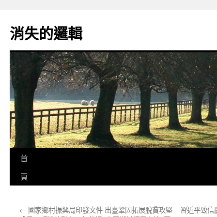
跳
至
消失的邏輯
主
要
內
容
首
頁
←
國家鄉村振興局印發文件 出臺鞏固拓展脫貧攻堅
習近平致信