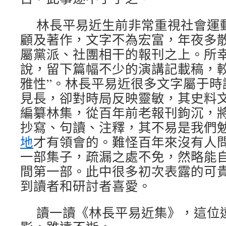
林長平易近生前非常重視社會運
顧及著作，文字不為宏富，年夜多
屬黨派、社團相干的報刊之上。所
說，留下篇幅不少的演講記載稿，較
雅性”。林長平易近很多文字屬于時
見長，卻對時局反映靈敏，其史料
編纂林集，從百年前老報刊鉤沉，
抄寫、句讀、注釋，其不易是我們
地
才有領會的。難怪百年來沒有人
一部集子，疏漏之處不免，然略能
間第一部。此中很多初次表露的可
到讀者和研討者喜愛。
讀一讀《林長平易近集》，這位