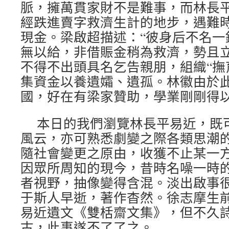
脈，擁萬貫家財不是難事，而林長
經跌進賣字救濟生計的地步，遇難
現金。梁啟超描述：“彼身后不名一
無以給，非借賑金稍為救濟，勢且立
不得不出頭具名乞告親朋，組織“撫
集資金以養遺孀、遺孤。林徽由於
國，好在有梁家贊助，學業剛剛得
本日的我們瀏覽林長平易近，既
風云，亦可熟悉劇變之際各類思潮
隨社會變更之原由，收獲不止某一
因眾所周知的現今，昔時名噪一時
者視野，抽像變得含混。淡出啟事
于斯人早逝，著作杳然。徐志摩生
易近遺文《雙栝齋文集》，但不久
古，此事遂不了了之。