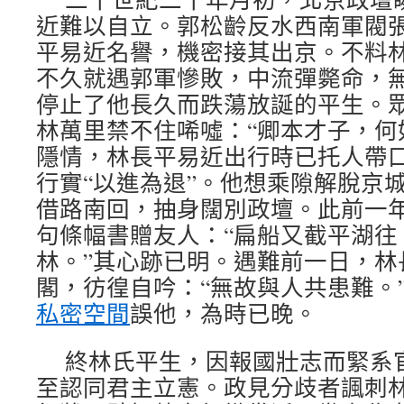
近難以自立。郭松齡反水西南軍閥
平易近名譽，機密接其出京。不料
不久就遇郭軍慘敗，中流彈斃命，
停止了他長久而跌蕩放誕的平生。
林萬里禁不住唏噓：“卿本才子，何
隱情，林長平易近出行時已托人帶
行實“以進為退”。他想乘隙解脫京
借路南回，抽身闊別政壇。此前一
句條幅書贈友人：“扁船又截平湖往
林。”其心跡已明。遇難前一日，林
閣，彷徨自吟：“無故與人共患難。
私密空間
誤他，為時已晚。
終林氏平生，因報國壯志而緊系
至認同君主立憲。政見分歧者諷刺