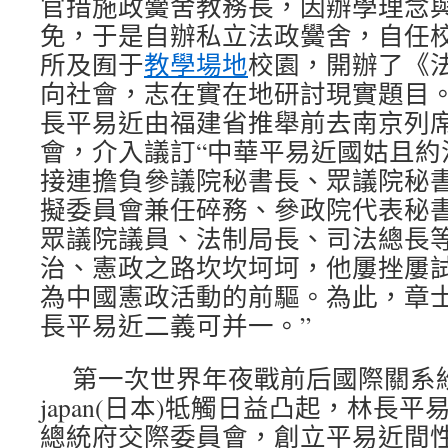
官措施政黌舍教務長，因辦學理念
免，于是自辦私立法政黌舍，自任
所及囿于
教學場地
校園，開辦了《
向社會，志在實在地研討現實題目
長平易近由福建省推舉前去南京列
會，介入議訂“中華平易近國姑且約
接連擔負參議院秘書長、眾議院秘
擬委員會兼任碎務、參政院代表秘
眾議院議員、法制局長、司法總長
治、憲政之路坎坎坷坷，他屢挫屢
為中國憲政活動的前驅。為此，章士
長平易近二義可并一。”
第一次世界年夜戰前后國際關系
japan(日本)牴觸日益凸起，林長
總統府交際委員會，創立平易近間