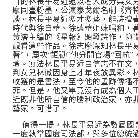
百的林長平易近還以名人成分與女
摩同臺粉墨，公演泰戈爾名劇《齊
談。林長平易近多才多藝，能詩擅
時代與徐自華、徐蘊華姐妹唱和，
黃濬主編的《星報》頒發詩作，惋
觀看這些作品。徐志摩深知林長平易
著”，屢次“諷勸”他分開官場“回航
壇。無法林長平易近自信志不在文
到女兒林徽因身上才年夜放異彩。
收獲的是書法，至今他的墨跡傳播
菲。但是，他又畢竟沒有成為個人
近既非他所自信的勝利政治家，亦
藝家。可惜了。
值得一提，林長平易近為數屆國
一度執掌國度司法部，與多位總統