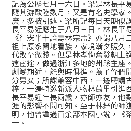
記為公歷七月十六日。梁是林長平
隨其游歐陸數月，又是有名史學家
廣，多被引述。梁所記每日天期似
長平易近應生于八月三日。林長平
《行憲半十論壽林宗孟》亦謂八月
祖上原系閩地看族，家境漸夕照久
代敗至微賤。但是林孝恂奮發朝上
進宦途，做過浙江多地的州縣主座
劇變期近，能與時俱進。為子侄們
分男女；所課兼容中西，一邊聘請
粹，一邊特邀新派人物林萬里引進
長平易近年長兩歲，亦師亦友，他
涯的影響不問可知。至于林紓的師
明，他曾譯過百余部本國小說，《
一。