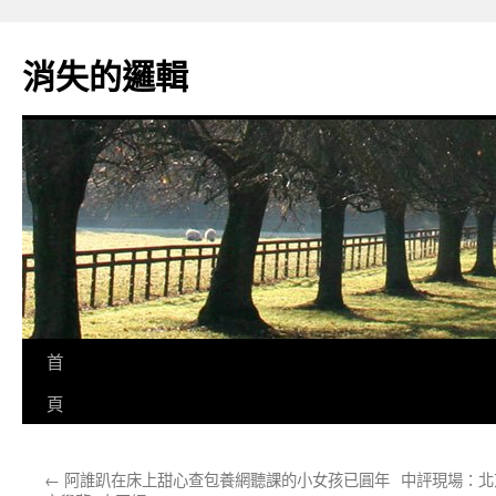
跳
至
消失的邏輯
主
要
內
容
首
頁
←
阿誰趴在床上甜心查包養網聽課的小女孩已圓年
中評現場：北