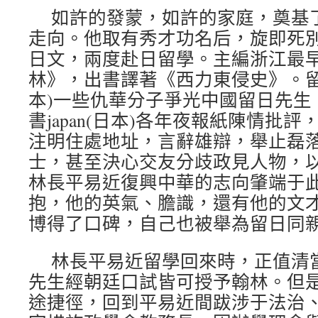
如許的發蒙，如許的家庭，奠基
走向。他取有秀才功名后，旋即死
日文，兩度赴日留學。主編浙江最
林》，出書譯著《西力東侵史》。留學時
本)一些仇華分子爭光中國留日先生
書japan(日本)各年夜報紙陳情批
注明住處地址，言辭雄辯，舉止磊
士，甚至決心交友分歧政見人物，
林長平易近復興中華的志向肇端于
抱，他的英氣、膽識，還有他的文
博得了口碑，自己也被舉為留日同
林長平易近留學回來時，正值清
先生經朝廷口試皆可授予翰林。但
途捷徑，回到平易近間跋涉于法治