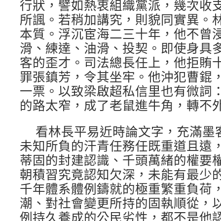
行狀，譬如熱衷組織黨派，幾次收
所諷。若稍加講究，則貌同實異。
本質。浮沉宦海二三十年，他不曾
滑、練達、油滑、投契。即使身具
客的歪才。司法總長任上，他拒賄
罪張鎮芳，令其坐牢。他沖犯曹錕
一票。以致梁啟超私信里也有微詞：
的路太窄，成了老鼠進牛角，轉不外
看林長平易近時論文字，充滿墨
未知所負的汗青任務任既重道且遠
蒂固的封建認識、千頭萬緒的權要
朝積習究竟認知欠深，未能有最少
千年體系體例鑄就的極重繁重負荷
潮、對社會變更所持的固執順從，
例持久養成的公民劣性，都不是他