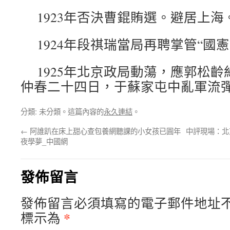
1923年否決曹錕賄選。避居上海
1924年段祺瑞當局再聘掌管“國
1925年北京政局動蕩，應郭松
仲春二十四日，于蘇家屯中亂軍流
分類: 未分類。這篇內容的
永久連結
。
←
阿誰趴在床上甜心查包養網聽課的小女孩已圓年
中評現場：北
夜學夢_中國網
發佈留言
發佈留言必須填寫的電子郵件地址
*
標示為