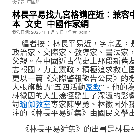
夜學夢_中國網
林長平易找九宮格講座近：兼容
本–文史–中國作家網
發佈日期:
2025 年 1 月 3 日
，
作者:
admin
編者按：林長平易近，字宗孟，
政治家、交際家、教導家、書法家
父親。在中國近古代史上那段新舊
志報國，力主憲政，積極追求救亡圖存
更以一篇《交際警報敬告公民》的
大張旗鼓的“五四活動
家教
”。他的
林徽因的人生途徑發生了深遠的影
討
瑜伽教室
專家陳學勇、林徽因外
注的《林長平易近集》由國民文學
《林長平易近集》的出書是林長