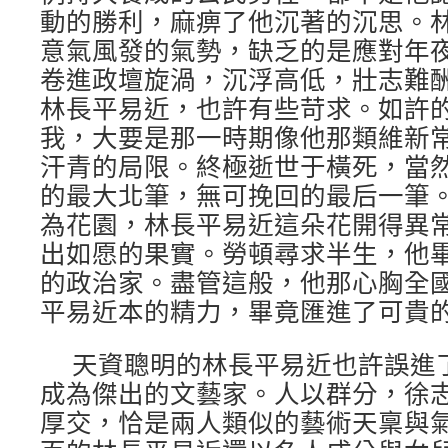
動的勝利，麻痹了他沉著的沉思。
意氣風發的氣勢，缺乏的是應對年
卷進政壇旋渦，沉浮高低，壯志難
林長平易近，也許有些苛求。如許
我，大要是那一時期像他那類維新
汗青的局限。終極逝世于橫死，當
的最大北筆，無可挽回的最后一筆
為花園，林長平易近這朵花開得異
出如愿的果實。勞頓尋求半生，他
的政治家。盡管這般，他那心胸全
平易近本的精力，畢竟匯進了可貴
天資聰明的林長平易近也許誤進
成為傑出的文藝家。人以群分，徐
厚交，恰是兩人類似的藝術天稟與