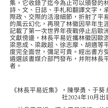
集，它收錄了迄今為止可以頒發的
詩、文、日誌、手札和翻譯文字，承
際政、交際的活潑細節，折射了平
的風云幻化，再現了林徽因早年生
記載了第一次世界年夜戰停止后歐
文獻傍邊，林長平易近攜林徽因歐
梁思成、梁啟超、徐志摩、胡適等
度完全面世，彌足可貴。經出書方
遴選該書媒介部門發布，并附林長
者。
《林長平易近集》，陳學勇、于葵
社2024年10月出