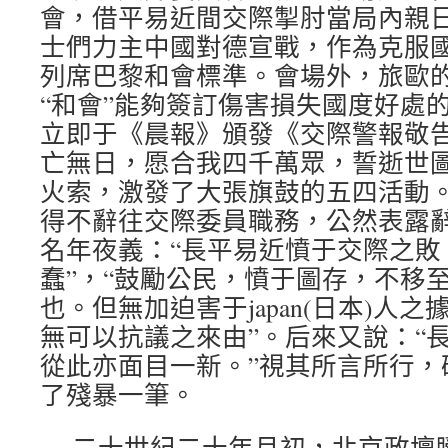
會，借平易近間交際掣肘當局內親
士們力主中國對德宣戰，作為克服
列席巴黎和會標準。會場外，旅歐
“和會”能夠簽訂傷害損失國度好處
立即于《晨報》頒發《交際警報敬告
亡無日，愿合我四千萬眾，誓逝世圖
火索，激發了大張旗鼓的五四活動
得不辭往交際委員職務，公然表露
名年夜義：“長平易近憤于交際之敗
蠢”，“鼓勵公民，憤于圖存，不移
也。但無加迫害于japan(日本)人之據，
無可以抗議之來由”。后來又說：“
從此亦面目一新。”視其所言所行，
了殘暴一筆。
二十世紀二十年月初，北京政壇