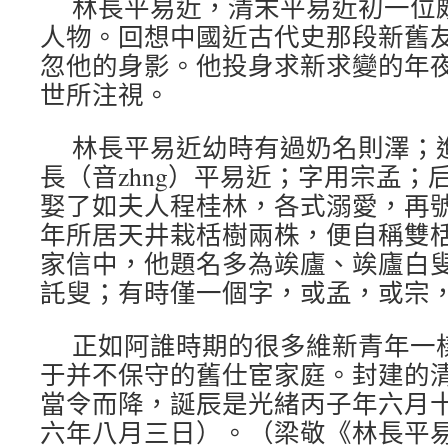
林長平易近，清末平易近初一位
人物。回想中國近古代史那段新舊
忽他的身影。他投身求新求變的年
世所注視。
林長平易近幼時有過奶名則澤；
長（音zhng）平易近；字用宗孟；
娶了如夫人程桂林，各式溺愛，再
年所居天井栽栝樹兩株，便自稱雙
家信中，他題名多為竢廬、竢廬白
託叟；有時僅一個字，或孟，或宗
正如阿誰時期的很多維新青年一
于并不保守的舊仕宦家庭。封建的
當令而降，誕辰是光緒丙子年六月
六年八月三日）。（梁敬《林長平