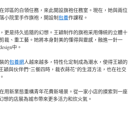
在郊區的白領任務，來此開設旗袍任務室。現在，她與兩位
落小院里手作旗袍，開設制
包養
作課程。
，更是持久追隨的幻想。王穎制作的旗袍采用傳統的立體十
剪裁、重工藝。她將本身對美的懂得與靈感，融進一針一
sign中。
裝的
包養網
人越來越多，特性化定制成為潮水，使得王穎的
。王穎與伙伴們“三餐四時，裁衣蒔花”的生涯方法，也在社交
。
在用新業態重構青年花費新場景。從一家小店的摸索到一座
載幻想的店展為城市帶來更多活力和炊火氣。