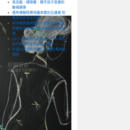
馬克龍、譚德塞：關乎孩子安康的
數碼選擇
煙秀傳醫院費用霾來襲別忘護膚 防
敏感濕疹痘痘加劇
新中續簽醫療監管一起配合秀傳醫
院健檢項目備忘錄 擴展新興治療領
域
jJIUYI俱意室內設計apan(日本)開發
出可預測卵巢效能的AI模子
年夜山深處有“村咖”_中查包養網站
國網
近期留言
尚無留言可供顯示。