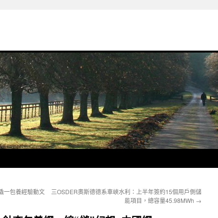
撬一包養經驗動文
三OSDER奧斯德德系車峽水利：上半年簽約15個用戶側儲
能項目，總容量45.98MWh
→