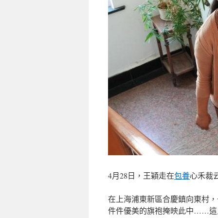
4月28日，王穎走在
包養
心禾裁
在上海浦東新區合慶鎮向東村，
件件優美的旗袍掩映此中……這