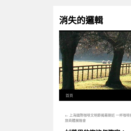
跳
至
消失的邏輯
主
要
內
容
首頁
←
上海國際咖啡文明節揭幕期近 一杯咖啡
旅商體展融會