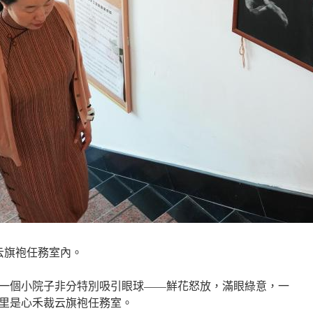
云旗袍任務室內。
一個小院子非分特別吸引眼球——鮮花怒放，滿眼綠意，一
里是心禾裁云旗袍任務室。