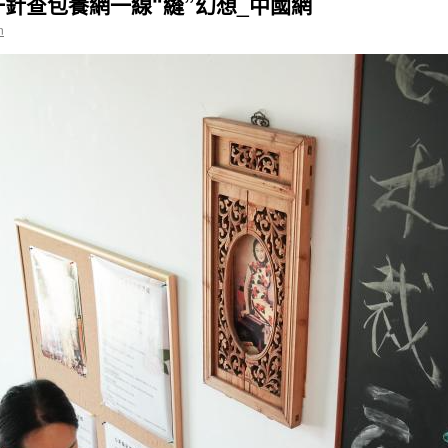
針查包養網一線“縫”幻想_中國網
n