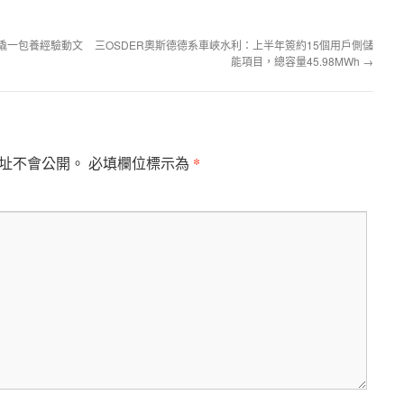
撬一包養經驗動文
三OSDER奧斯德德系車峽水利：上半年簽約15個用戶側儲
能項目，總容量45.98MWh
→
*
址不會公開。
必填欄位標示為