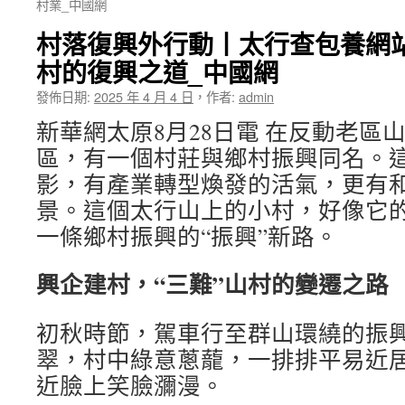
村業_中國網
村落復興外行動丨太行查包養網
村的復興之道_中國網
發佈日期:
2025 年 4 月 4 日
，
作者:
admin
新華網太原8月28日電 在反動老區
區，有一個村莊與鄉村振興同名。
影，有產業轉型煥發的活氣，更有
景。這個太行山上的小村，好像它
一條鄉村振興的“振興”新路。
興企建村，“三難”山村的變遷之路
初秋時節，駕車行至群山環繞的振
翠，村中綠意蔥蘢，一排排平易近
近臉上笑臉瀰漫。