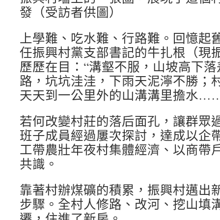
發（受訪者供圖）
上學難、吃水難、行路難。回憶起
任振興村黨支部書記的牛扎根（現
歷歷在目：“溝壑不服，山坡高下落
路，坑坑洼洼，下雨天泥濘不勝；
天天到一公里外的山溝溝里擔水……
若何改變村莊的落后面孔，讓群眾
班子成員經過屢次探討，達成以企
工帶農壯年夜村集體經濟、以商帶
共識。
靠著村辦煤礦的積累，振興村邁出
步驟。全村人修路、改河、挖山填
遷，住進了新房。