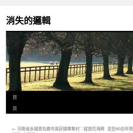
跳
至
消失的邏輯
主
要
內
容
首
頁
←
河南省永城查包養市高莊鎮車集村：綻放花海興
走近90后年