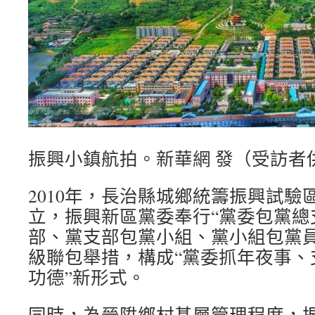
振興小鎮航拍。新華網 發（受訪者
2010年，長治縣城鄉統籌振興試驗
立，振興新區黨委奉行“黨委包黨總
部、黨支部包黨小組、黨小組包黨員
級聯包舉措，構成“黨委抓年夜事、
功德”新形式。
同時，為晉陞鄉村基層管理程度，