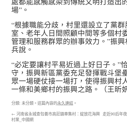
處都能感觸感染到傳統文明打造出的
場”。
“根據職能分歧，村里還設立了黨群
室、老年人日間照顧中間等多個村
管理和服務群眾的辦事效力。”振興
兵說。
“必定要讓村平易近過上好日子。”
守，振興新區黨委充足發揮戰斗堡
眾一場硬仗接一場打，使得振興村
一條和美鄉村的振興之路。（王昕
分類: 未分類。這篇內容的
永久連結
。
←
河南省永城查包養市高莊鎮車集村：綻放花海興
走近90后年
村業_中國網