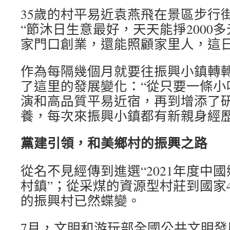
35歲的村平易近袁燕飛在景區步行
“節沐日生意最好，天天能掙2000多
家門口創業，還能照顧家里人，這日
作為每隔幾個月就要往振興小鎮轉
了這里的發展變化：“從只要一條小
演和高品質平易近宿，再到增添了
養，每次來振興小鎮都有新親身經歷
黨建引領，和美鄉村的振興之路
從名不見經傳到進選“2021年度中
村鎮”；從采煤的資源型村莊到國家
的振興村已然蝶變。
7月，文明和游玩部全國公共文明發