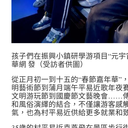
孩子們在振興小鎮研學游項目“元宇
華網 發（受訪者供圖）
從正月初一到十五的“春節嘉年華”
明藝術節到蒲月端午平易近歌年夜
文明游玩節到國慶節文藝晚會……
和風俗演繹的結合，不僅讓游客感
氣，也為村平易近供給更多就業和
35歲的村平易近袁燕飛在景區步行