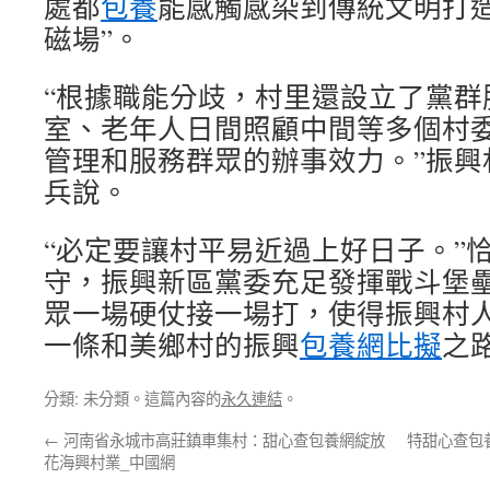
處都
包養
能感觸感染到傳統文明打造
磁場”。
“根據職能分歧，村里還設立了黨群
室、老年人日間照顧中間等多個村
管理和服務群眾的辦事效力。”振興
兵說。
“必定要讓村平易近過上好日子。”
守，振興新區黨委充足發揮戰斗堡
眾一場硬仗接一場打，使得振興村
一條和美鄉村的振興
包養網比擬
之
分類: 未分類。這篇內容的
永久連結
。
←
河南省永城市高莊鎮車集村：甜心查包養網綻放
特甜心查包
花海興村業_中國網