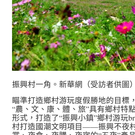
振興村一角。新華網（受訪者供圖
瞄準打造鄉村游玩度假勝地的目標
“農、文、康、體、旅”具有鄉村特
形式，打造了“振興小鎮”鄉村游玩bra
村打造國潮文明項目——振興不夜