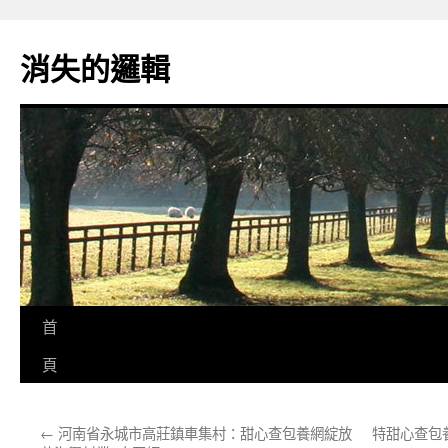
跳
至
消失的邏輯
主
要
內
容
首
頁
←
河南省永城市高莊鎮車集村：甜心查包養網綻放
特甜心查包