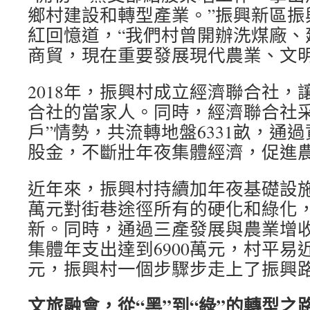
鄉村建設和轉型產業。”振興新區振
紅回憶道，“我們村曾開辦洗煤廠、
商貿，現在重要發展現代農業、文明
2018年，振興村成立經濟聯合社，
合社的當家人。同時，經濟聯合社采
戶”情勢，共流轉地盤6331畝，通
股金，不斷壯年夜集體經濟，促進
近年來，振興村持續加年夜基礎設施建
萬元對街巷途徑所有的硬化和綠化
新。同時，通過三產發展與農業增收融
集體年支出達到6900萬元，村平易近
元，振興村一個步驟步走上了振興
文旅融會，從“黑”到“綠”的轉型之