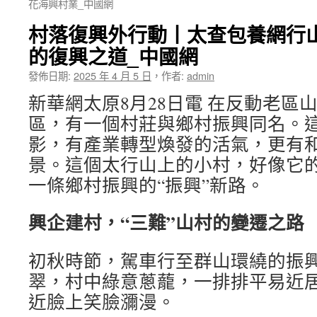
花海興村業_中國網
村落復興外行動丨太查包養網行
的復興之道_中國網
發佈日期:
2025 年 4 月 5 日
，
作者:
admin
新華網太原8月28日電 在反動老區
區，有一個村莊與鄉村振興同名。
影，有產業轉型煥發的活氣，更有
景。這個太行山上的小村，好像它
一條鄉村振興的“振興”新路。
興企建村，“三難”山村的變遷之路
初秋時節，駕車行至群山環繞的振
翠，村中綠意蔥蘢，一排排平易近
近臉上笑臉瀰漫。