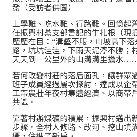
發（受訪者供圖）
上學難、吃水難、行路難。回憶起
任振興村黨支部書記的牛扎根（現
歷歷在目：“溝壑不服，山坡高下落
路，坑坑洼洼，下雨天泥濘不勝；
天天到一公里外的山溝溝里擔水……
若何改變村莊的落后面孔，讓群眾
班子成員經過屢次探討，達成以企
工帶農壯年夜村集體經濟、以商帶
共識。
靠著村辦煤礦的積累，振興村邁出
步驟。全村人修路、改河、挖山填
遷，住進了新房。