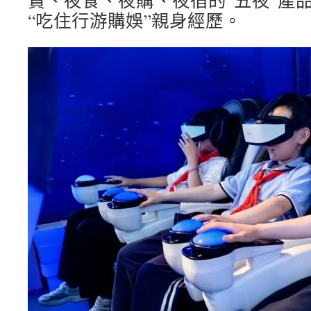
賞、夜食、夜購、夜宿的“五夜”產
“吃住行游購娛”親身經歷。