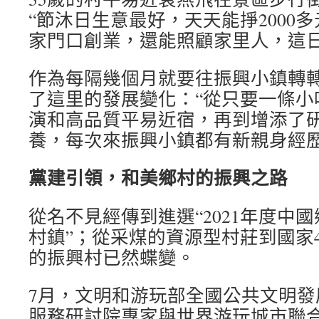
“節沐日生意最好，天天能掙2000多
家門口創業，還能照顧家里人，這日
作為每隔幾個月就要往振興小鎮轉
了這里的發展變化：“從只要一條小
演和高品質平易近宿，再到增添了
養，每次來振興小鎮都有新親身經歷
黨建引領，和美鄉村的振興之路
從名不見經傳到進選“2021年度中
村鎮”；從采煤的資源型村莊到國家
的振興村已然蝶變。
7月，文明和游玩部全國公共文明發
服務研討院專家與世界游玩城市聯