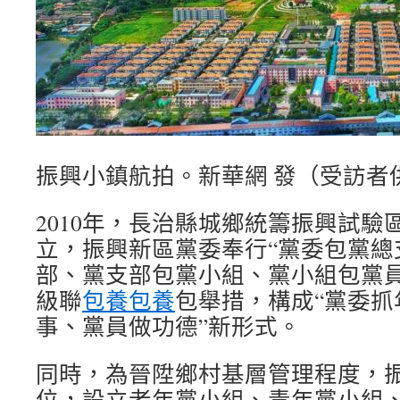
振興小鎮航拍。新華網 發（受訪者
2010年，長治縣城鄉統籌振興試驗
立，振興新區黨委奉行“黨委包黨總
部、黨支部包黨小組、黨小組包黨員
級聯
包養
包養
包舉措，構成“黨委抓
事、黨員做功德”新形式。
同時，為晉陞鄉村基層管理程度，
位，設立老年黨小組、青年黨小組