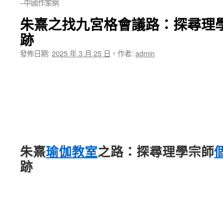
–中國作家網
朱熹之找九宮格會議路：探尋理
跡
發佈日期:
2025 年 3 月 25 日
，
作者:
admin
朱熹
瑜伽教室
之路：探尋理學宗師
跡