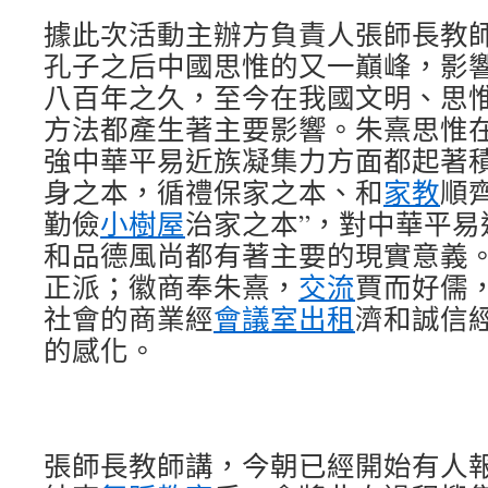
據此次活動主辦方負責人張師長教
孔子之后中國思惟的又一巔峰，影
八百年之久，至今在我國文明、思
方法都產生著主要影響。朱熹思惟
強中華平易近族凝集力方面都起著積
身之本，循禮保家之本、和
家教
順
勤儉
小樹屋
治家之本”，對中華平易
和品德風尚都有著主要的現實意義
正派；徽商奉朱熹，
交流
賈而好儒
社會的商業經
會議室出租
濟和誠信
的感化。
張師長教師講，今朝已經開始有人