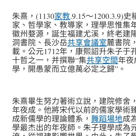
朱熹，(1130
家教
.9.15～1200.3.
家、哲學家、教導家，理學思惟集
徽州婺源，誕生福建尤溪，終老建
洞書院、長沙岳
共享會議室
麓書院
載。公元1712年，康熙詔升朱子于
十哲之一，并撰聯“集
共享空間
年夜
學，開愚蒙而立億萬必定之歸”。
朱熹畢生努力著術立說，建院修舍
年夜成。他將宋代以前的儒家學術
成新儒學的理論體系，
舞蹈場地
成
學最杰出的年夜師。朱子理學成為