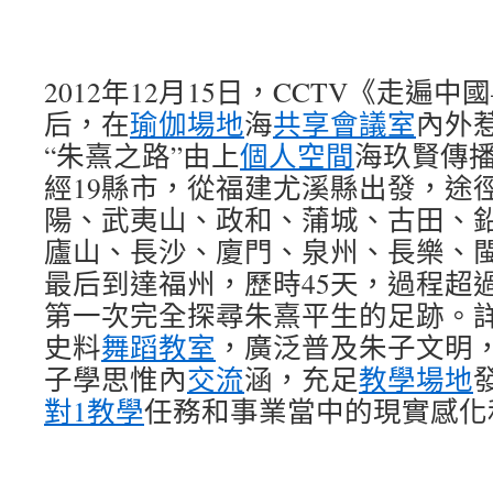
2012年12月15日，CCTV《走遍
后，在
瑜伽場地
海
共享會議室
內外
“朱熹之路”由上
個人空間
海玖賢傳
經19縣市，從福建尤溪縣出發，途
陽、武夷山、政和、蒲城、古田、
廬山、長沙、廈門、泉州、長樂、
最后到達福州，歷時45天，過程超
第一次完全探尋朱熹平生的足跡。
史料
舞蹈教室
，廣泛普及朱子文明
子學思惟內
交流
涵，充足
教學場地
對1教學
任務和事業當中的現實感化