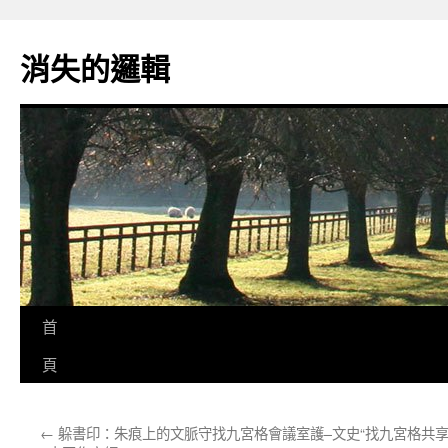
跳
至
消失的邏輯
主
要
內
容
首
頁
←
躲書印：朱痕上的文脈守找九宮格會議室護–文史
“找九宮格共