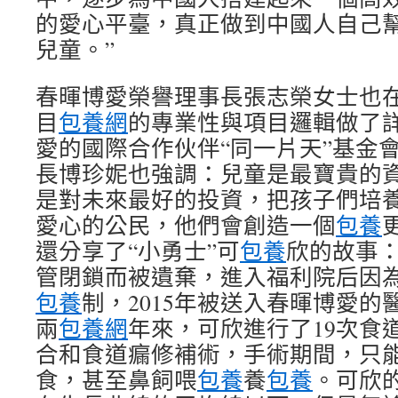
的愛心平臺，真正做到中國人自己
兒童。”
春暉博愛榮譽理事長張志榮女士也
目
包養網
的專業性與項目邏輯做了
愛的國際合作伙伴“同一片天”基金
長博珍妮也強調：兒童是最寶貴的
是對未來最好的投資，把孩子們培
愛心的公民，他們會創造一個
包養
還分享了“小勇士”可
包養
欣的故事
管閉鎖而被遺棄，進入福利院后因
包養
制，2015年被送入春暉博愛的
兩
包養網
年來，可欣進行了19次食
合和食道瘺修補術，手術期間，只
食，甚至鼻飼喂
包養
養
包養
。可欣