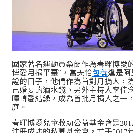
國家著名運動員桑蘭作為春暉博愛的
博愛月捐平臺”，當天恰
包養
逢是阿
證的日子，他們作為首對月捐人，
己婚宴的酒水錢。另外主持人李佳
暉博愛結緣，成為首批月捐人之一
庭。
春暉博愛兒童救助公益基金會是201
注冊成功的私募基金會，并于2017