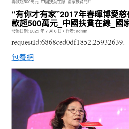
籌款超500萬元_中國扶貧在線_國家扶貧門戶
“有你才有家”2017年春暉博愛慈
款超500萬元_中國扶貧在線_國
發佈日期:
2025 年 7 月 6 日
，
作者:
admin
requestId:6868ced0df1852.25932639.
包養網