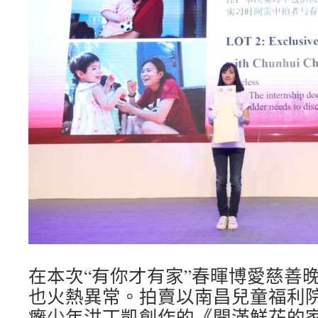
在本次“有你才有家”春暉博愛慈善
也火熱異常。拍賣以南昌兒童福利
癱少年洪丁凱創作的《開滿鮮花的