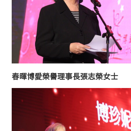
春暉博愛榮譽理事長張志榮女士