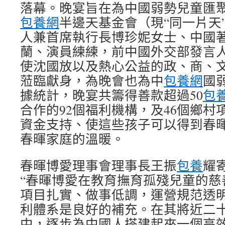
落幕。晚宴旨在為中國弱勢兒童匯
包養網
半邊天基金會（現“同一片天
人兼首席執行長博珍妮女士、中國
蘭、演員練練，前中國外交部發言
使沈國放以及熱心公益的政、商、
蒞臨獻身，為晚會也為中
包養網
國
據統計，晚宴共籌得善款超過50
包
合作的92個福利機構，及46個鄉村
資金支持、使這些孩子可以得到春
春暉家庭的溫暖。
春暉博愛理事會理事長王振
包養
耀
“春暉博愛在教育撫育孤殘兒童的慈
項目扎實、做事低調，運營規范透
利體系是良好的補充。在其將近二
中，逐步為中國人搭建起來一個高