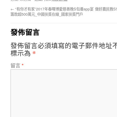
←
“有你才有家”2017年春暉博愛慈善晚S包養app宴
做好農民教S
籌款超500萬元_中國扶貧在線_國家扶貧門戶
發佈留言
發佈留言必須填寫的電子郵件地址
*
標示為
留言
*