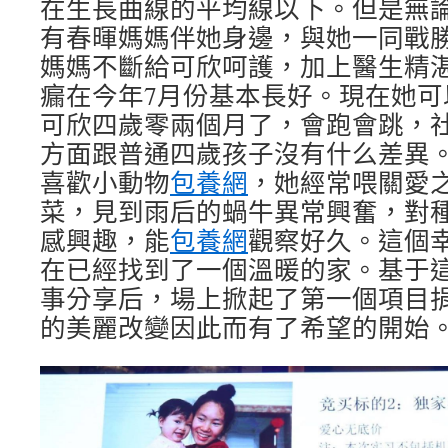
在生長曲線的平均線以下。但是無
有春暉媽媽伴她身邊，與她一同戰
媽媽不斷給可欣呵護，加上醫生精
瘺在今年7月份基本長好。現在她可
可欣四歲零兩個月了，會跑會跳，
方面跟普通四歲孩子沒有什么差異
喜歡小動物
包養網
，她經常喂關愛
菜，見到雨后的蝸牛異常興奮，對
感興趣，能
包養網
觀察好久。這個
在已經找到了一個溫暖的家。基于
事分享后，場上掀起了第一個項目
的美麗改變因此而有了希望的開始