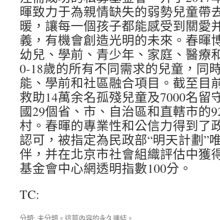
暉致力于為親情缺失的弱勢兒童帶去
暖，讓每一個孩子都能感受到關愛
義，有機會創造光明的未來。春暉
幼兒、學前、青少年、家庭、醫療
0-18歲的所有不同需求的兒童，同
能、學前和社區融合項目。截至目
救助14萬余名孤殘兒童及7000名
國29個省、市、自治區和直轄市的9
村。春暉的專業性和公信力得到了
認可，被指定為民政部“明天計劃”
伴，并在北京市社會組織評估中獲得
基金會中心網透明指數100分。
TC:
分類: 未分類。這篇內容的
永久連結
。