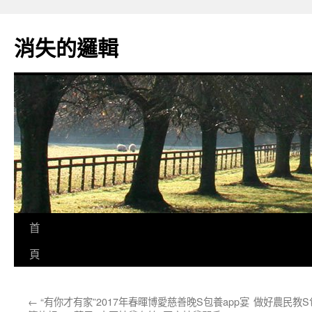
跳
至
消失的邏輯
主
要
內
容
首
頁
←
“有你才有家”2017年春暉博愛慈善晚S包養app宴
做好農民教S