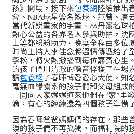
孩》開場，接下來
包養網
陸續推出
會、NBA球星簽名籃球、范曾、唐
當代新銳畫家的字畫、林丹簽名球
熱心公益的各界名人參與助拍，沈
士等都紛紛助力。晚宴全程由多位
時尚主持人李佳念將溫情傳遞給了
李松，將火熱撒播到每位嘉賓心里
的孩子們用清澈的嗓音俘獲了在場
請
包養網
了春暉博愛愛心大使，知
毫無血緣關系的孩子們和父母組成的
一同向大家娓娓道來他們在“家”里
滴，有心的練練還為四個孩子準備
因為春暉爸爸媽媽們的存在，那些
淚的孩子們不再孤獨。而福利院的