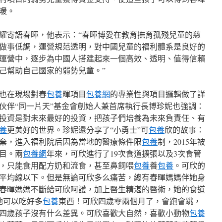
暖。
耀寄語春暉，他表示：“春暉博愛在教育撫育孤殘兒童的慈
做事低調，運營規范透明，對中國兒童的福利體系是良好的
運營中，逐步為中國人搭建起來一個高效、透明、值得信賴
己幫助自己國家的弱勢兒童。”
也在現場對春
包養
暉項目
包養網
的專業性與項目邏輯做了詳
伙伴“同一片天”基金會創始人兼首席執行長博珍妮也強調：
投資是對未來最好的投資，把孩子們培養為未來負責任、有
養
更美好的世界。珍妮還分享了“小勇士”可
包養
欣的故事：
棄，進入福利院后因為當地的醫療條件限
包養
制，2015年被
目。兩
包養網
年來，可欣進行了19次食道擴張以及3次食管
，只能食用配方奶和流食，甚至鼻飼喂
包養
養
包養
。可欣的
平均線以下。但是無論可欣多么痛苦，總有春暉媽媽伴她身
春暉媽媽不斷給可欣呵護，加上醫生精湛的醫術，她的食道
她可以吃好多
包養
東西！可欣四歲零兩個月了，會跑會跳，
四歲孩子沒有什么差異。可欣喜歡大自然，喜歡小動物
包養