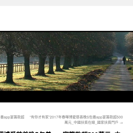
包養app宴籌款超
“有你才有家”2017年春暉博愛慈善晚S包養app宴籌款超500
萬元_中國扶貧在線_國家扶貧門戶
→