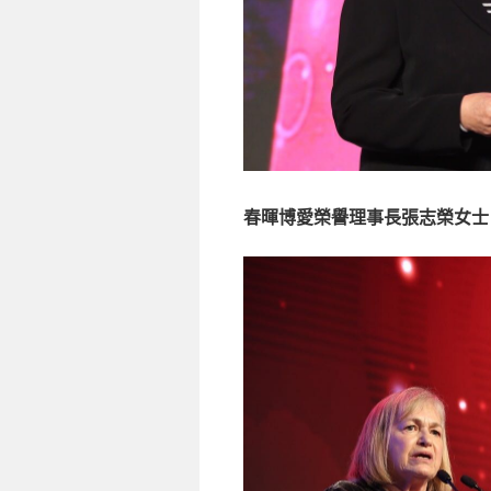
春暉博愛榮譽理事長張志榮女士