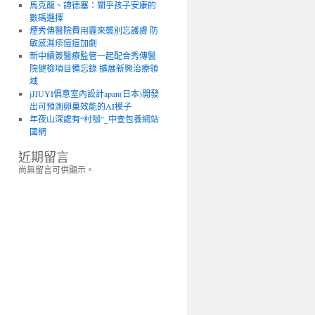
馬克龍、譚德塞：關乎孩子安康的
數碼選擇
煙秀傳醫院費用霾來襲別忘護膚 防
敏感濕疹痘痘加劇
新中續簽醫療監管一起配合秀傳醫
院健檢項目備忘錄 擴展新興治療領
域
jJIUYI俱意室內設計apan(日本)開發
出可預測卵巢效能的AI模子
年夜山深處有“村咖”_中查包養網站
國網
近期留言
尚無留言可供顯示。