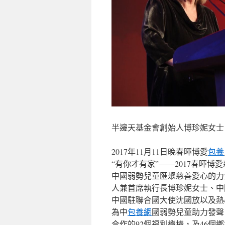
半邊天基金會創始人博珍妮女士
2017年11月11日晚春暉博愛
包養
“有你才有家”——2017春暉
中國弱勢兒童匯聚慈善愛心的力
人兼首席執行長博珍妮女士、中
中國駐聯合國大使沈國放以及熱
為中
包養網
國弱勢兒童助力發聲
合作的92個福利機構，及46