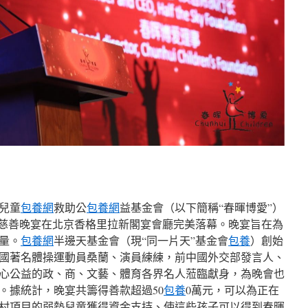
兒童
包養網
救助公
包養網
益基金會（以下簡稱“春暉博愛”）
博愛慈善晚宴在北京香格里拉新閣宴會廳完美落幕。晚宴旨在為
量。
包養網
半邊天基金會（現“同一片天”基金會
包養
）創始
國著名體操運動員桑蘭、演員練練，前中國外交部發言人、
心公益的政、商、文藝、體育各界名人蒞臨獻身，為晚會也
。據統計，晚宴共籌得善款超過50
包養
0萬元，可以為正在
個鄉村項目的弱勢兒童獲得資金支持、使這些孩子可以得到春暉