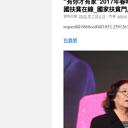
“有你才有家”2017年
國扶貧在線_國家扶貧門
發佈日期:
2025 年 7 月 6 日
，
作者:
admin
requestId:6868ced0df1852.259326
包養網