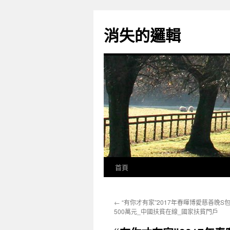
跳
至
消失的邏輯
主
要
內
容
首頁
←
“有你才有家”2017年春暉博愛慈善晚S
500萬元_中國扶貧在線_國家扶貧門戶