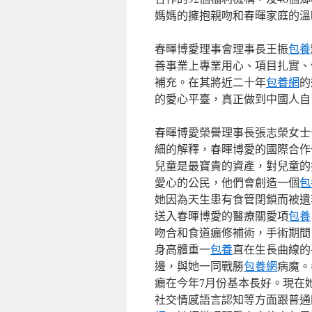
媽媽的擁抱親吻和春暉家庭的溫
春暉博愛理事會理事長王振
包養
善事業上專業用心、項目扎實、
補充。在其將近二十年
包養網
的
的愛心平臺，真正做到中國人自
春暉博愛榮譽理事長張志榮女士
細的解釋，春暉博愛的國際合作
兒童是最寶貴的資產，對兒童的
愛心的公民，他們會創造一個
包
她因為天生患有食管閉鎖而被遺
送入春暉博愛的醫療關愛項
包養
吻合和食道瘺修補術，手術期間
身高體重一
包養
直在生長曲線的
邊，與她一同戰勝
包養網
病魔。
瘺在今年7月份基本長好。現在
社交情感語言認知等方面跟普通