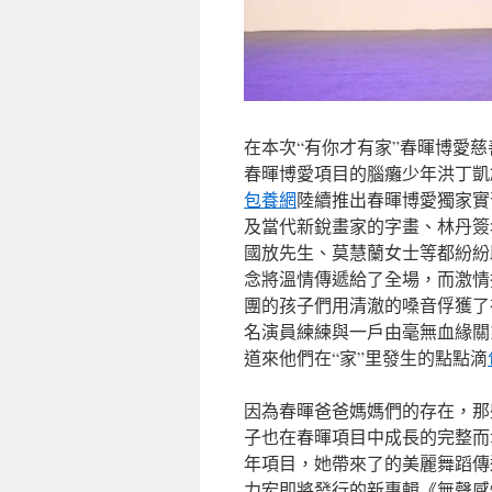
在本次“有你才有家”春暉博愛
春暉博愛項目的腦癱少年洪丁凱
包養網
陸續推出春暉博愛獨家實
及當代新銳畫家的字畫、林丹簽
國放先生、莫慧蘭女士等都紛紛
念將溫情傳遞給了全場，而激情
團的孩子們用清澈的嗓音俘獲了
名演員練練與一戶由毫無血緣關
道來他們在“家”里發生的點點滴
因為春暉爸爸媽媽們的存在，那
子也在春暉項目中成長的完整而
年項目，她帶來了的美麗舞蹈傳
力宏即將發行的新專輯《無聲感