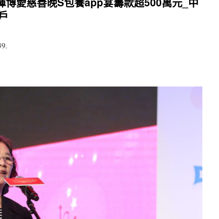
春暉博愛慈善晚S包養app宴籌款超500萬元_中
戶
39.