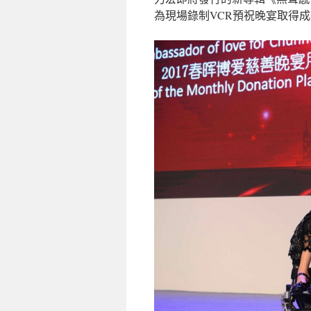
為現場錄制VCR預祝晚宴取得