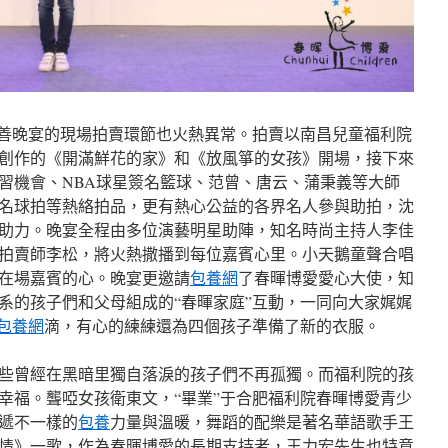
慈善晚宴的現場拍賣環節也火熱異常。拍賣以南昌兒童福利院
創作的《開滿鮮花的家》和《放風箏的女孩》開場，接下來
習機會、NBA球星簽名籃球、范曾、唐云、蒲秉義等大師
名球拍等熱絡拍品，更有熱心公益的各界名人參與助拍，沈
助力。晚宴全程由多位演藝明星助陣，知名時尚主持人李佳
拍賣師李松，將火熱撒播到每位嘉賓心里。小天鵝童聲合唱
在場嘉賓的心。晚宴更邀請
包養網
了春暉博愛愛心大使，知
系的孩子們和父母組成的“春暉家庭”互動，一同向大家娓娓
包養網
滴，有心的練練還為四個孩子準備了新的衣服。
些曾經在黑暗里獨自落淚的孩子們不再孤獨。而福利院的孩
幸福。聾啞女孩衛東文，“畢業”于合肥福利院春暉博愛青少
遞不一樣的
包養
力量與溫暖，舞蹈的配樂是著名華語歌手王
情》一歌，作為春暉博愛的長期支持者，王力宏先生也特意