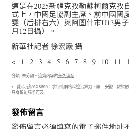
這是在2025新疆克孜勒蘇柯爾克孜
式上，中國足協副主席、前中國國
雯（后排右六）與阿圖什市U13男
月12日攝）。
新華社記者 徐宏巖 攝
< 1 2 3 4 5 6 7 8 9 10 11 
分類: 未分類。這篇內容的
永久連結
。
←
愛芯元智AX8850：求包養價格以邊沿算力，讓
安徽：數智融
具身智能觸手可及
發佈留言
發佈留言必須填寫的電子郵件地址