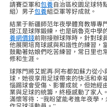
請賽亞軍和
包養
自治區校園足球特
組）男子
包養
組亞軍等好成就。
結業于新疆師范年夜學體育教導專門
提江是球隊鍛練，也是硝魯克中學
養網價錢
前剛接辦球隊時，針對球
他展開培育球感與和諧性的練習，
鼓勵著姑娘們吃苦練習，常日里也
修和生涯。
球隊門將艾妮再·阿布都如蘇力從小
球，她很享用足球帶來的快活和幸
惱踢球會受傷、影響成就，但她經
業與足球的統籌，終極感動了家人
滿懷等待：“我盼望能考進年夜學，
作足球活動員。”