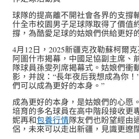
球隊的提高離不開社會各界的支撐輔助
什全市校園男子足球隊取得了價值約
撐，為酷愛足球的姑娘們供給更好
4月12日，2025新疆克孜勒蘇柯
阿圖什市揭幕，中國足協副主席、
隊球員孫雯列席揭幕式。姑娘們衝
影，并說：“長年夜后我想成為你！
們可以成為更好的本身。”
成為更好的本身，是姑娘們的心愿
培育的多名球員在高中階段接收更
妮再和
包養行情
隊友們也盼望經由
侶，未來可以走出新疆，見識更遼