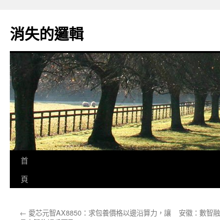
跳
至
消失的邏輯
主
要
內
容
首
頁
←
愛芯元智AX8850：求包養價格以邊沿算力，讓
安徽：數智融