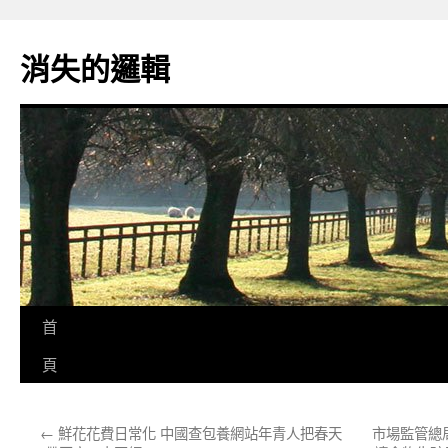
跳
至
消失的邏輯
主
要
內
容
首
頁
←
鮮花花費日常化 中國查包養網站年青人把春天
市場監管總