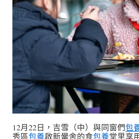
12月22日，吉雪（中）與同窗們
包
秀區
包養
啟新黌舍的食
包養
堂里享