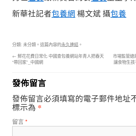
新華社記者
包養網
楊文斌 攝
包養
分類: 未分類。這篇內容的
永久連結
。
←
鮮花花費日常化 中國查包養網站年青人把春天
市場監管總
“帶回家”_中國網
讓食物生孩
發佈留言
發佈留言必須填寫的電子郵件地址
*
標示為
留言
*