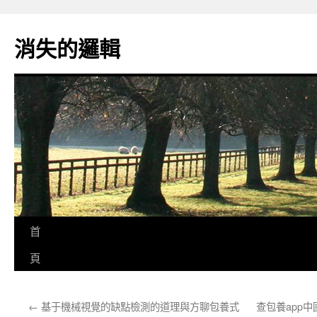
跳
至
消失的邏輯
主
要
內
容
首
頁
←
基于機械視覺的缺點檢測的道理與方聊包養式
查包養app