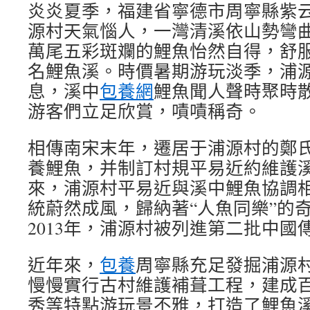
炎炎夏季，福建省寧德市周寧縣紫
源村天氣惱人，一灣清溪依山勢彎
萬尾五彩斑斕的鯉魚怡然自得，舒
名鯉魚溪。時價暑期游玩淡季，浦
息，溪中
包養網
鯉魚聞人聲時聚時
游客們立足欣賞，嘖嘖稱奇。
相傳南宋末年，遷居于浦源村的鄭
養鯉魚，并制訂村規平易近約維護溪
來，浦源村平易近與溪中鯉魚協調
統蔚然成風，歸納著“人魚同樂”的
2013年，浦源村被列進第二批中國
近年來，
包養
周寧縣充足發掘浦源
慢慢實行古村維護補葺工程，建成
秀等特點游玩景不雅，打造了鯉魚