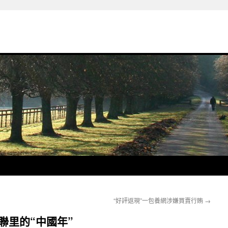
“好評返現”一包養網涉嫌買賣行賄
→
聯里的“中國年”