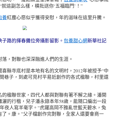
“就這副怎么樣，橫批送你‘五福臨門’！”
包養
紅塵心愿似乎獲得安慰，年的滋味在這里升騰。
子路的揮春攤位旁攝影留影。
包養甜心網
新華社記
落，對聯也深深融進人們的生涯。
聞喜縣寺底村是本地有名的文明村，2012年被授予“中
村間巷子，到處可見村平易近創作的各式楹聯，村里還
的楹聯世家，四代人都與對聯有著不解之緣。潘開
瀟灑的行楷，兒子潘永錄本年58歲，能隨口編出一段
著年夜人寫羊毫字。“虎躍高岡不雅亂世藍天碧水，兔
有了。康。”父子檔創作完對聯，全家人還要會商一