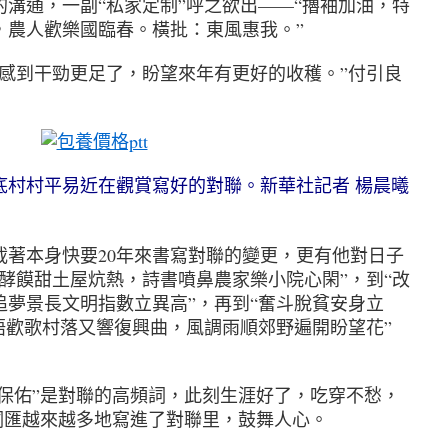
通，一副“私家定制”呼之欲出——“擼袖加油，特
，農人歡樂國臨春。橫批：東風惠我。”
感到干勁更足了，盼望來年有更好的收穫。”付引良
包養價格ptt
村平易近在觀賞寫好的對聯。新華社記者 楊晨曦
本身快要20年來書寫對聯的變更，更有他對日子
酵饃甜土屋炕熱，詩書噴鼻農家樂小院心閑”，到“改
追夢景長文明指數立異高”，再到“奮斗脫貧安身立
語歡歌村落又響復興曲，風調雨順郊野遍開盼望花”
保佑”是對聯的高頻詞，此刻生涯好了，吃穿不愁，
的詞匯越來越多地寫進了對聯里，鼓舞人心。