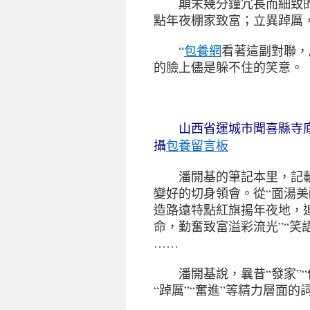
顛末幾分鐘冗長而細致的溝
點年夜棚家致富；立異踔厲
“
包養網
看著這副對聯，
的臉上儘是躲不住的笑意。
山西省運城市聞喜縣寺底村
包養留言板
攝
潘開基的筆記本里，記載著
變好的切身領會。從“面湯美
造路遠特點紅旗揚年夜地，
命，勤奮致富溢彩流光”“笑
……
潘開基說，曩昔“發家”“
“踔厲”“奮進”等精力層面