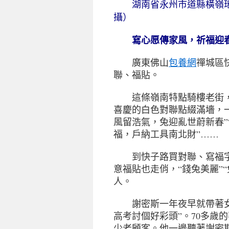
湖南省永州市道縣橫嶺瑤
攝）
寫心愿傳家風，祈福迎
廣東佛山
包養網
禪城區
聯、福貼。
這條嶺南特點騎樓老街，
喜慶的白色對聯點綴滿墻，
風留浩氣，兔迎亂世蔚新春”
福，戶納工具南北財”……
到快子路買對聯、寫福字
意福貼也走俏，“錢兔美麗”
人。
謝密斯一年夜早就帶著女兒
高考討個好彩頭”。70多歲
少老顧客。他一邊聽著謝密