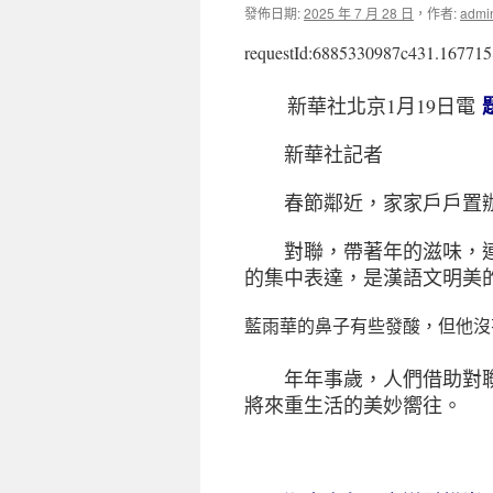
發佈日期:
2025 年 7 月 28 日
，
作者:
admi
requestId:6885330987c431.167715
新華社北京1月19日電
新華社記者
春節鄰近，家家戶戶置辦
對聯，帶著年的滋味，連
的集中表達，是漢語文明美
藍雨華的鼻子有些發酸，但他沒
年年事歲，人們借助對聯
將來重生活的美妙嚮往。