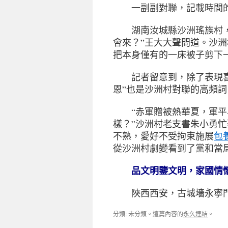
一副副對聯，記載時間的
湖南汝城縣沙洲瑤族村，是
會來？”王大大聲問道。沙
把本身僅有的一床被子剪下
記者留意到，除了表現
恩”也是沙洲村對聯的高頻詞
“赤軍贈被熱華夏，軍平
樣？”沙洲村老支書朱小勇忙
不熟，愛好不受拘束施展
包
從沙洲村劇變看到了黨和當
品文明鑒文明，家國情
陜西西安，古城墻永寧門，近日 T
分類: 未分類。這篇內容的
永久連結
。