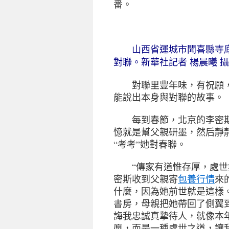
番。
山西省運城市聞喜縣寺底
對聯。新華社記者 楊晨曦 攝
對聯里豐年味，有祝願，
能說出本身與對聯的故事。
每到春節，北京的李密斯
憶就是幫父親研墨，然后靜
“考考”她對春聯。
“傳家有道惟存厚，處世無
密斯收到父親寄
包養行情
來
什麼，因為她前世就是這樣
書房，母親把她帶回了側翼
誨我忠誠真摯待人，就像本
愿，而是一種處世之道，讓