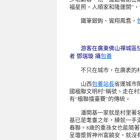
福星照，人順家和隆運開”，
鐵筆銀鉤、鸞翔鳳翥，
游客在廣東佛山禪城區快
包養
者 鄧瑞璇 攝
不只在城市，在廣袤的村
山西
包養站長
省運城市
國楹聯文明村”稱號。走在
有“楹聯擂臺賽”的傳統。
潘開基一家就是村里著名
基已是耄耋之年，練就一手
春聯。8歲的重孫女也能隨
呈瓊漿賀神州富饒安，就沒