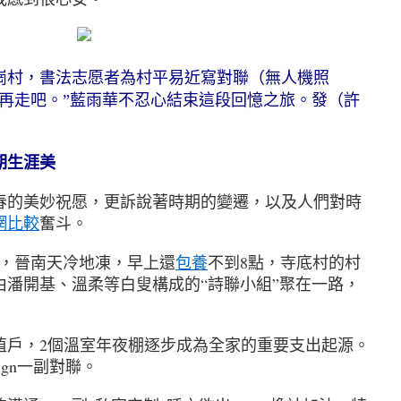
村，書法志愿者為村平易近寫對聯（無人機照
們再走吧。”藍雨華不忍心結束這段回憶之旅。發（許
期生涯美
的美妙祝愿，更訴說著時期的變遷，以及人們對時
網比較
奮斗。
，晉南天冷地凍，早上還
包養
不到8點，寺底村的村
由潘開基、溫柔等白叟構成的“詩聯小組”聚在一路，
，2個溫室年夜棚逐步成為全家的重要支出起源。
ign一副對聯。