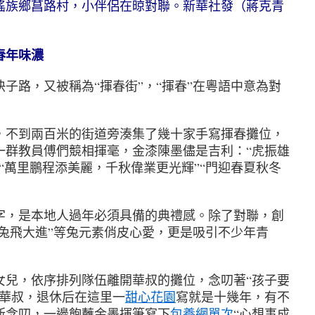
族鄉菖路村，小伴侶在晾對聯。新華社發（蔣克青
春年味濃
快子路，又被稱為“揮春街”，“揮春”在粵語中意為對
不到兩百米的街道旁湊集了幾十家手寫揮春攤位，
一群教員傅們競相揮毫，金漆陳墨儘是吉利：“虎振雄
“萬里鵬程添美麗，千秋偉業更光輝”“門迎春夏秋冬
，是本地人過年必須具備的典禮感。除了對聯，創
“兔飛大進”等兔元素俏皮心愛，更是吸引不少年青
，依序排列隊伍離開華叔的攤位，念叨著“孩子要
的華叔，退休后在這里一
甜心花園
寫就是十幾年，有不
斯念叨，一邊飽蘸金墨揮筆寫下
包養網單次
“心想事成