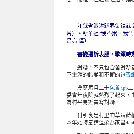
江蘇省泗洪縣界集鎮武崗
片）。新華社“我不累，我
昌亮 攝）
書變遷訴衷腸，歌頌時
對聯，不只包含著對新春
下生涯的酷愛和不懈的
包養
農歷尾月二十
包養app
二
委會年夜院就熱烈了起來，
為村平易近書寫對聯。
付引良是村里的草莓蒔植戶
本年她特意請溫柔為家里des