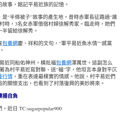
故事，銘記平易近族的記憶。
“半條被子”故事的產生地。昔時赤軍長征路過“誰
洲村時，3名女赤軍借宿村婦徐解秀家。臨走時，她們
一半留給徐解秀。
喜
包養網
慶、祥和的文句，“軍平易近魚水情”“感黨
。
易近同船佑神州，橫批福
包養網
澤萬世。這副怎么
著為村平易近寫對聯、送“福”字，他坦言本身對平仄
養行情
，重在表達最樸實的情感。他說，村平易近們
局的關懷支出，也看到了村落復興的美妙將來。
懷揚自負
C:sugarpopular900