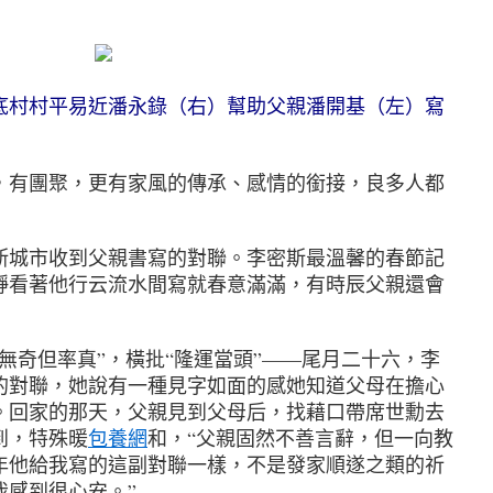
村村平易近潘永錄（右）幫助父親潘開基（左）寫
有團聚，更有家風的傳承、感情的銜接，良多人都
城市收到父親書寫的對聯。李密斯最溫馨的春節記
靜看著他行云流水間寫就春意滿滿，有時辰父親還會
奇但率真”，橫批“隆運當頭”——尾月二十六，李
的對聯，她說有一種見字如面的感她知道父母在擔心
。回家的那天，父親見到父母后，找藉口帶席世勳去
到，特殊暖
包養網
和，“父親固然不善言辭，但一向教
年他給我寫的這副對聯一樣，不是發家順遂之類的祈
我感到很心安。”