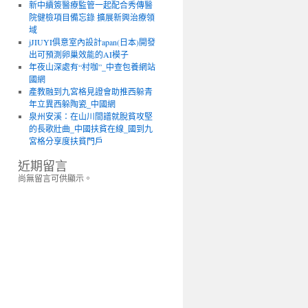
新中續簽醫療監管一起配合秀傳醫
院健檢項目備忘錄 擴展新興治療領
域
jJIUYI俱意室內設計apan(日本)開發
出可預測卵巢效能的AI模子
年夜山深處有“村咖”_中查包養網站
國網
產教融到九宮格見證會助推西躲青
年立異西躲陶瓷_中國網
泉州安溪：在山川間譜就脫貧攻堅
的長歌壯曲_中國扶貧在線_國到九
宮格分享度扶貧門戶
近期留言
尚無留言可供顯示。