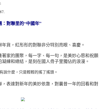
n
87.
題：對聯里的“中國年”
年貨，紅彤彤的對聯非分特別亮眼、喜慶。
著家的團聚，每一字、每一句，是美妙心愿和祝願
的凝練和總結，是刻在國人骨子里獨佔的浪漫。
有說什麼，只是輕輕的搖了搖頭。
，表達對新年的美妙依靠，對曩昔一年的回看和對