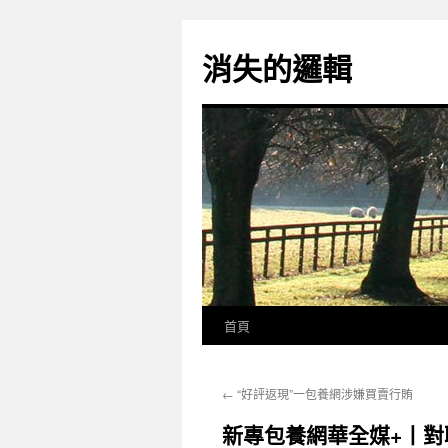
跳
至
消失的邏輯
主
要
內
容
首頁
←
“好評返現”一包養網涉嫌買賣行賄
新專包養網華全媒+丨對