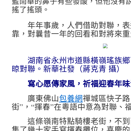
藍雨華的鼻子有些發酸，但他沒有
搖了搖頭。
年年事歲，人們借助對聯，表
靠，對曩昔一年的回看和對將來重
湖南省永州市道縣橫嶺瑤族鄉
晾對聯。新華社發（蔣克青 攝）
寫心愿傳家風，祈福迎春年味
廣東佛山
包養網
禪城區快子路
街”，“揮春”在粵語中意為對聯、
這條嶺南特點騎樓老街，不到
集了幾十家手寫揮春攤位，喜慶的