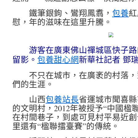
鐵筆銀鉤、鸞翔鳳翥，
包養
紅
慰，年的滋味在這里升騰。
游客在廣東佛山禪城區快子路
留影。
包養甜心網
新華社記者 鄧瑞
不只在城市，在廣袤的村落，
們的生涯。
山西
包養站長
省運城市聞喜縣
的文明村，2012年被授予“中國楹
在村間巷子，到處可見村平易近創
里還有“楹聯擂臺賽”的傳統。