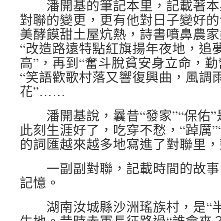
潘開基的筆記本里，記載著本身
對聯的變更，更有他對日子變好的
美酵饃甜土屋炕熱，詩書噴鼻農家
“改造路遠特點紅旗揚年夜地，追
高”，再到“奮斗脫貧安身立命，勤
“笑語歡歌村落又響復興曲，風調
花”……
潘開基說，曩昔“發家”“保佑”
此刻生涯好了，吃穿不愁，“踔厲”
的詞匯越來越多地寫進了對聯里，
一副副對聯，記載時間的故事
記憶。
湖南汝城縣沙洲瑤族村，是“半
生地。昔時赤軍長征路過“誰會來