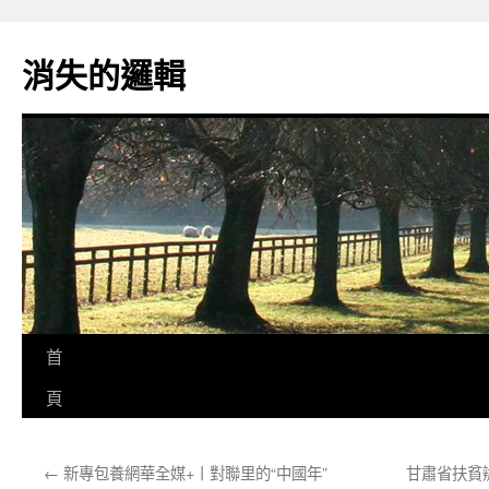
跳
至
消失的邏輯
主
要
內
容
首
頁
←
新專包養網華全媒+丨對聯里的“中國年”
甘肅省扶貧辦