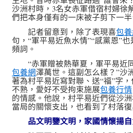
沙洲村時，3名女赤軍借宿村婦徐
們把本身僅有的一床被子剪下一半
記者留意到，除了表現喜
包養
句，“軍平易近魚水情”“感黨恩”
頻詞。
“赤軍贈被熱華夏，軍平易近同
包養網
澤萬世。這副怎么樣？”沙
著為村平易近寫對聯、送“福”字
不熟，愛好不受拘束施展
包養行情
的情感。他說，村平易近們從沙洲
當局的關懷支出，也看到了村落復
品文明鑒文明，家國情懷揚自