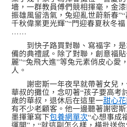
墻，一群教員傅們競相揮毫，金漆
振雄風留浩氣，兔迎亂世蔚新春”
千秋偉業更光輝”“門迎春夏秋冬福
……
到快子路買對聯、寫福字，是
備的典禮感。除了對聯，創意福貼
麗”“兔飛大進”等兔元素俏皮心愛
人。
謝密斯一年夜早就帶著女兒，
華叔的攤位，念叨著“孩子要高考討
歲的華叔，退休后在這里一
甜心花
有不少老顧客。他一邊聽著謝密斯
墨揮筆寫下
包養網單次
“心想事成
運開”，“就這副怎么樣，橫批送你‘