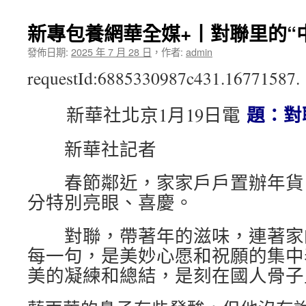
新專包養網華全媒+丨對聯里的“
發佈日期:
2025 年 7 月 28 日
，
作者:
admin
requestId:6885330987c431.16771587.
題：對
新華社北京1月19日電
新華社記者
春節鄰近，家家戶戶置辦年貨
分特別亮眼、喜慶。
對聯，帶著年的滋味，連著家
每一句，是美妙心愿和祝願的集中
美的凝練和總結，是刻在國人骨子