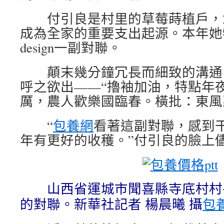
付引良是村里的草莓蒔植戶，2
成為全家的重要支出起源。本年她
design一副對聯。
顛末幾分鐘冗長而細致的溝通，
呼之欲出——“擼袖加油，特點年
厲，農人歡樂國臨春。橫批：東風
“
包養網
看著這副對聯，感到
年有更好的收穫。”付引良的臉上
包養價格ptt
山西省運城市聞喜縣寺底村村
包
的對聯。新華社記者 楊晨曦 攝