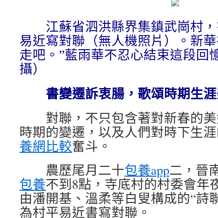
江蘇省泗洪縣界集鎮武崗村，
易近寫對聯（無人機照片）。新華
走吧。”藍雨華不忍心結束這段回
攝）
書變遷訴衷腸，歌頌時期生涯
對聯，不只包含著對新春的美
時期的變遷，以及人們對時下生涯
養網比較
奮斗。
農歷尾月二十
包養app
二，晉
包養
不到8點，寺底村的村委會年
由潘開基、溫柔等白叟構成的“詩
為村平易近書寫對聯。