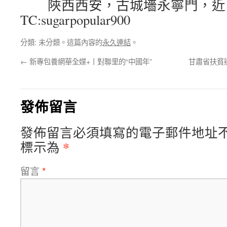
陜西西安，古城墻永寧門，近
TC:sugarpopular900
分類: 未分類。這篇內容的
永久連結
。
←
新專包養網華全媒+丨對聯里的“中國年”
甘肅省扶貧辦
發佈留言
發佈留言必須填寫的電子郵件地址
*
標示為
留言
*