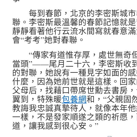
每到春節，北京的李密斯城市
聯。李密斯最溫馨的春節記憶就是
靜靜看著他行云流水間寫就春意滿
會“考考”她對春聯。
“傳家有道惟存厚，處世無奇但
當頭”——尾月二十六，李密斯收
的對聯，她說有一種見字如面的感
什麼，因為她前世就是這樣。回家
父母后，找藉口帶席世勳去書房，
翼到，特殊暖
包養網
和，“父親固
教誨我忠誠真摯待人，就像本年他
一樣，不是發家順遂之類的祈愿，
道，讓我感到很心安。”