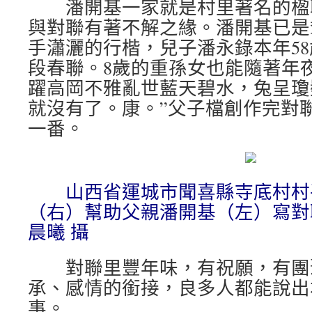
潘開基一家就是村里著名的楹
與對聯有著不解之緣。潘開基已是
手瀟灑的行楷，兒子潘永錄本年5
段春聯。8歲的重孫女也能隨著年
躍高岡不雅亂世藍天碧水，兔呈瓊
就沒有了。康。”父子檔創作完對
一番。
山西省運城市聞喜縣寺底村村
（右）幫助父親潘開基（左）寫對
晨曦 攝
對聯里豐年味，有祝願，有團
承、感情的銜接，良多人都能說出
事。