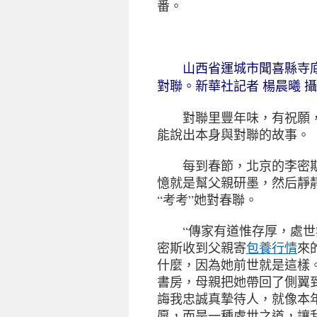
番。
山西省運城市聞喜縣寺底
對聯。新華社記者 楊晨曦 攝
對聯里豐年味，有祝願，
能說出本身與對聯的故事。
每到春節，北京的李密斯
憶就是幫父親研墨，然后靜
“考考”她對春聯。
“傳家有道惟存厚，處世無
密斯收到父親寄
包養行情
來
什麼，因為她前世就是這樣
書房，母親把她帶回了側翼
誨我忠誠真摯待人，就像本
愿，而是一種處世之道，讓