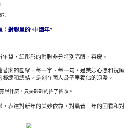
n
87.
題：對聯里的“中國年”
年貨，紅彤彤的對聯非分特別亮眼、喜慶。
著家的團聚，每一字、每一句，是美妙心愿和祝願
的凝練和總結，是刻在國人骨子里獨佔的浪漫。
有說什麼，只是輕輕的搖了搖頭。
，表達對新年的美妙依靠，對曩昔一年的回看和對