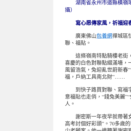
湖南省永州市道縣橫嶺瑤
攝）
寫心愿傳家風，祈福迎
廣東佛山
包養網
禪城區
聯、福貼。
這條嶺南特點騎樓老街，
喜慶的白色對聯點綴滿墻，
風留浩氣，兔迎亂世蔚新春”
福，戶納工具南北財”……
到快子路買對聯、寫福字
意福貼也走俏，“錢兔美麗”
人。
謝密斯一年夜早就帶著女兒
高考討個好彩頭”。70多歲
少老顧客。他一邊聽著謝密