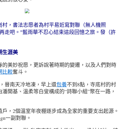
村，書法志愿者為村平易近寫對聯（無人機照
們再走吧。”藍雨華不忍心結束這段回憶之旅。發（許
期生涯美
的美妙祝愿，更訴說著時期的變遷，以及人們對時
網比較
奮斗。
，晉南天冷地凍，早上還
包養
不到8點，寺底村的村
由潘開基、溫柔等白叟構成的“詩聯小組”聚在一路，
，2個溫室年夜棚逐步成為全家的重要支出起源。
ign一副對聯。