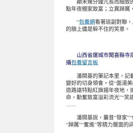
顛末幾分鐘冗長而細致的溝
點年夜棚家致富；立異踔厲
“
包養網
看著這副對聯，
的臉上儘是躲不住的笑意。
山西省運城市聞喜縣寺底村
包養留言板
攝
潘開基的筆記本里，記載著
變好的切身領會。從“面湯美
造路遠特點紅旗揚年夜地，
命，勤奮致富溢彩流光”“笑
……
潘開基說，曩昔“發家”“
“踔厲”“奮進”等精力層面