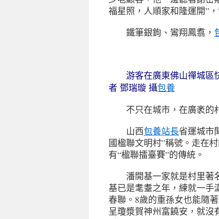
福星照，人順家和隆運開”，
鐵筆銀鉤、鸞翔鳳翥，
游客在廣東佛山禪城區快
包養
者 鄧瑞璇 攝
不只在城市，在廣袤的村
山西
包養站長
省運城市
國楹聯文明村”稱號。走在
有“楹聯擂臺賽”的傳統。
潘開基一家就是村里著名
基已是耄耋之年，練就一手
春聯。8歲的重孫女也能隨
呈瓊漿賀神州富饒安，就沒