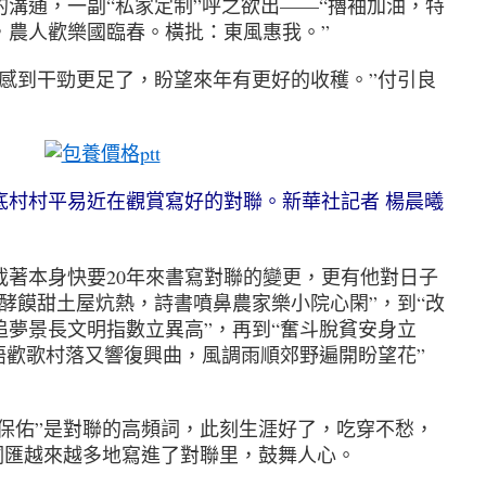
通，一副“私家定制”呼之欲出——“擼袖加油，特
，農人歡樂國臨春。橫批：東風惠我。”
感到干勁更足了，盼望來年有更好的收穫。”付引良
包養價格ptt
村平易近在觀賞寫好的對聯。新華社記者 楊晨曦
本身快要20年來書寫對聯的變更，更有他對日子
酵饃甜土屋炕熱，詩書噴鼻農家樂小院心閑”，到“改
追夢景長文明指數立異高”，再到“奮斗脫貧安身立
語歡歌村落又響復興曲，風調雨順郊野遍開盼望花”
保佑”是對聯的高頻詞，此刻生涯好了，吃穿不愁，
的詞匯越來越多地寫進了對聯里，鼓舞人心。