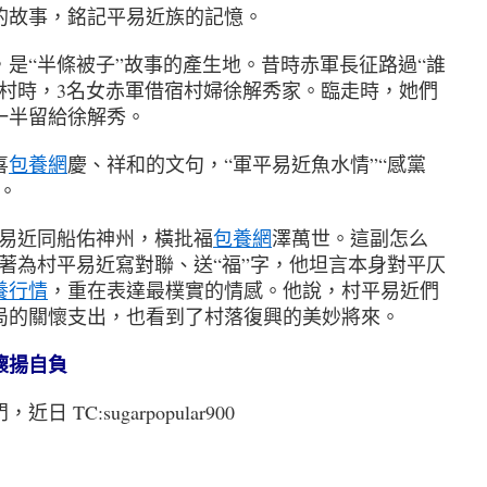
故事，銘記平易近族的記憶。
“半條被子”故事的產生地。昔時赤軍長征路過“誰
洲村時，3名女赤軍借宿村婦徐解秀家。臨走時，她們
一半留給徐解秀。
喜
包養網
慶、祥和的文句，“軍平易近魚水情”“感黨
。
易近同船佑神州，橫批福
包養網
澤萬世。這副怎么
著為村平易近寫對聯、送“福”字，他坦言本身對平仄
養行情
，重在表達最樸實的情感。他說，村平易近們
局的關懷支出，也看到了村落復興的美妙將來。
懷揚自負
C:sugarpopular900