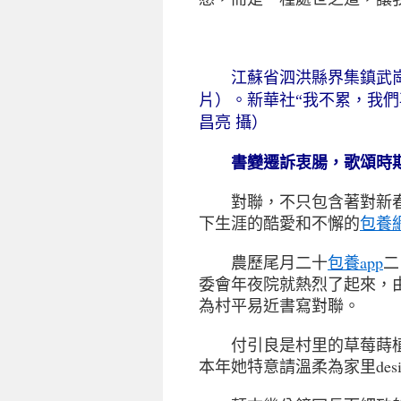
江蘇省泗洪縣界集鎮武崗
片）。新華社“我不累，我
昌亮 攝）
書變遷訴衷腸，歌頌時
對聯，不只包含著對新春
下生涯的酷愛和不懈的
包養
農歷尾月二十
包養app
二
委會年夜院就熱烈了起來，
為村平易近書寫對聯。
付引良是村里的草莓蒔植戶
本年她特意請溫柔為家里des