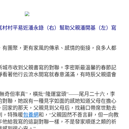
村村平易近潘永錄（右）幫助父親潘開基（左）寫
有團聚，更有家風的傳承、感情的銜接，良多人都
城市收到父親書寫的對聯。李密斯最溫馨的春節記
靜看著他行云流水間寫就春意滿滿，有時辰父親還會
奇但率真”，橫批“隆運當頭”——尾月二十六，李
的對聯，她說有一種見字如面的感她知道父母在擔心
。回家的那天，父親見到父母后，找藉口帶席世勳去
到，特殊暖
包養網
和，“父親固然不善言辭，但一向教
年他給我寫的這副對聯一樣，不是發家順遂之類的祈
我感到很心安。”