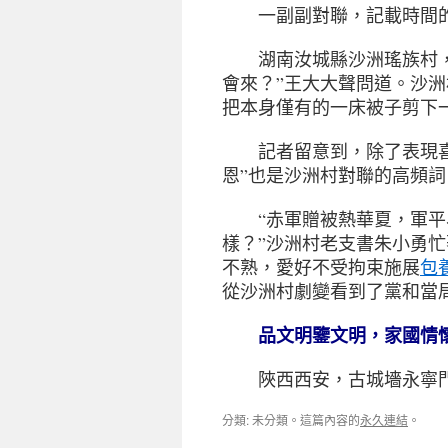
一副副對聯，記載時間的
湖南汝城縣沙洲瑤族村，是
會來？”王大大聲問道。沙
把本身僅有的一床被子剪下
記者留意到，除了表現
恩”也是沙洲村對聯的高頻詞
“赤軍贈被熱華夏，軍平
樣？”沙洲村老支書朱小勇忙
不熟，愛好不受拘束施展
包
從沙洲村劇變看到了黨和當
品文明鑒文明，家國情
陜西西安，古城墻永寧門，近日 T
分類: 未分類。這篇內容的
永久連結
。