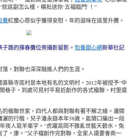
“就這副怎么樣，橫批送你‘五福臨門’！”
包養
紅塵心愿似乎獲得安慰，年的滋味在這里升騰。
子路的揮春攤位旁攝影留影。
包養甜心網
新華社記
落，對聯也深深融進人們的生涯。
聞喜縣寺底村是本地有名的文明村，2012年被授予“中
村間巷子，到處可見村平易近創作的各式楹聯，村里還
的楹聯世家，四代人都與對聯有著不解之緣。潘開
瀟灑的行楷，兒子潘永錄本年58歲，能隨口編出一段
著年夜人寫羊毫字。“虎躍高岡不雅亂世藍天碧水，兔
有了。康。”父子檔創作完對聯，全家人還要會商一