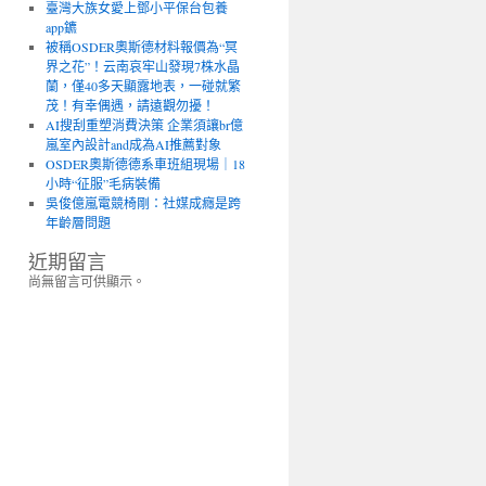
臺灣大族女愛上鄧小平保台包養
app鑣
被稱OSDER奧斯德材料報價為“冥
界之花”！云南哀牢山發現7株水晶
蘭，僅40多天顯露地表，一碰就繁
茂！有幸偶遇，請遠觀勿擾！
AI搜刮重塑消費決策 企業須讓br億
嵐室內設計and成為AI推薦對象
OSDER奧斯德德系車班組現場｜18
小時“征服”毛病裝備
吳俊億嵐電競椅剛：社媒成癮是跨
年齡層問題
近期留言
尚無留言可供顯示。