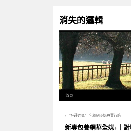
跳
至
消失的邏輯
主
要
內
容
首頁
←
“好評返現”一包養網涉嫌買賣行賄
新專包養網華全媒+丨對