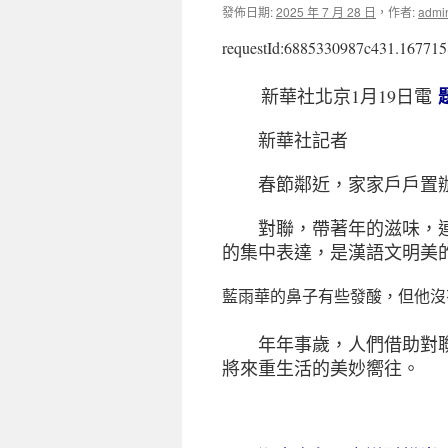
發佈日期:
2025 年 7 月 28 日
，
作者:
admi
requestId:6885330987c431.167715
新華社北京1月19日電
新華社記者
春節鄰近，家家戶戶置辦
對聯，帶著年的滋味，連
的集中表達，是漢語文明美
藍雨華的鼻子有些發酸，但他沒
年年事歲，人們借助對聯
將來重生活的美妙嚮往。