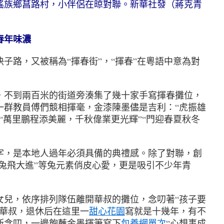
族鄉菖路村，小伴侶在晾對聯。新華社發（蔣克青
春年味濃
快子路，又被稱為“揮春街”，“揮春”在粵語中意為對
不到兩百米的街道旁湊集了幾十家手寫揮春攤位，
一群教員傅們競相揮毫，金漆陳墨儘是吉利：“虎振雄
“萬里鵬程添美麗，千秋偉業更光輝”“門迎春夏秋冬
，是本地人過年必須具備的典禮感。除了對聯，創
“兔飛大進”等兔元素俏皮心愛，更是吸引不少年青
，依序排列隊伍離開華叔的攤位，念叨著“孩子要
的華叔，退休后在這里一
甜心花園
寫就是十幾年，有不
斯念叨，一邊飽蘸金墨揮筆寫下
包養網單次
“心想事成