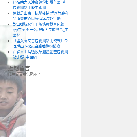
科技助力天津寶蓮燈扮靚全國_查
包養網站比擬中國網
這就是山東丨抗擊疫情 煙新竹森和
診所臺市心思康復病院外行動
對口援躲30年丨傾情貢獻查包養
app在高原 一名援躲大夫的故事_中
國網
《盛女高文喜包養網站比較戰》今
晚播出 阿Ken自毀抽像扮嬌癡
西躲人工蒔植牧草迎豐產查包養網
站比擬_中國網
近期留言
尚無留言可供顯示。