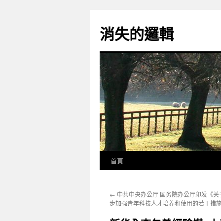
跳
至
消失的邏輯
主
要
內
容
首頁
←
中共中央办公厅 国务院办公厅印发《关
步加强青年科技人才培养和使用的若干措施