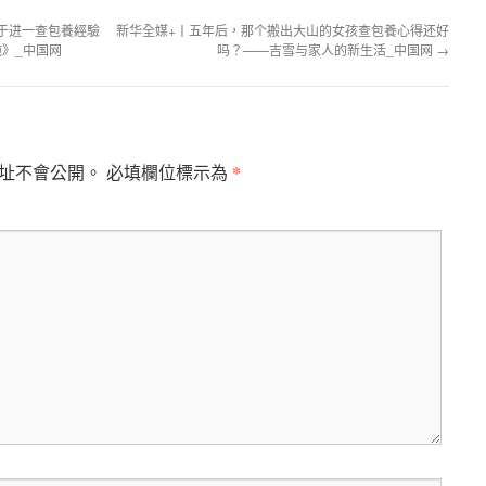
于进一查包養經驗
新华全媒+丨五年后，那个搬出大山的女孩查包養心得还好
》_中国网
吗？——吉雪与家人的新生活_中国网
→
*
址不會公開。
必填欄位標示為