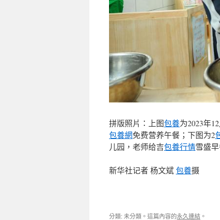
拼版照片：上图
包養
为2023
包養網
免费营养午餐；下图为2
儿园，老师给吉
包養行情
雪盛早
新华社记者 杨文斌
包養
摄
分類: 未分類。這篇內容的
永久連結
。