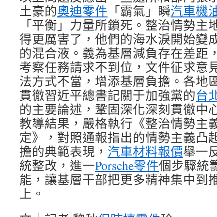
土豪的
奧迪零件
「霸氣」瞬
汽車機
「平衡」力量所鎖死。整治情勢主
得更厲害了，他們的海水淚開始變
的混合液。義為基層減負存在差距
考察任務請求不到位，文件征求意
法方式不當，增添基層負擔。各地
貫徹習近平總書記關于加強黨的
台
的主要論述，鞏固深化深刻貫徹中
教導結果，嚴格執行《整治情勢主
定》，對照通報指出的情勢主義凸
擔的典範表現，
汽車材料報價
舉一
統整改，進一
Porsche零件
個步驟統
能，讓基層干部把更多精神集中到
上。