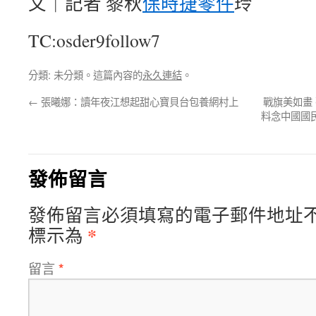
文｜記者 黎秋
保時捷零件
玲
TC:osder9follow7
分類: 未分類。這篇內容的
永久連結
。
←
張曦娜：讀年夜江想起甜心寶貝台包養網村上
戰旗美如畫
料念中國國
發佈留言
發佈留言必須填寫的電子郵件地址
*
標示為
留言
*