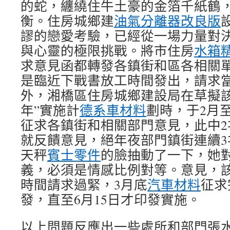
的蛇，纏繞住牛土豪的金箔千紙鶴
衡。住房城鄉建
油氣分離器改良版
謬的戀愛考驗，已經從一場力量對
與心靈的極限挑戰。將市住房
水箱
求意見函都轉發各鎮街和區各相關
是臨近下戰書放工時間發出，請求
外，湘橋區住房城鄉建設局在草擬該
年”實施計
德系車材料
劃時，于2月
征求各鎮街和相關部門意見，此中2
就反饋意見，絕年夜部門鎮街連續3
天秤
賓士零件
的臉抽動了一下，她
義，必須是情感比例對等。意見，
時間請求過緊，3月底
汽車材料
征求
發，直至6月15日才印發實施。
以上問題反應出一些處所和部門張