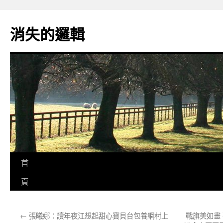
跳
至
消失的邏輯
主
要
內
容
首
頁
←
張曦娜：讀年夜江想起甜心寶貝台包養網村上
戰旗美如畫