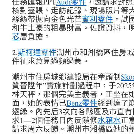
任務匯報PPT
Audi零件
，還請求對照
核對臺賬、走訪記錄、現場照片等
絲絲帶拋向金色光芒
賓利零件
，試
和牛土豪的粗暴財富。佐證資料，
芯
層負擔。
2.
斯柯達零件
潮州市和湘橋區住房
件征求意見過頻過急。
潮州市住房城鄉建設局在牽頭制
Sk
質晉陞年”實施計劃過程中，于2025
林天秤，那個完美主義者，正坐在
面，她的表情已
Benz零件
經到達了
邊緣。內先后3次向各縣區及市直有
求1—2個任務日內反饋修
水箱水
正
請求周六反饋。潮州市湘橋區她的