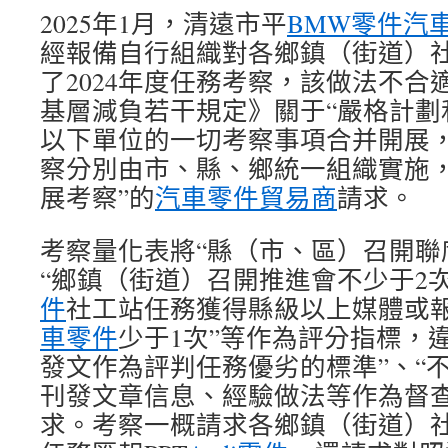
2025年1月，清遠市平
BMW零件
汽
經報備自行組織對各鄉鎮（街道）
了2024年度任務考察，該做法不合
基層減負若干規定》關于“嚴格計劃
以下單位的一切考察事項合并開展
察分別由市、縣、鄉統一組織實施
展考察”的
汽車零件貿易商
請求。
考察量化表將“縣（市、區）召開聯
“鄉鎮（街道）召開推進會不少于2次
件
社工站任務獲得縣級以上媒體或
車零件
少于1次”等作為評分指標，
發文作為評判任務優劣的標準”、“
刊發文章信息、經驗做法等作為督查
求。考察一概請求各鄉鎮（街道）