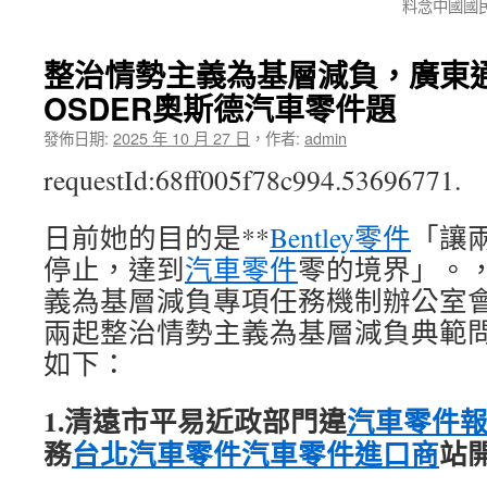
料念中國國
整治情勢主義為基層減負，廣東
OSDER奧斯德汽車零件題
發佈日期:
2025 年 10 月 27 日
，
作者:
admin
requestId:68ff005f78c994.53696771.
日前她的目的是**
Bentley零件
「讓
停止，達到
汽車零件
零的境界」。
義為基層減負專項任務機制辦公室
兩起整治情勢主義為基層減負典範
如下：
1.清遠市平易近政部門違
汽車零件
務
台北汽車零件
汽車零件進口商
站