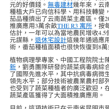
元的好價錢。
無毒建材
幾年來，云
種植大戶已向信科學、用科技轉變
茄品種擠出了云南蔬菜主產區。僅20
推廣應用3萬余畝
THE R3 寓所
，按每
估計，一年可以為當地農民增收4.
元謀縣，
退休宅設計
這幾年通過應
術，番茄種植面積也很快恢復到8萬
植物病理學專家、中國工程院院士
新
，劉勇團隊研發的蔬菜病毒病綜
了國際先進水平，其中抗病毒病微
領先水平；部分技術被農業農村部
也受到了蔬菜種植者的廣泛歡迎，
蔬菜產區獲得了大面積推廣應用。
目前，這項技術已在云南省昆明市