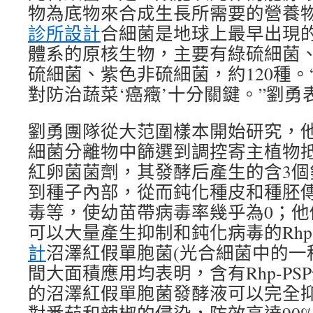
物為底物來合成生長所需要的營養
診所設計
合細菌是地球上最早出現
體系的原核生物，主要有綠硫細菌
硫細菌、紫色非硫細菌，約120種。
對防治蔬菜‘癌癥’十分關鍵。”劉勇
劉勇團隊從大范圍樣本開始研究，他
細菌分離物中篩選到調控寄主植物
紅卵菌菌劑，其發酵后產生的含3個
到種子內部，從而鈍化種皮和種胚
毒等，使幼苗帶病毒率幾乎為0；他
可以大量產生抑制和鈍化病毒的Rhp-
計
沼澤紅假單胞菌(光合細菌中的一
間大面積應用均表明，含有Rhp-PS
的沼澤紅假單胞菌發酵液可以完全