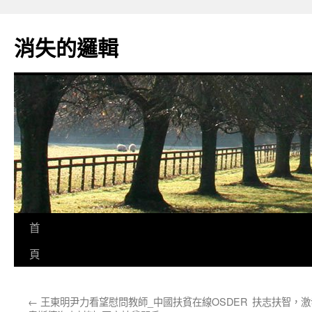
跳
至
消失的邏輯
主
要
內
容
首
頁
←
王東明尹力看望慰問教師_中國扶貧在線OSDER
扶志扶智，激