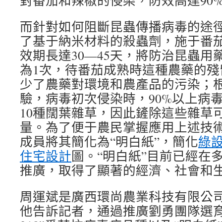
對番茄和辣椒的侵染，防效高達90
而針對如何阻斷昆蟲傳播病毒的途
了基于納米材料的殺蟲劑，施于番
效期長達30—45天，將防治昆蟲用
為1次，待番茄成熟時這種農藥的殘
少了農藥對環境和農產品的污染；
驗，病毒初次侵染時，90%以上病
10種闊葉雜草，因此鏟除這些雜草
量。為了便于農民掌握應用上述技
成員將其簡化為“明白紙”，簡化
綠
住宅設計
圖。“明白紙”目前已經在
推廣，取得了顯著的經濟、社會和
周運斌是廣西環尚農業科技有限公
他告訴記者，通過推廣劉勇團隊選育的“