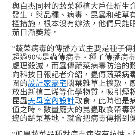
與白杰同村的蔬菜種植大戶仕析生
發生，與品種、病毒、昆蟲和雜草
控措施，根本沒有辦法，他們只能
茄日漸萎蔫。
“蔬菜病毒的傳播方式主要是種子傳
超過90%是蟲傳病毒。種子傳播病
處理殺滅，而蟲傳蔬菜病毒防治的難
向科技日報記者介紹，蟲傳蔬菜病
圍的
設計家豪宅
闊葉雜草上擴散，
放出新植二烯等化學物質，吸引煙
昆蟲
天母室內設計
取食，此時也是
值之時。數量龐大的昆蟲取食帶毒
邊的蔬菜基地，就會把病毒傳播到
“如果蔬菜品種對病毒病沒有抗性，