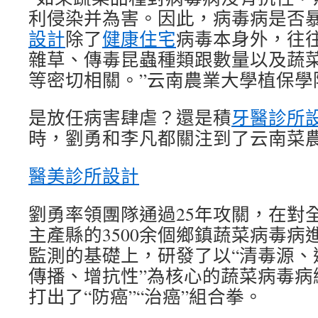
利侵染并為害。因此，病毒病是否
設計
除了
健康住宅
病毒本身外，往
雜草、傳毒昆蟲種類跟數量以及蔬
等密切相關。”云南農業大學植保學
是放任病害肆虐？還是積
牙醫診所
時，劉勇和李凡都關注到了云南菜農
醫美診所設計
劉勇率領團隊通過25年攻關，在對全
主產縣的3500余個鄉鎮蔬菜病毒病
監測的基礎上，研發了以“清毒源、
傳播、增抗性”為核心的蔬菜病毒病
打出了“防癌”“治癌”組合拳。