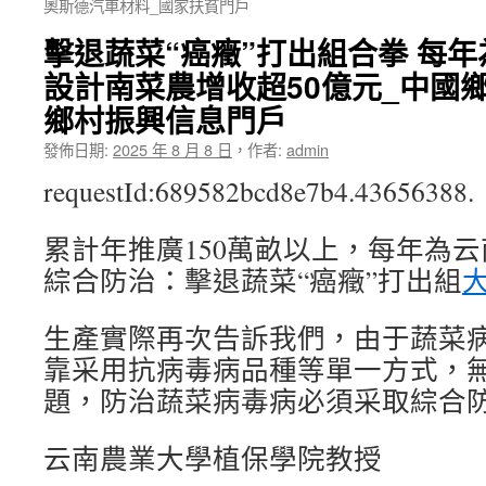
奧斯德汽車材料_國家扶貧門戶
擊退蔬菜“癌癥”打出組合拳 每年為
設計南菜農增收超50億元_中國
鄉村振興信息門戶
發佈日期:
2025 年 8 月 8 日
，
作者:
admin
requestId:689582bcd8e7b4.43656388.
累計年推廣150萬畝以上，每年為云
綜合防治：擊退蔬菜“癌癥”打出組
生產實際再次告訴我們，由于蔬菜
靠采用抗病毒病品種等單一方式，
題，防治蔬菜病毒病必須采取綜合
云南農業大學植保學院教授