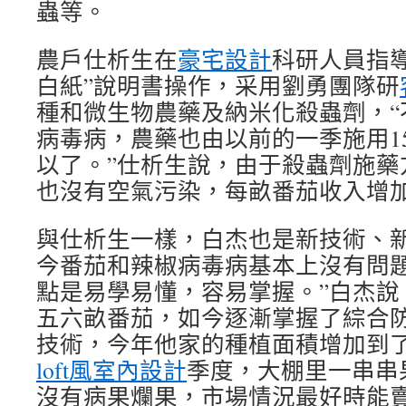
蟲等。
農戶仕析生在
豪宅設計
科研人員指
白紙”說明書操作，采用劉勇團隊研
種和微生物農藥及納米化殺蟲劑，“
病毒病，農藥也由以前的一季施用1
以了。”仕析生說，由于殺蟲劑施藥
也沒有空氣污染，每畝番茄收入增加
與仕析生一樣，白杰也是新技術、新
今番茄和辣椒病毒病基本上沒有問
點是易學易懂，容易掌握。”白杰說
五六畝番茄，如今逐漸掌握了綜合
技術，今年他家的種植面積增加到了
loft風室內設計
季度，大棚里一串串
沒有病果爛果，市場情況最好時能