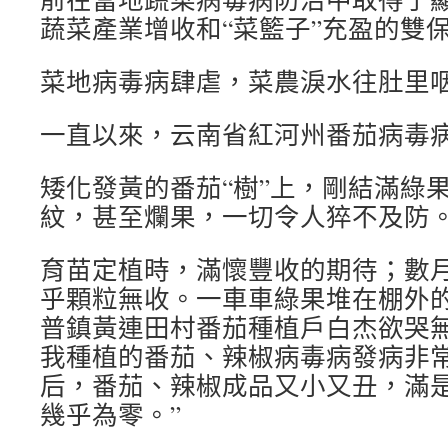
蔬菜產業增收和“菜籃子”充盈的雙
菜地病毒病肆虐，菜農淚水往肚里
一直以來，云南省紅河州番茄病毒
矮化發黃的番茄“樹”上，剛結滿綠
紋，甚至爛果，一切令人猝不及防
育苗定植時，滿懷豐收的期待；數
乎顆粒無收。一車車綠果堆在棚外
普鎮黃連田村番茄種植戶白杰欲哭無淚
我種植的番茄、辣椒病毒病發病非
后，番茄、辣椒成品又小又丑，滿
幾乎為零。”