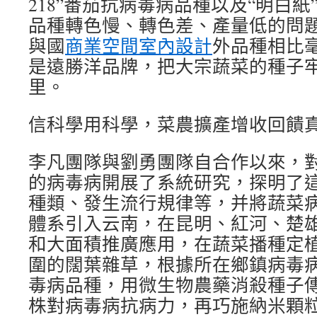
218”番茄抗病毒病品種以及“明白
品種轉色慢、轉色差、產量低的問
與國
商業空間室內設計
外品種相比
是遠勝洋品牌，把大宗蔬菜的種子
里。
信科學用科學，菜農擴產增收回饋
李凡團隊與劉勇團隊自合作以來，
的病毒病開展了系統研究，探明了
種類、發生流行規律等，并將蔬菜
體系引入云南，在昆明、紅河、楚
和大面積推廣應用，在蔬菜播種定
圍的闊葉雜草，根據所在鄉鎮病毒
毒病品種，用微生物農藥消殺種子
株對病毒病抗病力，再巧施納米顆