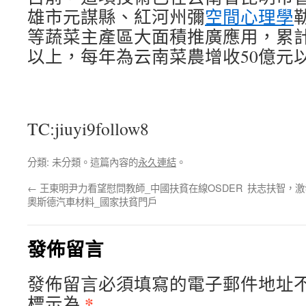
雄市元謀縣、紅河州彌
空間心理學
等蔬菜主產區大面積推廣應用，累計
以上，每年為云南菜農增收50億元
TC:jiuyi9follow8
分類: 未分類。這篇內容的
永久連結
。
←
王東明尹力看望慰問教師_中國扶貧在線OSDER
扶志扶智，激
奧斯德汽車材料_國家扶貧門戶
發佈留言
發佈留言必須填寫的電子郵件地址
*
標示為