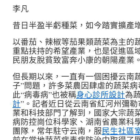
李凡
昔日半盈半虧種菜，如今踏實擴產
以番茄、辣椒等茄果類蔬菜為主的
重點扶持的希望產業，也是促進區
民朋友脫貧致富奔小康的朝陽產業
但長期以來，一直有一個困擾云南蔬
子”問題，許多菜農因肆虐的蔬菜病
此“病毒病”也被稱
身心診所設計
為蔬
計
”。記者近日從云南省紅河州彌勒
業和科技部門了解到，國家大宗蔬
病防控崗位科學家、湖南省農業科
團隊，常年駐守云南，服
民生社區
前在當地蔬菜病毒病防治中取得了