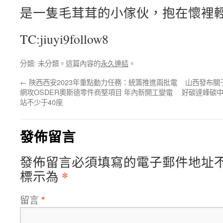
是一隻毛茸茸的小傢伙，抱在懷裡
TC:jiuyi9follow8
分類: 未分類。這篇內容的
永久連結
。
←
陜西西安2023年重點動力任務：統籌推進兩批電
山西發布關
網攻OSDER奧斯德零件商堅項目 年內新開工變電
好碳達峰碳中
站不少于40座
發佈留言
發佈留言必須填寫的電子郵件地址
*
標示為
留言
*