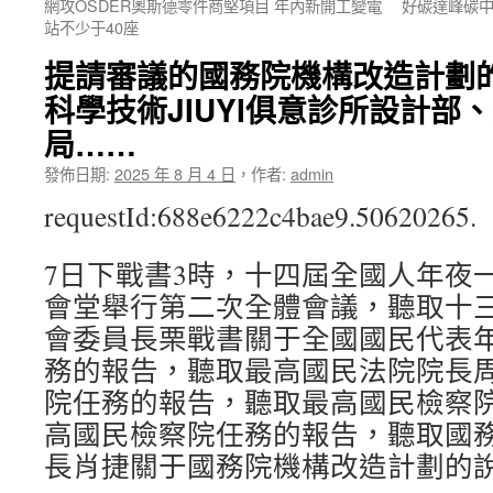
網攻OSDER奧斯德零件商堅項目 年內新開工變電
好碳達峰碳中
站不少于40座
提請審議的國務院機構改造計劃
科學技術JIUYI俱意診所設計部
局……
發佈日期:
2025 年 8 月 4 日
，
作者:
admin
requestId:688e6222c4bae9.50620265.
7日下戰書3時，十四屆全國人年夜
會堂舉行第二次全體會議，聽取十
會委員長栗戰書關于全國國民代表
務的報告，聽取最高國民法院院長
院任務的報告，聽取最高國民檢察
高國民檢察院任務的報告，聽取國
長肖捷關于國務院機構改造計劃的