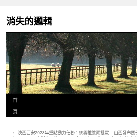
跳
至
消失的邏輯
主
要
內
容
首
頁
←
陜西西安2023年重點動力任務：統籌推進兩批電
山西發布關