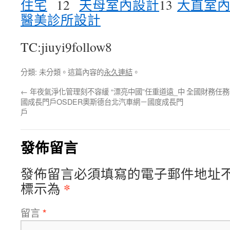
住宅
12
天母室內設計
13
大直室
醫美診所設計
TC:jiuyi9follow8
分類: 未分類。這篇內容的
永久連結
。
←
年夜氣淨化管理刻不容緩 “漂亮中國”任重道遠_中
全國財務任務
國成長門戶OSDER奧斯德台北汽車網－國度成長門
戶
發佈留言
發佈留言必須填寫的電子郵件地址
*
標示為
留言
*