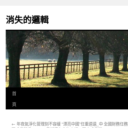
跳
至
消失的邏輯
主
要
內
容
首
頁
←
年夜氣淨化管理刻不容緩 “漂亮中國”任重道遠_中
全國財務任務