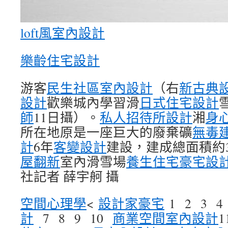
loft風室內設計
樂齡住宅設計
游客
民生社區室內設計
（右
新古典
設計
歡樂城內學習滑
日式住宅設計
師
11日攝）。
私人招待所設計
湘
身
所在地原是一座巨大的廢棄礦
無毒
計
6年
客變設計
建設，建成總面積約
屋翻新
室內滑雪場
養生住宅
豪宅設
社記者 薛宇舸 攝
空間心理學
<
設計家豪宅
1 2 3 4
計
7 8 9 10
商業空間室內設計
1