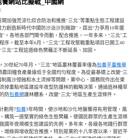
包養網站比擬戰_中國網
n
管召開加強荒涼化綜合防治和推進“三北”等重點生態工程建設
力創造新時代中國防沙治沙別緻跡”，提出“力爭用10年擺
戰”。各地各部門聞令而動，配合推進，一年多來，“三北”工
序。截至本年6月，“三北”工程攻堅戰重點項目已開工40
，“三北”工程這道綠色樊籬正不斷延長、加固。
。20世紀70年月，“三北”地區叢林覆蓋率僅為
包養平臺推舉
公頃農田糧食產量遠低于全國均勻程度。為從最基礎上改變“三
遏制風沙侵蝕和水土流掉等問題，黨中心、國務院作出在東
流掉重點地區建設年夜型防護林的戰略決策，通過造林種草
的防
包養網
護林體系，改變“三北”地區生產生涯條件。
計劃用7
包養
3年時間，使沙地和沙化地盤獲得有用管理，風
，構筑一道堅實的綠色生態樊籬，使國民群眾的生產生涯條
我國年夜規模生態建設的先例。多年來，各級各地踐行群眾
、增綠與增收配合推進。特別是黨的十八年夜以來，習近平