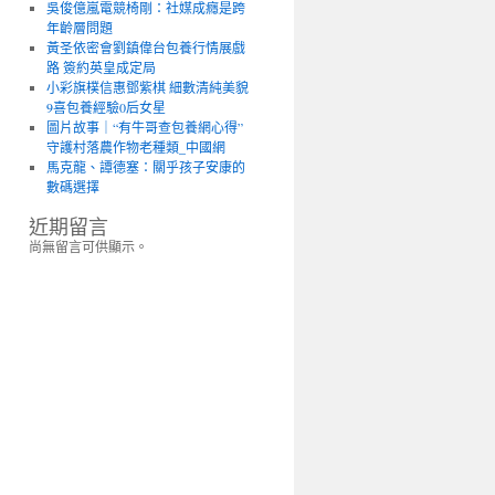
吳俊億嵐電競椅剛：社媒成癮是跨
年齡層問題
黃圣依密會劉鎮偉台包養行情展戲
路 簽約英皇成定局
小彩旗樸信惠鄧紫棋 細數清純美貌
9喜包養經驗0后女星
圖片故事｜“有牛哥查包養網心得”
守護村落農作物老種類_中國網
馬克龍、譚德塞：關乎孩子安康的
數碼選擇
近期留言
尚無留言可供顯示。