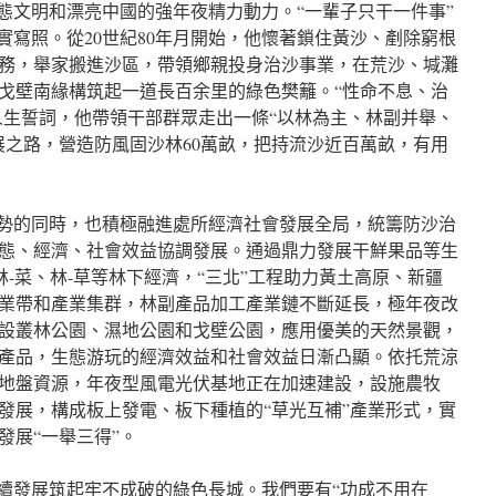
生態文明和漂亮中國的強年夜精力動力。“一輩子只干一件事”
實寫照。從20世紀80年月開始，他懷著鎖住黃沙、剷除窮根
務，舉家搬進沙區，帶領鄉親投身治沙事業，在荒沙、堿灘
戈壁南緣構筑起一道長百余里的綠色樊籬。“性命不息、治
的人生誓詞，他帶領干部群眾走出一條“以林為主、林副并舉、
展之路，營造防風固沙林60萬畝，把持流沙近百萬畝，有用
局勢的同時，也積極融進處所經濟社會發展全局，統籌防沙治
態、經濟、社會效益協調發展。通過鼎力發展干鮮果品等生
林-菜、林-草等林下經濟，“三北”工程助力黃土高原、新疆
業帶和產業集群，林副產品加工產業鏈不斷延長，極年夜改
設叢林公園、濕地公園和戈壁公園，應用優美的天然景觀，
產品，生態游玩的經濟效益和社會效益日漸凸顯。依托荒涼
地盤資源，年夜型風電光伏基地正在加速建設，設施農牧
發展，構成板上發電、板下種植的“草光互補”產業形式，實
發展“一舉三得”。
永續發展筑起牢不成破的綠色長城。我們要有“功成不用在