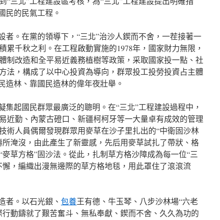
到“三北”工程建設區考核，為“三北”工程建設提出明確指
福國民的民氣工程。
建設者。在黨的領導下，“三北”治沙人鍥而不舍，一茬接著一
積累千秋之利。在工程啟動實施的1978年，國家財力無限，
體制改造和全平易近義務植樹等政策，采取國家投一點、社
方法，構成了以中心投資為導向，群眾投工投勞投資占主體
國民造林、靠國民造林的偉年夜壯舉。
程凝集起國民群眾最廣泛的聰明。在“三北”工程建設過程中，
易近勤、內蒙古磴口、新疆柯柯牙等一大量卓有成效的管理
技術人員偶爾發現群眾用麥草在沙子里扎出的“中衛固沙林
濤所淹沒，由此產生了新靈感，先后用麥草試扎了帶狀、格
“麥草方格”固沙法。從此，扎制草方格沙障成為每一位“三
不懈，編織出漫無邊際的草方格地毯，用此罩住了滾滾流
締造者。以石光銀、
包養
王有德、牛玉琴、八步沙林場“六老
際行動鑄就了艱苦奮斗、無私奉獻、鍥而不舍、久久為功的