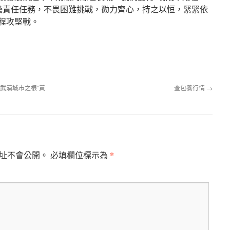
擔責任任務，不畏困難挑戰，勠力齊心，持之以恒，緊緊依
工程攻堅戰。
武漢城市之根”黃
查包養行情
→
*
址不會公開。
必填欄位標示為