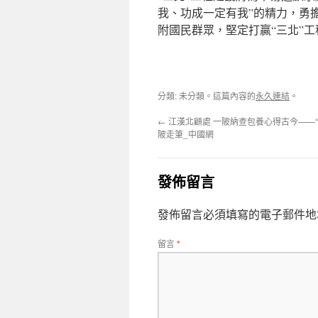
我、功成一定有我”的精力，勇
附國民群眾，堅定打贏“三北”
分類: 未分類。這篇內容的
永久連結
。
←
江漢北顧處 一陂納查包養心得古今——“
陂走筆_中國網
發佈留言
發佈留言必須填寫的電子郵件地
留言
*