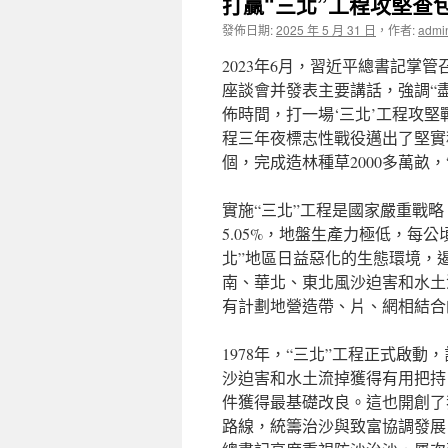
打贏“三北”工程攻堅查
發佈日期:
2025 年 5 月 31 日
，
作者:
admi
2023年6月，習近平總書記掌
座談會并發表主要講話，強調“盡
佈時間，打一場‘三北’工程攻堅
程三年夜標志性戰役邁出了堅實程
個，完成造林種草2000多萬畝
實施“三北”工程是國家嚴重戰略
5.05%，地盤生產力極低，每
北”地區日益惡化的生態環境，
南、華北、東北風沙迫害和水土
有計劃地營造帶、片、網相結合
1978年，“三北”工程正式啟動，
沙迫害和水土流掉獲得有用把持
件獲得最基礎改良。這也開創了
路線，統籌治沙與致富協調發展