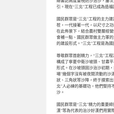
總書記高度重視防沙治沙，屢次
引。現在“三北”工程已成為造
國民群眾是“三北”工程的主力
茬，一代接著一代，以尺寸之功
在此佈景下，結合農村雙層經營
會補一點、國民群眾做主力軍的
的建設形式。“三北”工程是為
尊敬群眾首創精力，“三北”工
構成了寧夏中衛沙坡頭、甘肅平
形式。在沙坡頭固沙治沙初期，
場”幾個字沒有被夜間流動的沙
狀、三角狀等沙障，終于摸索出
北”人必練的基礎功，他們堅持
沙。
國民群眾是“三北”精力的重要
漢”等為代表的治沙好漢們用實