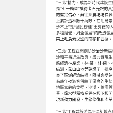
“三北”精力，成為新時代建設
是“七一勛章”獲得者石光銀的真
的堅定信心，辭往鄉農場場長職
上累計造林數十萬畝，在毛烏素
沙不止”是“國民榜樣”王有德
多種經營、周全發展”的改造發
禁止毛烏素戈壁的南移和西擴。
“三北”工程在開創防沙治沙新
沙和平易近生改良，盡力實現生
態經濟林產業，林-藥、林-菌、
綠洲、燕山山地等建設了一批產
良了區域經濟結構。隨機應變建
為廣年夜游客供給了優良的生態
地區富餘的戈壁、沙漠、荒灘等
業、節水型種植業等在板下板間
現新動力開發、生態修復和產業
“三北”工程建設將為平易近族