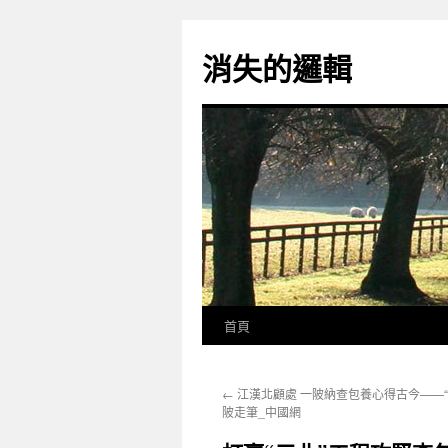
跳
至
消失的邏輯
主
要
內
容
首頁
←
江漢北顧處 一陂納查包養心得古今——“
陂走筆_中國網