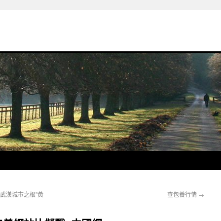
武漢城市之根”黃
查包養行情
→