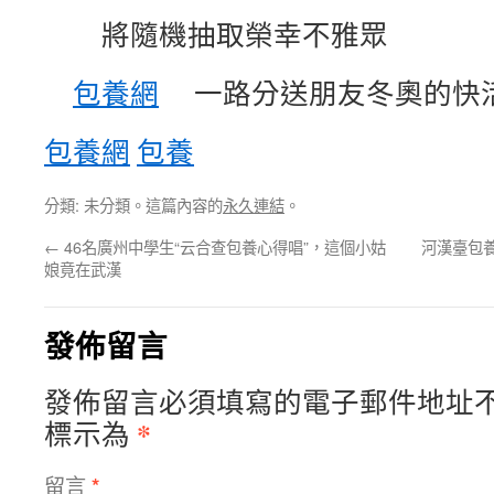
將隨機抽取榮幸不雅眾
包養網
一路分送朋友冬奧的快
包養網
包養
分類: 未分類。這篇內容的
永久連結
。
←
46名廣州中學生“云合查包養心得唱”，這個小姑
河漢臺包
娘竟在武漢
發佈留言
發佈留言必須填寫的電子郵件地址
*
標示為
留言
*