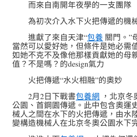
而來自南開年夜學的一支團隊
為初次介入水下火把傳遞的機
進獻了來自天津“
包養
關門。”
當然可以愛好她，但條件是她必需
如她不克不及像他那樣貢獻她的母
值？不是嗎？的design氣力
火把傳遞“水火相融”的奧妙
2月2日下戰書
包養網
，北京冬
公園、首鋼園傳遞。此中包含奧運
械人之間在水下的火把傳遞，由水
變構造機械人在北京冬奧公園水下