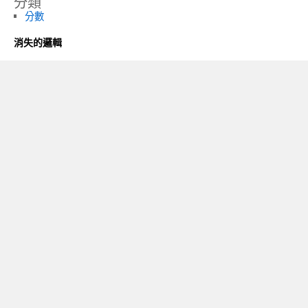
分類
分數
消失的邏輯