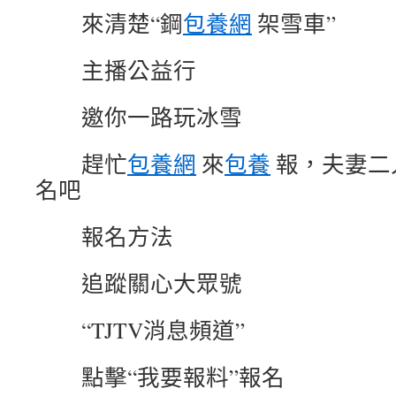
來清楚“鋼
包養網
架雪車”
主播公益行
邀你一路玩冰雪
趕忙
包養網
來
包養
報，夫妻二
名吧
報名方法
追蹤關心大眾號
“TJTV消息頻道”
點擊“我要報料”報名