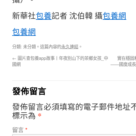
新華社
包養
記者 沈伯韓 攝
包養網
包養網
分類: 未分類。這篇內容的
永久連結
。
←
圖片查包養app故事丨年夜別山下的茶鄉女孩_中
實在穩固
國網
——國度成長
發佈留言
發佈留言必須填寫的電子郵件地址
*
標示為
留言
*