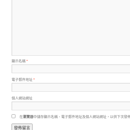
顯示名稱
*
電子郵件地址
*
個人網站網址
在
瀏覽器
中儲存顯示名稱、電子郵件地址及個人網站網址，以供下次發