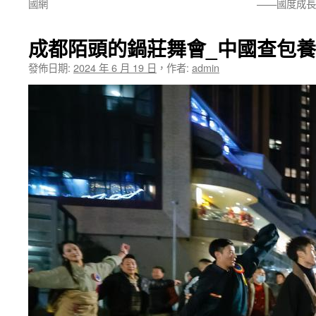
國網
——國度成長
成都陌頭的鍋莊舞會_中國查包
發佈日期:
2024 年 6 月 19 日
，
作者:
admin