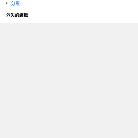
分數
消失的邏輯