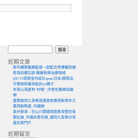
搜尋
近期文章
新中續簽醫療監管一起配合秀傳醫院健
檢項目備忘錄 擴展新興治療領域
jJIUYI俱意室內設計apan(日本)開發出
可預測卵巢效能的AI模子
年夜山深處有“村咖”_中查包養網站國
網
產教融到九宮格見證會助推西躲青年立
異西躲陶瓷_中國網
泉州安溪：在山川間譜就脫貧攻堅的長
歌壯曲_中國扶貧在線_國到九宮格分享
度扶貧門戶
近期留言