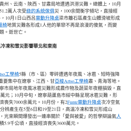
、貴州、云南、陜西、甘肅局地遭遇洪澇災難。總體上，10月
1.2萬人次受
綠的系統傢俱
災，100余間衡宇傾圮，直接經
外，10月1日山西呂
電動升降桌
梁市離石區產生山體滑坡形成
競椅
地質災難各形成1人他的單戀不再是浪漫的傻氣，而變
題。逝世亡。
溫冷凍和雪災影響華北和東南
tso工學椅
5縣（市、區）零碎遭遇年夜風、冰雹、短時強降
重要集中在遼寧、江西、甘
亞梭Artso工學椅
肅、青海等地。
西寧市局地年夜風冰雹災難形成農作物及蔬菜年夜棚損毀，直
余萬元；10月中旬，遼寧葫蘆島市綏中縣呈現冰雹災難，形
喪失7000余萬元。10月份，有2
Funte電動升降桌
次冷空氣
分辨產生在5至6日和19至21日，高溫冷凍和雪災形成山
，光束瞬間爆發出一連串關於「愛與被愛」的哲學辯論氣
人
5.9千公頃，直接經濟喪失3600萬元。