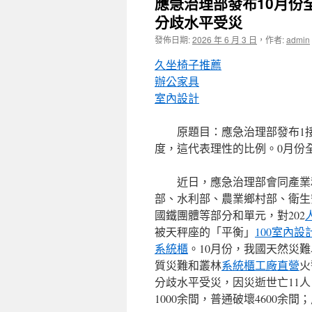
應急治理部發布10月份全
分歧水平受災
發佈日期:
2026 年 6 月 3 日
，
作者:
admin
久坐椅子推薦
辦公家具
室內設計
原題目：應急治理部發布1
度，這代表理性的比例。0月份全國
近日，應急治理部會同產業
部、水利部、農業鄉村部、衛生
國鐵團體等部分和單元，對202
被天秤座的「平衡」
100室內設
系統櫃
。10月份，我國天然災
質災難和叢林
系統櫃工廠直營
火
分歧水平受災，因災逝世亡11人
1000余間，普通破壞4600余間