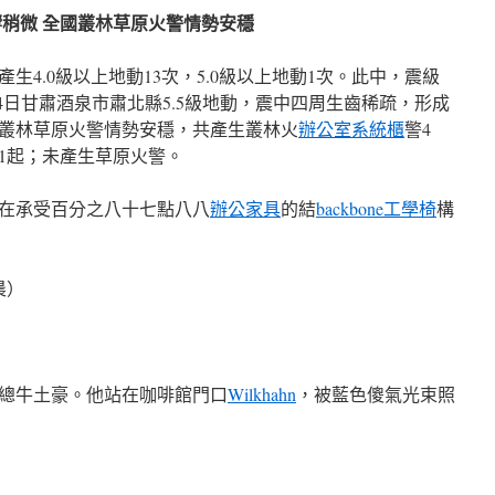
響稍微 全國叢林草原火警情勢安穩
生4.0級以上地動13次，5.0級以上地動1次。此中，震級
24日甘肅酒泉市肅北縣5.5級地動，震中四周生齒稀疏，形成
國叢林草原火警情勢安穩，共產生叢林火
辦公室系統櫃
警4
南1起；未產生草原火警。
在承受百分之八十七點八八
辦公家具
的結
backbone工學椅
構
晨）
總牛土豪。他站在咖啡館門口
Wilkhahn
，被藍色傻氣光束照