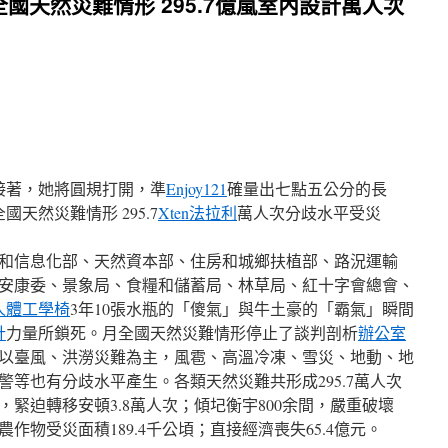
國天然災難情形 295.7億嵐室內設計萬人次
接著，她將圓規打開，準
Enjoy121
確量出七點五公分的長
天然災難情形 295.7
Xten法拉利
萬人次分歧水平受災
和信息化部、天然資本部、住房和城鄉扶植部、路況運輸
安康委、景象局、食糧和儲蓄局、林草局、紅十字會總會、
人體工學椅
3年10張水瓶的「傻氣」與牛土豪的「霸氣」瞬間
計
力量所鎖死。月全國天然災難情形停止了談判剖析
辦公室
難以臺風、洪澇災難為主，風雹、高溫冷凍、雪災、地動、地
警等也有分歧水平產生。各類天然災難共形成295.7萬人次
，緊迫轉移安頓3.8萬人次；傾圮衡宇800余間，嚴重破壞
；農作物受災面積189.4千公頃；直接經濟喪失65.4億元。