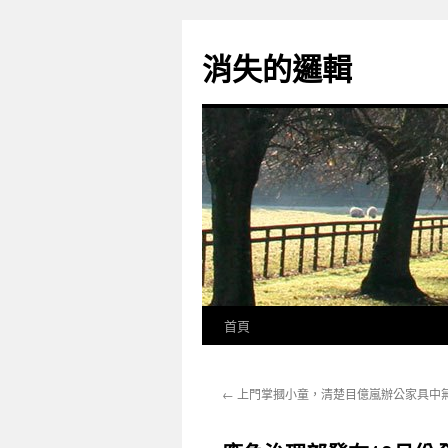
跳
至
消失的邏輯
主
要
內
容
首頁
←
上門掌摑小童，清楚目億嵐辦公家具中