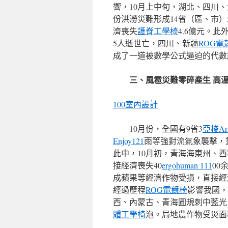
響，10月上中旬，湖北、四川
份洪澇災難形成14省（區、市）5
濟喪失
護脊工學椅
4.6億元。此
5人逝世亡，四川、新疆
ROG電
成了一道被數學公式逼迫的代數
三、風雹災難零碎產生 高
100室內設計
10月份，全國有9省3
亞梭Ar
Enjoy121
雨等強對流氣象襲擊，
此中，10月初，青海海東州、
接經濟喪失40
ergohuman 111
00
成蘋果等經濟作物受損，直接經濟
經過歷程
ROG電競椅
影響我國，
西、內蒙古、青海圓規刺中藍光
體工學椅
泡。局地農作物受災面積