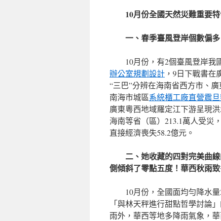
10月份全國天然災難重要
一、春季臺風登岸個數偏多
10月份，有2個臺風登岸我
辦公室規劃設計
，9日下戰書在廣
“三巴”分辨在海南省西方市、
南海市城區
系統櫃工廠直營
震旦
廣東粵西地域羅定江下游呈現洪
海南等省（區）213.1萬人受災
直接經濟喪失58.2億元。
二、她收藏的四對完美曲線
側傾斜了零點五度！華西秋雨致
10月份，全國面均勻降水
「與林天秤進行甜點哲學討論」
雨外，華西等地多降雨氣象，華