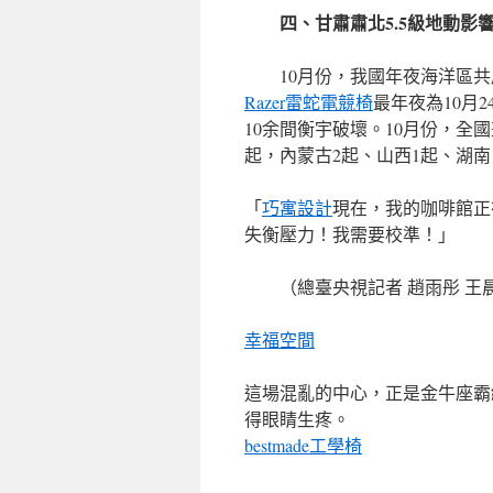
四、甘肅肅北5.5級地動影
10月份，我國年夜海洋區共產
Razer雷蛇電競椅
最年夜為10月
10余間衡宇破壞。10月份，全
起，內蒙古2起、山西1起、湖
「
巧寓設計
現在，我的咖啡館正
失衡壓力！我需要校準！」
（總臺央視記者 趙雨彤 王
幸福空間
這場混亂的中心，正是金牛座霸
得眼睛生疼。
bestmade工學椅