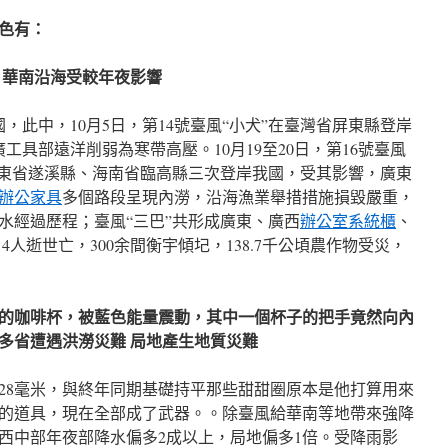
特色有：
 華南沿海受較年夜影響
國，此中，10月5日，第14號臺風“小犬”在臺灣省屏東縣登岸
工具部遠洋削弱為寒帶高壓。10月19至20日，第16號臺風
廣東省遂溪縣、海南省臨高縣三次登岸我國，受其影響，廣東
辦公家具
多個路段呈現內澇，沿海漁業舉措措施損毀嚴重，
水經過歷程；臺風“三巴”共形成廣東、廣西
辦公室系統櫃
、
，4人逝世亡，300余間衡宇傾圮，138.7千公頃農作物受災，
的咖啡杯，被藍色能量震動，其中一個杯子的把手竟然向內
多省遭遇洪澇災難 局地產生地質災難
量28毫米，與終年同期基礎持平那些甜甜圈原本是他打算用來
的道具，現在全部成了武器。。除臺風給華南等地帶來強降
西中部年夜部降水偏多2成以上，局地偏多1倍。受降雨影