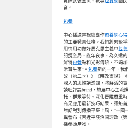
實際武裝全黨、教導
包養網
國民
音。
包養
中心播送電視總臺作
包養網心得
的主要職責任務。我們將緊緊掌
用情用功做好馬克思主義中
包養
記攬全局、謀年夜事、為久遠的
鮮特
包養
點和光彩傳統，不竭加
常蒼生家”。
包養
新的一年，我
故（第二季）》《時政畫說》《
深入的思惟講透闢，將鮮活的實
談吐評論brand，施展中心主
托、群眾等待。深化晉陞嚴重時政
充足應用最新技巧結果，讓魁首
說話對別傳播平臺上風，“一國
異發布《習近平談治國理政（第
播拳頭產物。