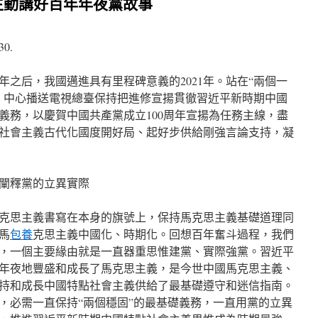
生動講好百年年夜黨故事
30.
0年之后，我國邁進具有里程碑意義的2021年。站在“兩個一
，中心播送電視總臺保持把進修宣揚貫徹習近平新時期中國
義務，以慶賀中國共產黨成立100周年宣揚為任務主線，盡
社會主義古代化國度開好局、起好步供給剛強言論支持，凝
闡釋黨的立異實際
克思主義書寫在本身的旗號上，保持馬克思主義基礎道理同
馬
包養
克思主義中國化、時期化。回想百年奮斗過程，我們
，一個主要緣由就是一直器重思惟建黨、實際強黨。習近平
年夜地豐盛和成長了馬克思主義，是今世中國馬克思主義、
保持和成長中國特點社會主義供給了最基礎遵守和迷信指南。
，必需一直保持“兩個穩固”的最基礎義務，一直用黨的立異