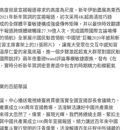
高度就是宣揚報道尋求的高度為尺度，新年伊始盡展高東西
021年新年賀詞的宣揚報道，初次采用4K超高清技巧錄
成的全媒體平臺敏捷構成強盛傳佈矩陣，并以最快時效翻譯
干報道跨媒體總觸達27.39億人次，完成國際國際言論場傳
領航》全景展示國民魁首領航“中國號”巨輪2020年披荊斬
《習主席書架上的21張照片》，讓寬大受眾在交互中感知習
溫厚仁愛的家風底蘊，進一個步驟激起起寬大群眾對國民魁
際銳評》兩年夜重磅brand評論專欄敏捷跟進，發布《在
，實時分析新年賀詞密意寄語中包含的時期精力和模範氣
黨的百韶華誕
韶華誕。中心播送電視總臺將貫徹落實全國宣揚部長會議精力，
產黨成立100周年宣揚教導，活潑鮮活講好中國共產黨故
來得太忽然了。偉業、展現光輝。我們將繚繞主題、緊扣主
賀中國共產黨成立100周年宣揚報道。傾力講述百年來中國
竭奮斗實行發明的汗青偉業，活潑解讀百年征程中所儲藏的