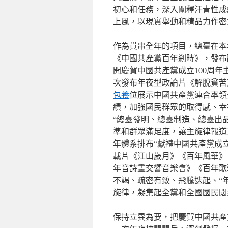
初心和任務，深入闡釋汗青性成
上風，以現實舉動和精品力作密
作為貫串全年的項目，總臺在本
《中國共產黨百年剎時》，發布
開慶賀中國共產黨成立100周
次發布年夜型政論片《解脫貧苦
包養
位展示中國共產黨連合率領
績，加強國民群眾的取得感、幸
“總臺發明、總臺制造、總臺出品
準和群眾滿足度，讓主旋律報道
年體系排布“獻禮中國共產黨成立
載片《江山歲月》《百年風華》
年音詩畫交響音樂會》《百年歌
不竭、疏密有致、飛騰迭起、“
旋律，凝集起全黨和全國國民闊
保持立異為要，把慶賀中國共產