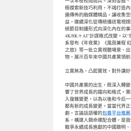
一次年夜校閱閱兵。深刻發掘、
極摸索新技巧利用，不竭打造內
遍傳佈的融媒體精品，讓收集空
益，連續深化從傳統播送電視媒
統節目制播形式向深化內在的事
4K/8K＋AI”計謀格式改變
系發布《年夜黨》《風雨兼程 
之旅》等一批立異視聽場景、出
物，展示百年來中國共產黨領航
立異無為、凸起實效，對外講好
中國共產黨的出生，既深入轉變
響了世界成長的趨向和格式。黨
入復雜變更，以為以後和今后一
都有新的成長變更。當當代界正
劇，言論話語權的
包養平台推薦
系，構建人類命運配合體，是我
戰爭永續成長進獻的中國聰明、