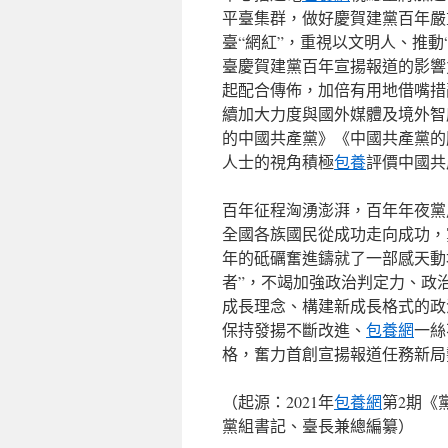
平臺集群，做好慶賀建黨百年嚴
臺“網紅”，重視以文明人、推動
臺慶賀建黨百年宣揚報道的影響
起配合傳佈，加倍有用地借嘴措
續加大力度與國外媒體及境外智
的中國共產黨》《中國共產黨的勝利p
人士的視角積極
包養
評價中國共
百年征程洶湧澎湃，百年年夜黨
全國各族國民從成功走向成功，
年的砥礪奮進鑄就了一部感天動
者”，不竭加強政治判定力、政
成長理念、構建新成長格式的政
保持發揚不斷改進、
包養網
一絲
格，奮力首創宣揚報道任務新局
（起源：2021年
包養網
第2期《
黨組書記、臺長兼總編纂）