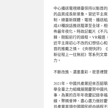
中心播送電視總臺保持以魁首的
的品質成長新景象。習近平主席2
制，總臺新媒體、電視、播送組
成43種說話推送籠罩至全球，相
佈最年夜化。時政記載片《不凡的
棘、剛毅前行的過程。VR報道
近平主席初心不改的幻想信心和
首的推戴之情。《央視快評》《國
新征程上一往無前》等系列文章
力。
不斷改進、濃墨重彩，密意禮贊
2021年，中國共產黨迎來百
舉全臺之力組織展開慶賀中國共
事，為黨的百年年夜慶記錄幸福
線，聚精會神、盡心盡力做好慶
共產黨率領中國國民經由過程不