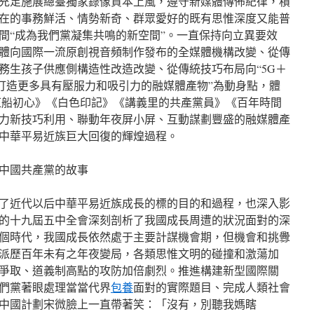
充足施展總臺獨家錄像資本上風，遵守新媒體傳佈紀律，積
在的事務鮮活、情勢新奇、群眾愛好的既有思惟深度又能普
間“成為我們黨凝集共鳴的新空間”。一直保持向立異要效
體向國際一流原創視音頻制作發布的全媒體機構改變、從傳
務生孩子供應側構造性改造改變、從傳統技巧布局向“5G＋
。以“打造更多具有壓服力和吸引力的融媒體產物”為動身點，體
紅船初心》《白色印記》《講義里的共產黨員》《百年時間
力新技巧利用、聯動年夜屏小屏、互動謀劃豐盛的融媒體產
中華平易近族巨大回復的輝煌過程。
中國共產黨的故事
了近代以后中華平易近族成長的標的目的和過程，也深入影
的十九屆五中全會深刻剖析了我國成長周遭的狀況面對的深
個時代，我國成長依然處于主要計謀機會期，但機會和挑釁
派歷百年未有之年夜變局，各類思惟文明的碰撞和激蕩加
爭取、道義制高點的攻防加倍劇烈。推進構建新型國際關
們黨著眼處理當當代界
包養
面對的實際題目、完成人類社會
中國計劃宋微臉上一直帶著笑：「沒有，別聽我媽瞎