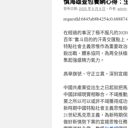
慎海雄查包養網心得：
發佈日期:
2025 年 6 月 9 日
，
作者:
admin
requestId:6845ab8b4254c0.688874
在經過的事況了極不服凡的202
百年”奮斗目的的汗青交匯點上
特點社會主義思惟作為重要政治
銳出戰、體系協同，為周全扶植
集起強盛精力氣力。
高舉旗號、守正立異，深刻宣揚
中國共產黨從出生之日起就把馬
中國詳細現實相聯合，不竭推動
黨之所以可以或許不竭獲得成功
新時期中國特點社會主義思惟極
21世紀馬克思主義，為新時期
做好新情勢下黨的宣揚思惟任務