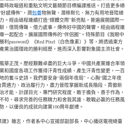
重時政報道和重點文明文藝類節目標編譯推送。打造更多總
“好感傳佈”，潤
包養
物無聲、潛移默化、無力有用地晉陞總
力。經由過程連續打造“媒體交際”新亮點，普遍展開國際一
辭、借筒傳聲、借力處事，傳佈好中國的聲響。經由過程連
庫一起配合，擴展國際傳佈的“伴侶圈”。特殊節目《我眼中
assword》《Red Pixel（白色像素）》等，將透過東方
產黨治國理政的勝利經歷，進而深入影響對象國主流社會。
風華正茂。歷經艱難卓盡的巨大斗爭，中國共產黨連合率領
黨和國度各項工作獲得汗青性成績、產生汗青性變更，一百
地的奮斗史詩。我們要安身“兩個年夜局”，心胸“國之年夜
治貫通力、政治履行力，盡力晉陞掌握新成長階段、貫徹新
治才能、計謀目光、專門研究程度，敢于擔負、善于作為，
不茍、尋求完善的任務精力和舍我其誰、敢戰必贏的任務風
勢，以優良的成就向建黨100周年獻禮。
黨建》雜志，作者系中心宣揚部副部長，中心播送電視總臺