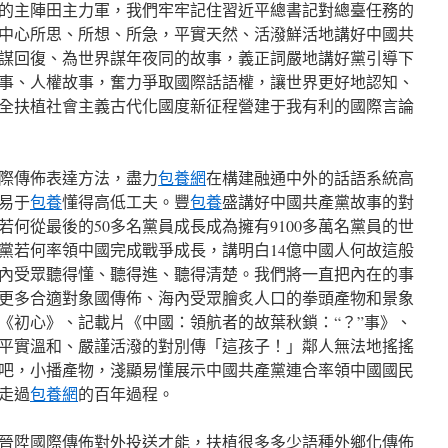
的主陣田主力軍，我們牢牢記住習近平總書記對總臺任務的
中心所思、所想、所急，平實天然、活潑鮮活地講好中國共
謀回復、為世界謀年夜同的故事，義正詞嚴地講好黨引導下
事、人權故事，奮力爭取國際話語權，讓世界更好地認知、
全扶植社會主義古代化國度新征程營建于我有利的國際言論
際傳佈表達方法，盡力
包養網
在構建融通中外的話語系統高
易于
包養
懂得高低工夫。豐
包養
盛講好中國共產黨故事的對
何從最後的50多名黨員成長成為擁有9100多萬名黨員的世
黨若何率領中國完成戰爭成長，講明白14億中國人何故這般
內受眾聽得懂、聽得進、聽得清楚。我們將一直把內在的事
更多合適對象國傳佈、海內受眾膾炙人口的拳頭產物和景象
《初心》、記載片《中國：領航者的故葉秋鎖：“？”事》、
平實溫和、嚴謹活潑的對別傳「這孩子！」鄰人無法地搖搖
吧，小播產物，淺顯易懂展示中國共產黨連合率領中國國民
走過
包養網
的百年過程。
晉陞國際傳佈對外投送才能，扶植很多多少語種外鄉化傳佈