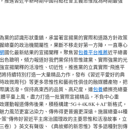
，推進習近平新時期中國特點社會主義思惟成為時期最強
為黨的認識形狀重鎮，承當著宣揚黨的實際和道路方針政策
握總臺的政治機關屬性，果斷不移走好第一方陣，一直專心
網
國化最新結果的宣揚闡釋。聚焦習
包養平台推薦
近平總書
出色聰明，傾力報道好我們黨保持思惟建黨、實際強黨的光
強宣揚闡釋的活潑性、切近性，推進黨的立異實際“飛進平
們將持續特別打造一大量精品力作，發布《習近平愛好的典
時政微周刊》等更多思惟性和藝術性俱佳的融媒體產物，把
際講活潑。保持高東西的品質、高尺度，連
包養
續擦亮總臺
流媒體平臺上風，盡力打造一批實際宣揚精品，不負中心重
運動報道傳佈後果，積極構建“5G＋4K/8K＋AI”新格式，
魅力風范更富沾染力、傳佈得更普遍更深遠。施展總臺44種
一策”傳佈好習近平主席治國理政的主要思惟和活潑故事，立
三卷）》英文有聲版、《典故鄉的新思惟》等多語種對別傳