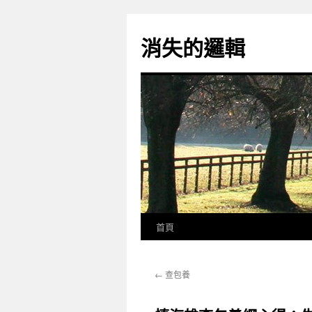
跳
至
消失的邏輯
主
要
內
容
首頁
←
查包養