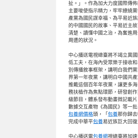
扯。」。作為加大力度國際傳佈
主要唆使指示精力，牢牢繚繞黨
產黨為國民謀幸福、為平易近族
的中國國民的故事、平易近主故
清楚、讀懂中國之治，為奮進周
周遭的狀況。
中心播送電視總臺將不竭立異國
低工夫，在海內受眾樂于接收和
別傳播敘事框架，講明白我們黨若
界第一年夜黨，講明白中國共產
推戴這個百年年夜黨，讓更多海
務扶植作為焦點環節，研發創作
級節目，體系發布動畫微記載片
數據交互產物《為國民》等一批
包養網價格
頭，「
包養
那你歸去
完成中華平
包養
易近族巨大回復
中心播送電
包養網
視總臺將加速