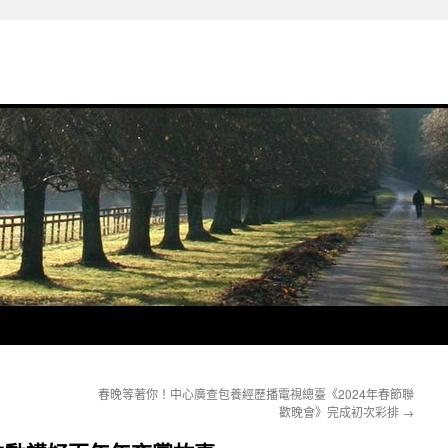
春晚等著你！中心廣查包養經歷播電視總臺《2024年春節聯
歡晚會》完成初次彩排
→