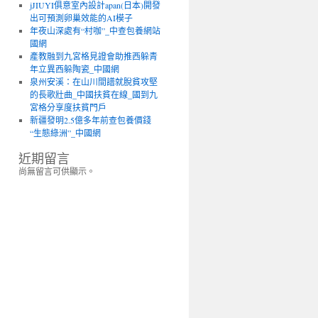
jJIUYI俱意室內設計apan(日本)開發
出可預測卵巢效能的AI模子
年夜山深處有“村咖”_中查包養網站
國網
產教融到九宮格見證會助推西躲青
年立異西躲陶瓷_中國網
泉州安溪：在山川間譜就脫貧攻堅
的長歌壯曲_中國扶貧在線_國到九
宮格分享度扶貧門戶
新疆發明2.5億多年前查包養價錢
“生態綠洲”_中國網
近期留言
尚無留言可供顯示。