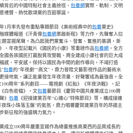
績背后的中國特點社會主義途徑、
包養網
實際、軌制、文明
意禮贊、熱忱歌頌黨的百韶華誕。
年1月率先發布重點專題節目《美術經典中的
包養
黨史》
融媒體報道《汗青偉
包養網
業啟新程》等力作，先聲奪人拉
年主題宣揚尾聲。為凸起我們黨奮斗、發奮、奮進的基調，漸
》、年夜型記載片《國民的小康》等重磅作品
包養網
，全方
全國各族國民打贏脫貧攻堅戰、周全建成小康社會的巨大成
福感、平安感。保持以國民為中間的創作導向，不竭打造
”
包養
的“年夜劇”“高文”，鼎力晉陞文藝影視作品的藝術水
更接地氣，讓正能量發生年夜流量、好聲響成為最強音。全
100周年”系列劇目——電視劇《紅船》《年夜決戰》，記
《白色密檔》，文
包養
藝節目《慶賀中國共產黨成立100周
聲》
包養
《迎接建黨百年“心連心”特殊節目》等，構成接連
年夜珠小珠落玉盤”的氣氛，鼎力唱響慶賀建黨百年的昂揚主
步新征程的強盛精力氣力。
黨成立100周年嚴重宣揚作為總臺推進高東西的品質成長的