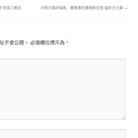
 完成三連冠
河南日報評論員：奮進專包養網新征程 當好主力軍
→
*
址不會公開。
必填欄位標示為