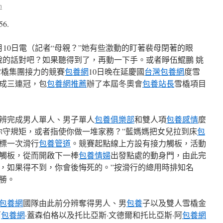
n
56.
月10日電（記者“母親？”她有些激動的盯著裴母閉著的眼
說的話對吧？如果聽得到了，再動一下手。或者睜伍鯤鵬 姚
雪橇集團接力的競賽
包養網
10日晚在延慶國
台灣包養網
度雪
成三連冠，包
包養網推薦
辦了本屆冬奧會
包養站長
雪橇項目
辨完成男人單人、男子單人
包養俱樂部
和雙人項
包養感情
麼
你守規矩，或者指使你做一堆家務？”藍媽媽把女兒拉到床
包
標一次滑行
包養管道
。競賽起點線上方設有接力觸板，活動
觸板，從而開啟下一棒
包養情婦
出發點處的動身門，由此完
，如果得不到，你會後悔死的。”按滑行的總用時排知名
勝。
包養網
國隊由此前分辨奪得男人、男
包養
子以及雙人雪橇金
莉
包養網
·蓋森伯格以及托比亞斯·文德爾和托比亞斯·阿
包養網