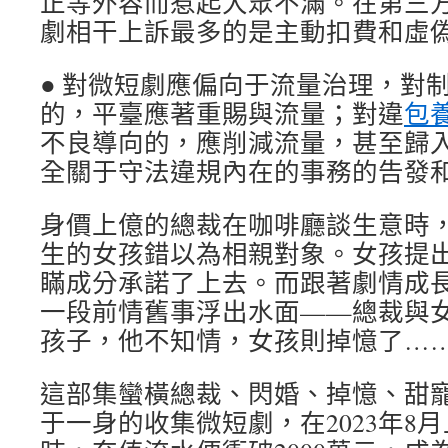
正等外容而惹起大眾不滿。在第三
劇相干上訴最多的是主動扣費和虛
● 對微短劇應偏向于流量治理，對
的，平臺應著重賜與流量；對違
包
不良導向的，應削減流量，甚至歸入
全關于守法違規內在的事務的告發
身價上億的總裁在咖啡廳談生意時
生的女孩錯以為相親對象。女孩提
瞞成分承諾了上去。而跟著劇情成
一段前情舊事浮出水面——總裁與女
孩子，他不知情，女孩則掉憶了…
這部集蠻橫總裁、閃婚、掉憶、甜
于一身的收集微短劇，在2023年8月