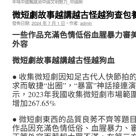
年味中感觸感染中國文明魅力_中國網
微短劇故事越講越古怪越狗查包
發佈日期:
2024 年 7 月 1 日
，
作者:
admin
一些作品充滿色情低俗血腥暴力審
外容
微短劇故事越講越古怪越狗血
● 收集微短劇因知足古代人快節拍
求而敏捷“出圈”，“暴富”神話接連
示，2023年我國收集微短劇市場範圍
增加267.65%
● 微短劇東西的品質良莠不齊等題
作品因充滿色情低俗、血腥暴力、