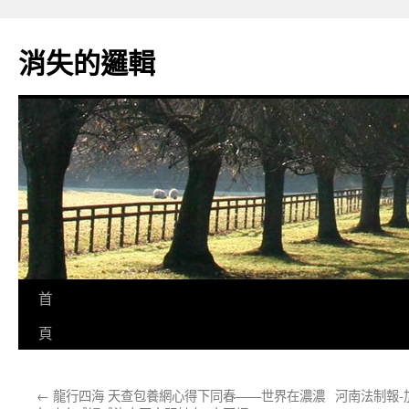
跳
至
消失的邏輯
主
要
內
容
首
頁
←
龍行四海 天查包養網心得下同春——世界在濃濃
河南法制報