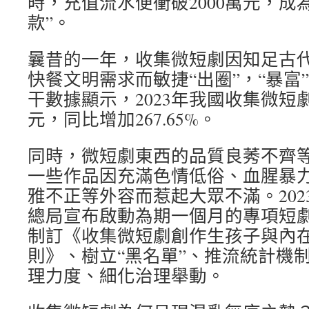
時，充值流水便衝破2000萬元，成
款”。
曩昔的一年，收集微短劇因知足古
快餐文明需求而敏捷“出圈”，“暴富
干數據顯示，2023年我國收集微短劇
元，同比增加267.65%。
同時，微短劇東西的品質良莠不齊
一些作品因充滿色情低俗、血腥暴
雅不正等外容而惹起大眾不滿。2023
總局宣布啟動為期一個月的專項短
制訂《收集微短劇創作生孩子與內
則》、樹立“黑名單”、推流統計機
理力度、細化治理舉動。