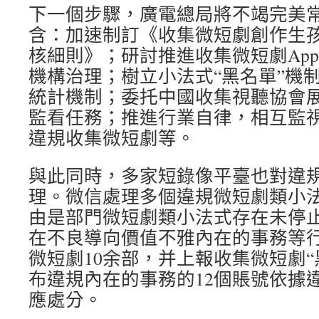
下一個步驟，廣電總局將不竭完美
含：加速制訂《收集微短劇創作生
核細則》；研討推進收集微短劇App
機構治理；樹立小法式“黑名單”機
統計機制；委托中國收集視聽協會
監看任務；推進行業自律，相互監
違規收集微短劇等。
與此同時，多家短錄像平臺也對違
理。微信處理多個違規微短劇類小
由是部門微短劇類小法式存在未停
在不良導向價值不雅內在的事務等
微短劇10余部，并上報收集微短劇“
布違規內在的事務的12個賬號依據
應處分。