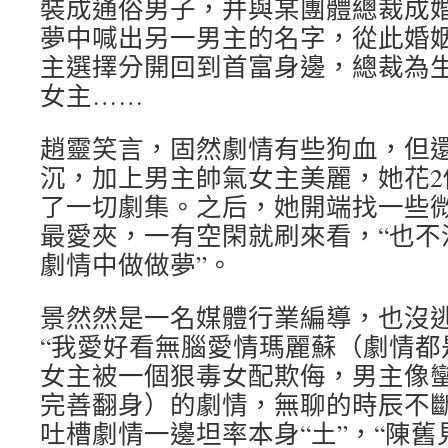
裝成通俗男子，并與某團體總裁成
夢中喊出另一男主的名字，從此婚
主選擇分開回到首富身邊，總裁為
女主……
趙靈笑言，固然劇情有些狗血，但
沉，加上男主帥氣女主美麗，她花2
了一切劇集。之后，她開端找一些
最愛夾，一有空閑就刷來看，“也不
劇情中做做夢”。
景然然是一名媒體行業編導，也沒
“我愛好看無腦愛情瑪麗蘇（劇情都
女主被一個狠毒女配欺侮，男主像
完善翻身）的劇情，無聊的時辰不斷
吐槽劇情一邊坦率本身“土”，“陳