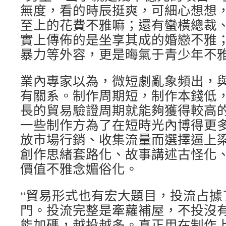
無度，看的時辰挺爽，可細心想想
至上的花費不雅嘛；還有蠻橫總裁
實上傳佈的是坐享其成的婚戀不雅
暴力等外容，更是晦氣于青少年不雅
業內專家以為，微短劇亂象頻出，
有關系。制作周期短，制作本錢低
長的貿易驗證周期就能夠獲得較高
一些制作方為了在短時光內博得更
放市場行銷、收集流量而選擇逼上
創作思緒套路化、故事講述古怪化
價值不雅念媚俗化。
“貿易形式也有宏大題目，投流占據
門。投流完整是牽蘿補屋，不投沒
能加碼，越投越多。真正用在制作