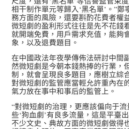
尺度，還有‘黑名單’等信譽監管束
相干制作單元等歸入‘黑名單’。”
務方面的風險，還要斟酌花費者權
微短劇的盈利形式往往是先不花錢
就開端免費，用戶需求充值，能夠
象，以及退費題目。
在中國政法年夜學傳佈法研討中間
然微短劇是今朝本錢熱捧的行業，
制，就會呈現良多題目，應樹立綜
對微短劇的監管應當輕允許重內在
氣力放在事中和事后的監管上。
“對微短劇的治理，更應該偏向于流
些‘狗血劇’有良多流量，這是平臺
不少文史、典故方面的微短劇做得