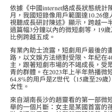
依據《中國internet絡成長狀態統計
月，我國短錄像用戶範圍達10.26億
視聽成長研討陳述》顯示，跨越一
過篇幅3分鐘以內的微短劇等，19
比例跨越五成。
有業內助士流露，短劇用戶最後的
路，以文娛方法絕對受限、年紀在4
主，跟著短劇市場的不竭成長，受
青的群體。在2023年上半年熱播微
64.8%的用戶是Z世代（15歲至29歲
女性。
來自湖南長沙的趙靈看的第一部微
舉的一個片斷：女主是某國首富的