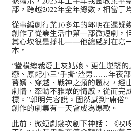
據顯示，2023年上半年我國收集平臺
部，跨越2022年全年總數，相當于均
從事編劇行業10多年的郭明在遲疑
創作了從業生活中第一部微短劇，
其心坎很是掙扎——他總感到在寫一
本。
“蠻橫總裁愛上灰姑娘、更生逆襲的
戀、原配小三‘手撕’渣男……年夜
贅婿、穿越、戰神之類的題材，經
劇情，牽動不雅眾的情感，從而完
標。”郭明先容說。固然感到“庸俗
創作的劇集有一天會成為爆款。
此前，微短劇幾次創下神話：《哎