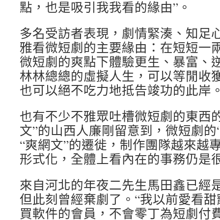
點，也是吸引我我看的緣由”。
多名受訪者表現，劇情緊湊、知足
雅看微短劇的主要緣由：在短短一
微短劇的爽點下體驗更生、暴富、
林林總總的虛擬人生，可以等閒收
也可以絕不吃力地抵告竣功的此岸
也有不少不雅眾吐槽微短劇的東西的
文”的山西人廉剛留意到，微短劇的
“爽網文”的遷徙，制作團隊越來越
形式化，全體上看內在的事務仍是很“
來自河北的年夜二先生馬田鑫已經
但此刻曾經棄劇了。“我以前愛看甜
買軟件的會員，不會零丁為短劇付