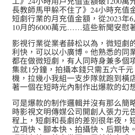
工》24小時用戶充值金額破1200
長教師馬甲躲不住了》24小時充值金
短劇行業的月充值金額，從2023年6
10月的6000萬元……這些新聞安慰
影視行業從業者薛松以為，微短劇
利快，可以以小廣博。他熟悉的同
都在做微短劇，有人同時身兼多個項
集就1分鐘，拍攝本錢只需五六千元
機，拉幾小我組一支步隊就跑到橫
著一個在短時光內制作出爆款的幻想
可是爆款的制作邏輯并沒有那么簡
時影視文明傳媒公司開創人張力元
程上，短劇和長劇的差別很年夜，
立項快、腳本快、拍攝快、后期快