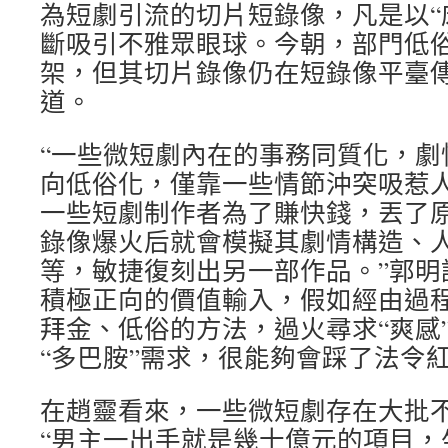
為短劇引流的切片短錄像，凡是以“床
斷吸引不雅眾眼球。今朝，部門低
架，但其切片錄像仍在短錄像平臺
道。
“一些微短劇內在的事務同質化，劇
向低俗化，僅靠一些情節沖突吸惹
一些短劇制作者為了賺快錢，丟了
錄像爆火后就會模擬其劇情構造、
等，敏捷復刻出另一部作品。”郭明
積極正向的價值輸入，假如經由過
拜金、低俗的方法，過火尋求“爽感
“多巴胺”需求，很能夠會踩了法令
在趙靈看來，一些微短劇存在大批
“男主一出手就是幾十億元的項目，