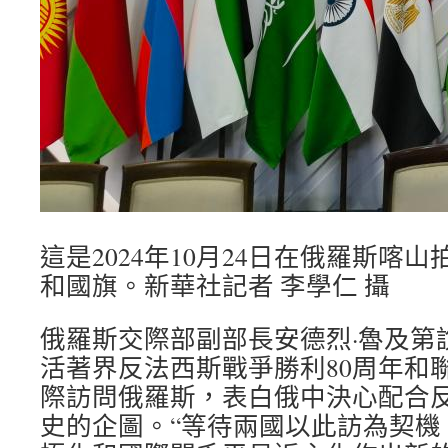
這是2024年10月24日在俄羅斯喀
和國旗。新華社記者 李學仁 攝
俄羅斯交際部副部長安德烈·魯及第
活著界反法西斯戰爭勝利80周年和聯
際訪問俄羅斯，表白俄中決心配合
史的企圖。“等待兩國以此訪為契機