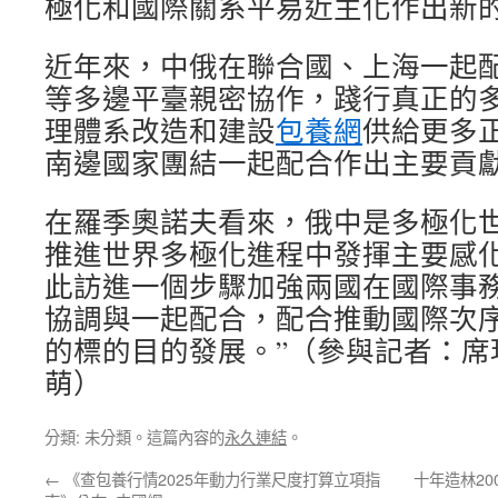
極化和國際關系平易近主化作出新的
近年來，中俄在聯合國、上海一起
等多邊平臺親密協作，踐行真正的
理體系改造和建設
包養網
供給更多
南邊國家團結一起配合作出主要貢
在羅季奧諾夫看來，俄中是多極化
推進世界多極化進程中發揮主要感化
此訪進一個步驟加強兩國在國際事
協調與一起配合，配合推動國際次
的標的目的發展。”（參與記者：席
萌）
分類: 未分類。這篇內容的
永久連結
。
←
《查包養行情2025年動力行業尺度打算立項指
十年造林2