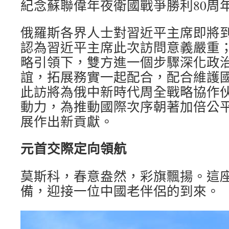
紀念蘇聯偉年夜衛國戰爭勝利80周
俄羅斯各界人士對習近平主席即將
認為習近平主席此次訪問意義嚴重
略引領下，雙方進一個步驟深化政
誼，拓展務實一起配合，配合維護
此訪將為俄中新時代周全戰略協作
動力，為推動國際次序朝著加倍公
展作出新貢獻。
元首交際定向領航
莫斯科，春意盎然，彩旗飄揚。這
備，迎接一位中國老伴侶的到來。