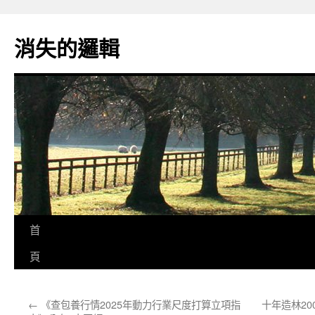
跳
至
消失的邏輯
主
要
內
容
首
頁
←
《查包養行情2025年動力行業尺度打算立項指
十年造林2