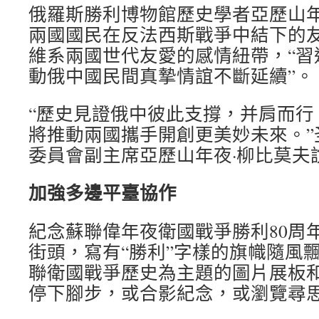
俄羅斯勝利博物館歷史學者亞歷山年
兩國國民在反法西斯戰爭中結下的
維系兩國世代友愛的感情紐帶，“習
動俄中國民間真摯情誼不斷延續”。
“歷史見證俄中彼此支撐，并肩而行
將推動兩國攜手開創更美妙未來。”
委員會副主席亞歷山年夜·柳比莫夫
加強多邊平臺協作
紀念蘇聯偉年夜衛國戰爭勝利80周
街頭，寫有“勝利”字樣的旗幟隨風
聯衛國戰爭歷史為主題的圖片展板
停下腳步，或合影紀念，或瀏覽尋