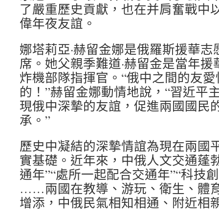
了嚴重歷史貢獻，也在并肩奮戰中
偉年夜友誼。
娜塔莉亞·赫留金娜是俄羅斯援華志
席。她父親季難道·赫留金是當年援
炸機部隊指揮官。“俄中之間的友愛
的！”赫留金娜動情地說，“習近平
現俄中深摯的友誼，促進兩國國民
承。”
歷史中凝結的深摯情誼為現在兩國
實基礎。近年來，中俄人文交通蓬勃
通年”“處所一起配合交通年”“科技創
……兩國在教導、游玩、衛生、體
增添，中俄民氣相知相通、附近相