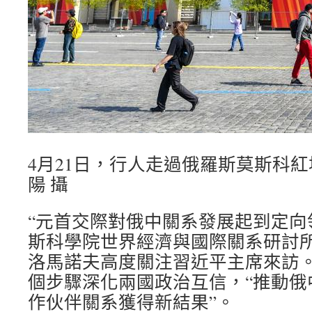
4月21日，行人走過俄羅斯莫斯科紅
陽 攝
“元首交際對俄中關系發展起到定向
斯科學院世界經濟與國際關系研討所
洛馬諾夫高度關注習近平主席來訪
個步驟深化兩國政治互信，“推動俄
作伙伴關系獲得新結果”。