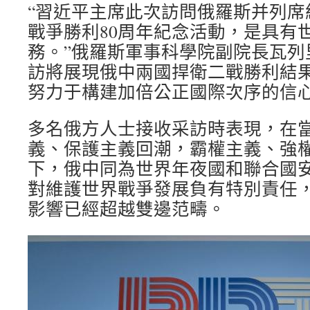
“習近平主席此次訪問俄羅斯并列席
戰爭勝利80周年紀念活動，是具有
務。”俄羅斯軍事科學院副院長瓦列
訪將展現俄中兩國捍衛二戰勝利結
努力于構建加倍公正國際次序的信
多名俄方人士接收采訪時表現，在
義、保護主義回潮，霸權主義、強
下，俄中同為世界年夜國和聯合國
對維護世界戰爭發展負有特別責任
影響已經超越雙邊范疇。