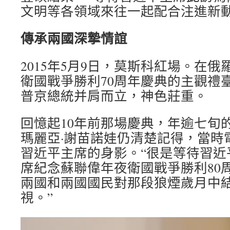
文明等各領域來往一起配合注進新動
傳承兩國深摯情誼
2015年5月9日，莫斯科紅場。在
衛國戰爭勝利70周年慶典的主觀禮
普京總統并肩而立，神色莊重。
回憶起10年前那場慶典，年逾七旬
瑪麗亞·謝苗諾娃仍清楚記得，當時
習近平主席的身影。“很是等待習近
席紀念蘇聯偉年夜衛國戰爭勝利80
兩國和兩國國民對那段狼煙歲月中
視。”