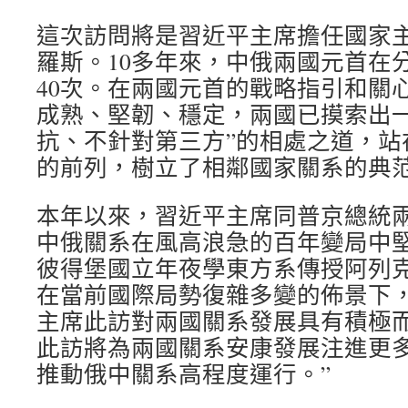
這次訪問將是習近平主席擔任國家主
羅斯。10多年來，中俄兩國元首在
40次。在兩國元首的戰略指引和關
成熟、堅韌、穩定，兩國已摸索出一
抗、不針對第三方”的相處之道，站
的前列，樹立了相鄰國家關系的典
本年以來，習近平主席同普京總統
中俄關系在風高浪急的百年變局中
彼得堡國立年夜學東方系傳授阿列克
在當前國際局勢復雜多變的佈景下
主席此訪對兩國關系發展具有積極而
此訪將為兩國關系安康發展注進更
推動俄中關系高程度運行。”