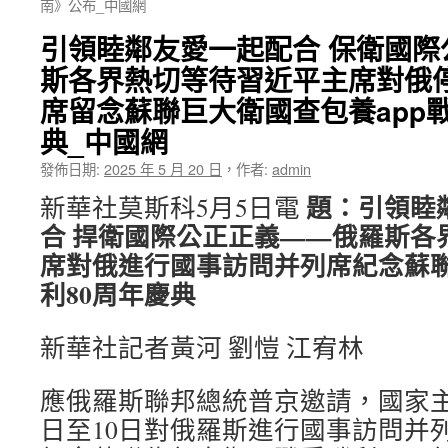
南》公布_中國網
引領睦鄰友愛一起配合 保衛國際
斯各界熱切等待習近平主席對俄
席留念蘇聯巨大衛國查包養app
典_中國網
發佈日期:
2025 年 5 月 20 日
，
作者:
admin
題：引領睦
新華社莫斯科5月5日電
合 捍衛國際公正正義——俄羅斯各
席對俄進行國事訪問并列席紀念蘇
利80周年慶典
新華社記者黃河 劉愷 江宥林
應俄羅斯聯邦總統普京邀請，國家主
日至10日對俄羅斯進行國事訪問并