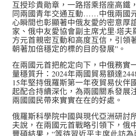
互授珍貴勛章，一路搭乘搭座高鐵
同兩國青年交通互動……中俄兩國
心瞬間也彰顯著中俄友愛的密意厚
家、俄中友愛協會副主席尤里·塔夫
方元首親密互動和高度互信，引領
朝著加倍穩定的標的目的發展”。
在兩國元首把舵定向下，中俄務實
量穩質升：2024年兩國貿易額達24
15年堅持俄羅斯第一年夜貿易伙伴
起配合持續深化，為兩國關系發展
兩國國民帶來實實在在的好處。
俄羅斯科學院中國與現代亞洲研討所
夫說，在兩國元首戰略引領下，俄
豐碩結果，“等待習近平主席此訪為