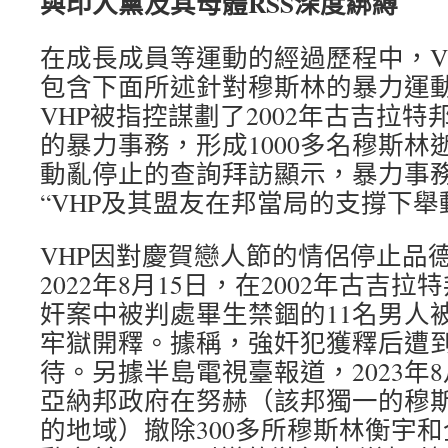
與印人黨及其母體RSS深度綁縛
在成長成員等運動的經過歷程中，V
包含下面所述針對穆斯林的暴力運動
VHP被指控謀劃了2002年古吉拉
的暴力事務，形成1000多名穆斯林
動亂停止的查詢拜訪顯示，暴力事
“VHP及其盟友在邦當局的支撐下舉
VHP因對慶賀戀人節的情侶停止品
2022年8月15日，在2002年古吉
奸案中被判處畢生禁錮的11名男人
牢獄開釋。據稱，強奸犯獲釋后遭到
待。另據半島電視臺報道，2023年
亞納邦政府在努赫（該邦獨一的穆
的地域）撤除300多所穆斯林衡宇