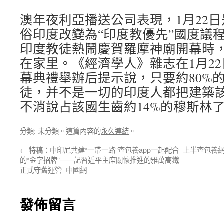
澳年夜利亞播送公司表現，1月22
俗印度改變為“印度教優先”國度議
印度教徒熱鬧慶賀羅摩神廟開幕時
在家里。《經濟學人》雜志在1月2
幕典禮舉辦后提示說，只要約80%
徒，并不是一切的印度人都把建築
不消說占該國生齒約14%的穆斯林
分類: 未分類。這篇內容的
永久連結
。
←
特稿：中印尼共建“一帶一路”查包養app一起配合
上半查包養網
的“金字招牌”——記習近平主席關懷推進的雅萬高鐵
正式守舊運營_中國網
發佈留言