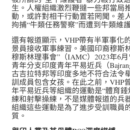
生。人權組織激烈鞭撻一些邦當局
動，或許對相干行動置若罔聞。差
拘捕“牛類任務警察”而遭到牛類維
還有報道顯示，VHP帶有半軍事化
景員接收軍事練習。美國印裔穆斯
穆斯林理事會”（IAMC）2023年6
青年分支印度青年平易近兵（Bajran
古吉拉特邦等印度多地不符合法令
訓成員包含女孩。在此之前，VHP
年平易近兵等組織的運動是“體育錘
練和射擊操練，不是媒體報道的兵器
組織這些運動是為了進步受訓職員
質。