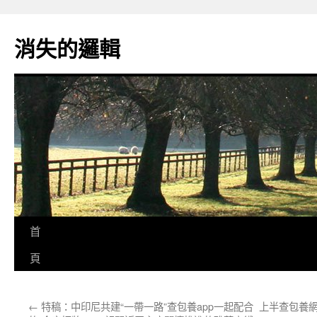
跳
至
消失的邏輯
主
要
內
容
首
頁
←
特稿：中印尼共建“一帶一路”查包養app一起配合
上半查包養網