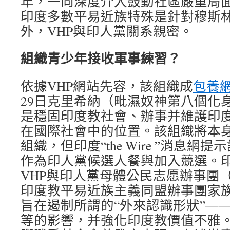
年，一向深度介入鼓動社區嚴重局
印度多數平易近族特殊是針對穆斯
外，VHP與印人黨關系親密。
組織青少年接收軍事練習？
依據VHP網站先容，該組織成
包養
29日克里希納（毗濕奴神第八個化
是穩固印度教社會、辦事并維護印
在國際社會中的位置。該組織將本
組織，但印度“the Wire ”消息網
作為印人黨候選人餐與加入競選。印度S
VHP與印人黨母體公民志愿辦事團（
印度教平易近族主義同盟辦事團家族（San
旨在遏制所謂的“外來認識形狀”—
等的影響，并強化印度教價值不雅