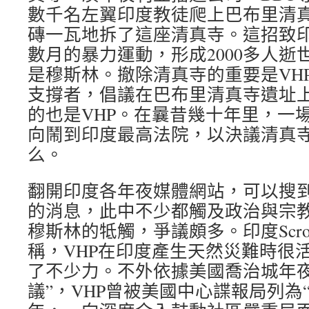
數千名左翼印度教徒爬上巴布里清
磚一瓦地拆了這座清真寺。這招致
數月的暴力運動，形成2000多人逝
是穆斯林。撤除清真寺的重要是VH
支撐者，倡議在巴布里清真寺遺址
的也是VHP。在曩昔幾十年里，一
向鬧到印度最高法院，以決議清真
么。
翻開印度各年夜媒體網站，可以搜到
的消息，此中不少都觸及政治與宗
穆斯林的牴觸，爭議頗多。印度Scro
稱，VHP在印度產生天然災難時很
了不少力。不外依據美國喬治城年夜
議”，VHP曾被美國中心諜報局列為