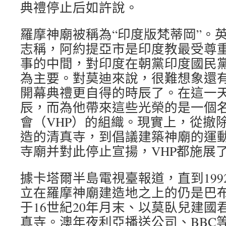
典禮停止后如許說。
羅摩神廟被稱為“印度版梵蒂岡”。
志稱，阿約提亞市是印度教最受尊
事的中間，對印度在朝黨印度國民
為主要。對莫迪來說，很難想象還有
開幕典禮更自得的時辰了。在這一
辰，而為他帶來這些光榮的是一個
會（VHP）的組織。現實上，從撤
造的清真寺，到倡議建築神廟的運
寺廟并對此停止宣揚，VHP都施展
據卡塔爾半島電視臺報道，直到199
立在羅摩神廟建造地之上的仍是巴
于16世紀20年月末、以莫臥兒建國
真寺。澳年夜利亞播送公司、BBC等