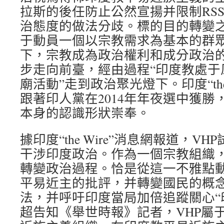
拉斯的後任防止公然宣揚并限制RSS
治態度的做法分歧。標的目的轉變之
于動員一個以宗教需求為基本的群
下，宗教成為政治權利和成分政治的
步走向前臺，經由過程“印度教處于
廟活動”走到政治聚光燈下。印度“the
跟著印人黨在2014年年夜選中獲勝
本身的認識形狀崇奉。
據印度“the Wire”消息網報道，V
干涉印度政治。作為一個宗教組織
轉變政治過程。恰是從這一不雅點
平易近主的批評，并轉變國民的概
法，并呼吁印度當局加倍追蹤關心“
超告知《舉世時報》記者，VHP屬