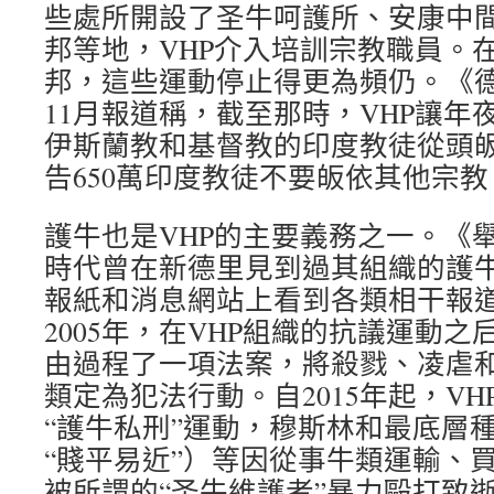
些處所開設了圣牛呵護所、安康中
邦等地，VHP介入培訓宗教職員。
邦，這些運動停止得更為頻仍。《德干
11月報道稱，截至那時，VHP讓年
伊斯蘭教和基督教的印度教徒從頭
告650萬印度教徒不要皈依其他宗教
護牛也是VHP的主要義務之一。《
時代曾在新德里見到過其組織的護
報紙和消息網站上看到各類相干報
2005年，在VHP組織的抗議運動
由過程了一項法案，將殺戮、凌虐
類定為犯法行動。自2015年起，V
“護牛私刑”運動，穆斯林和最底層種
“賤平易近”）等因從事牛類運輸、
被所謂的“圣牛維護者”暴力毆打致