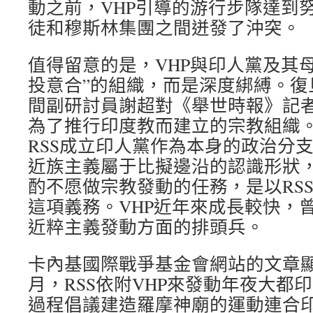
動之前，VHP引導的游行步隊達到
徒和穆斯林集團之間迸發了沖突。
值得留意的是，VHP與印人黨及其母
投意合”的組織，而是深度綁縛。復
間副研討員謝超對《舉世時報》記者表
為了推行印度教而建立的宗教組織。在
RSS成立印人黨作為本身的政治分
近族主義屬于比擬邊沿的認識形狀
酌不愿做宗教發動的任務，是以RSS
這項義務。VHP近年來成長較快，曾
近粹主義發動方面的排頭兵。
卡內基國際戰爭基金會網站的文章顯示
月，RSS依附VHP來發動年夜大都
過程倡議建造羅摩神廟的運動連合印度