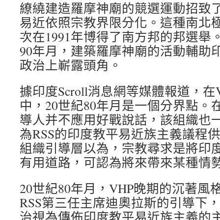
繚繞建造羅摩神廟的競選運動招致
易近依照宗教界限分化。這種南北
次在1991年博得了南方邦的邦選舉。
90年月，建築羅摩神廟的活動輔助
政治上嶄露頭角。
據印度Scroll消息網等媒體報道，
中，20世紀80年月是一個分界點。
導人并不應用好戰說話，該組織也
為RSS的印度教平易近族主義議程
組織引導層以為，宗教尋求是將印
有用道路，可認為將來帶來某種情
20世紀80年月，VHP晚期的沉著
RSS第三任主席迪奧拉斯的引導下，
治視為傳佈印度教平易近族主義的