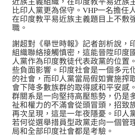
近族主義組織，在印度教平易近族
比印人黨更為保守。VHP一名擔任
在印度教平易近族主義題目上不敷強
職。
謝超對《舉世時報》記者剖析說，
組織聯絡接觸慎密，這能晉陞印度
人黨作為印度教徒代表政黨的位置
些負面影響。印度社會是一個多元
的社會，而印人黨當局假如實施搾
會下降多數族群的取得感和平安感
群關系是一向堅持高壓態勢，仍是
祉和權力的不滿會從頭冒頭，招致
再次呈現，這是一年夜隱憂。印人
若何從選舉措員型政黨走向一個管
局和全部印度社會都是考驗。