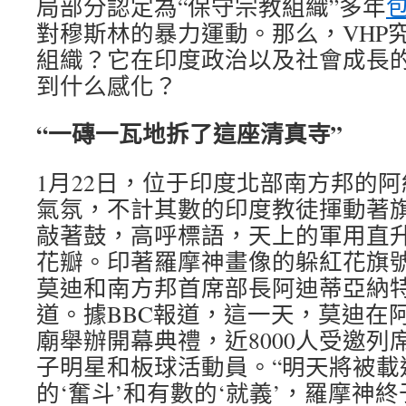
局部分認定為“保守宗教組織”多年
對穆斯林的暴力運動。那么，VHP
組織？它在印度政治以及社會成長
到什么感化？
“一磚一瓦地拆了這座清真寺”
1月22日，位于印度北部南方邦的
氣氛，不計其數的印度教徒揮動著
敲著鼓，高呼標語，天上的軍用直
花瓣。印著羅摩神畫像的躲紅花旗
莫迪和南方邦首席部長阿迪蒂亞納
道。據BBC報道，這一天，莫迪在
廟舉辦開幕典禮，近8000人受邀列
子明星和板球活動員。“明天將被載
的‘奮斗’和有數的‘就義’，羅摩神終