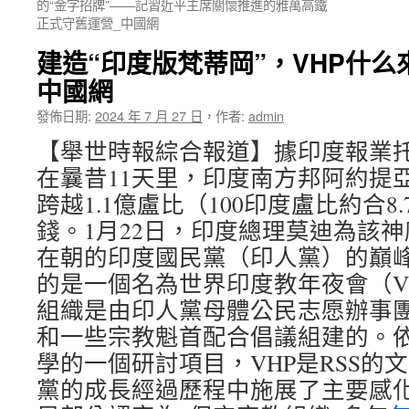
的“金字招牌”——記習近平主席關懷推進的雅萬高鐵
正式守舊運營_中國網
建造“印度版梵蒂岡”，VHP什么
中國網
發佈日期:
2024 年 7 月 27 日
，
作者:
admin
【舉世時報綜合報道】據印度報業托
在曩昔11天里，印度南方邦阿約提
跨越1.1億盧比（100印度盧比約合8
錢。1月22日，印度總理莫迪為該
在朝的印度國民黨（印人黨）的巔
的是一個名為世界印度教年夜會（V
組織是由印人黨母體公民志愿辦事團
和一些宗教魁首配合倡議組建的。
學的一個研討項目，VHP是RSS的
黨的成長經過歷程中施展了主要感