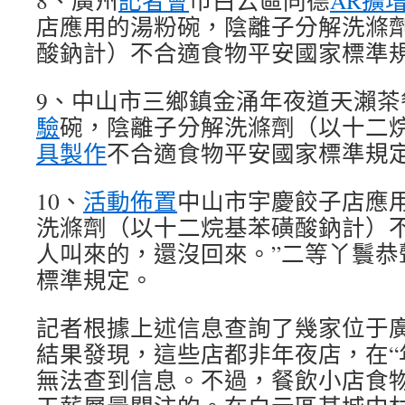
8、廣州
記者會
市白云區同德
AR擴
店應用的湯粉碗，陰離子分解洗滌
酸鈉計）不合適食物平安國家標準
9、中山市三鄉鎮金涌年夜道天瀨茶
驗
碗，陰離子分解洗滌劑（以十二
具製作
不合適食物平安國家標準規
10、
活動佈置
中山市宇慶餃子店應
洗滌劑（以十二烷基苯磺酸鈉計）不
人叫來的，還沒回來。”二等丫鬟恭
標準規定。
記者根據上述信息查詢了幾家位于
結果發現，這些店都非年夜店，在“
無法查到信息。不過，餐飲小店食