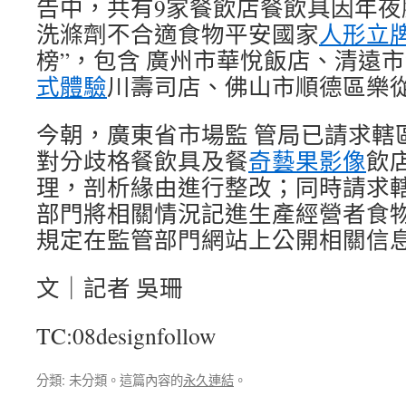
告中，共有9家餐飲店餐飲具因年夜
洗滌劑不合適食物平安國家
人形立
榜”，包含 廣州市華悅飯店、清遠
式體驗
川壽司店、佛山市順德區樂
今朝，廣東省市場監 管局已請求轄
對分歧格餐飲具及餐
奇藝果影像
飲
理，剖析緣由進行整改；同時請求
部門將相關情況記進生產經營者食
規定在監管部門網站上公開相關信
文｜記者 吳珊
TC:08designfollow
分類: 未分類。這篇內容的
永久連結
。