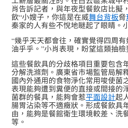
工薪層最關注的。在白云區某城中
肖告訴記者，與年夜型餐飲店比擬
飲“小嫂子，你這是在威
舞台背板
脅
秦家的人有些不悅地瞇起了眼睛。
“幾乎天天都會往，確實覺得四周有
油乎乎。”小肖表現，盼望這類抽檢
這些餐飲具的分歧格項目重要包含
分解洗滌劑。廣東省市場監管局解
國內外通用的食物淨化常用唆使菌
表現能夠遭到糞便的直接或間接的
菌群的餐具，能夠會惹
平面設計
起
腸胃沾染等不適癥狀。形成餐飲具
由，能夠是餐館衛生環境較差、洗
等。