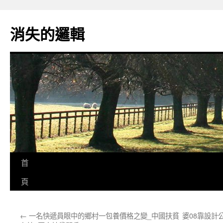
跳
至
消失的邏輯
主
要
內
容
首
頁
←
一名快遞員眼中的鄉村一包養價格之變_中國扶貧
婆08靠設計