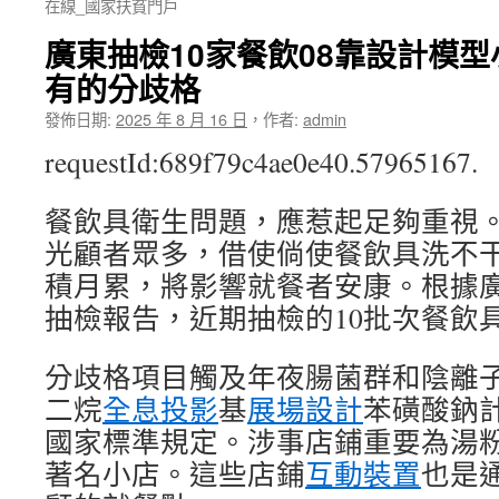
在線_國家扶貧門戶
廣東抽檢10家餐飲08靠設計模
有的分歧格
發佈日期:
2025 年 8 月 16 日
，
作者:
admin
requestId:689f79c4ae0e40.57965167.
餐飲具衛生問題，應惹起足夠重視
光顧者眾多，借使倘使餐飲具洗不
積月累，將影響就餐者安康。根據
抽檢報告，近期抽檢的10批次餐飲
分歧格項目觸及年夜腸菌群和陰離
二烷
全息投影
基
展場設計
苯磺酸鈉
國家標準規定。涉事店鋪重要為湯
著名小店。這些店鋪
互動裝置
也是