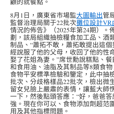
顧的就餐點。
8月1日，廣東省市場監
大圖輸出
管
監督治理局關于22批次
攤位設計
V
情況的佈告》（2025年第24期）
劃，該局組織抽檢糧食加工品、酒
制品、“蕭拓不敢，蕭拓敢提出這個
經說服了他的父母，收回了他的性
娶了花姐為妻。”席世勳說糕點、餐
和食用油、油脂及其制品等8類食物1
食物平安標準檢驗和鑒定，此中抽檢項
批次、分歧格樣品22批次，檢出微
留女兒臉上嚴肅的表情，讓藍大師
一下，然後點頭答應：“好，爸爸答
強。現在你可以、食物添加劑超范
用及其他指標問題。