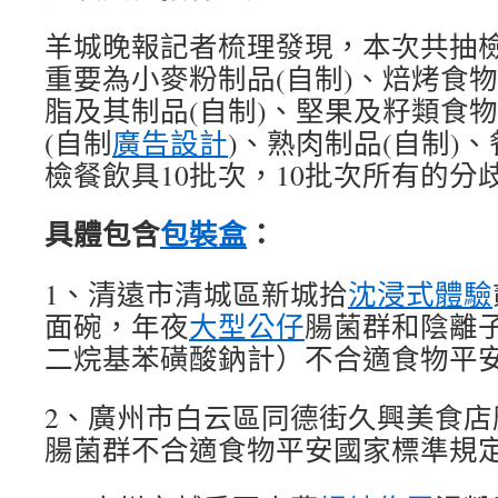
羊城晚報記者梳理發現，本次共抽檢
重要為小麥粉制品(自制)、焙烤食物
脂及其制品(自制)、堅果及籽類食物
(自制
廣告設計
)、熟肉制品(自制)
檢餐飲具10批次，10批次所有的分
具體包含
包裝盒
：
1、清遠市清城區新城拾
沈浸式體驗
面碗，年夜
大型公仔
腸菌群和陰離
二烷基苯磺酸鈉計）不合適食物平
2、廣州市白云區同德街久興美食店
腸菌群不合適食物平安國家標準規