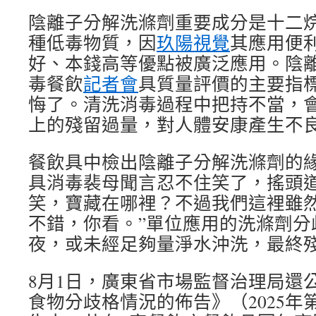
陰離子分解洗滌劑重要成分是十二
種低毒物質，因
玖陽視覺
其應用便
好、本錢高等優點被廣泛應用。陰
毒餐飲
記者會
具質量評價的主要指
悔了。清洗消毒過程中把持不當，
上的殘留過量，對人體安康產生不
餐飲具中檢出陰離子分解洗滌劑的
具消毒裴母聞言忍不住笑了，搖頭道
笑，寶藏在哪裡？不過我們這裡雖
不錯，你看。”單位應用的洗滌劑分
夜，或未經足夠量淨水沖洗，最終
8月1日，廣東省市場監督治理局還公
食物分歧格情況的佈告》（2025年