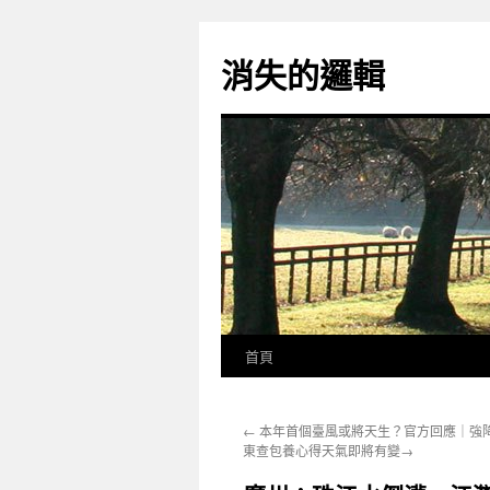
跳
至
消失的邏輯
主
要
內
容
首頁
←
本年首個臺風或將天生？官方回應｜強
東查包養心得天氣即將有變→