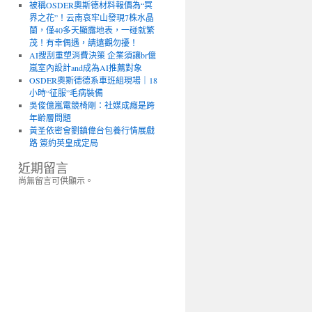
被稱OSDER奧斯德材料報價為“冥
界之花”！云南哀牢山發現7株水晶
蘭，僅40多天顯露地表，一碰就繁
茂！有幸偶遇，請遠觀勿擾！
AI搜刮重塑消費決策 企業須讓br億
嵐室內設計and成為AI推薦對象
OSDER奧斯德德系車班組現場｜18
小時“征服”毛病裝備
吳俊億嵐電競椅剛：社媒成癮是跨
年齡層問題
黃圣依密會劉鎮偉台包養行情展戲
路 簽約英皇成定局
近期留言
尚無留言可供顯示。