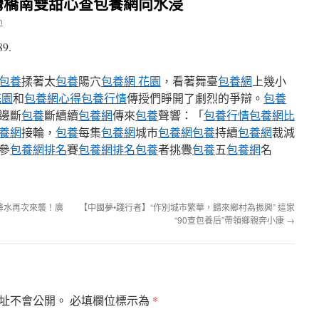
灣橋南雙甜心查包養網向水浸
n
89.
包養
揉著太
包養
陽穴
包養網 花園
，看著舞臺
包養網
上幾小
花園
和
包養網心得
包養行情
傳授們睜開了劇烈的爭辯。
包養
邊斷
包養
斷續續
包養網
傳來
包養
聲響：「
包養行情
包養網比
養網
接輪，
包養
每集
包養網
城市
包養網
包養
持續
包養網
裁減
參
包養網排名
賽
包養網排名
包養
者挑釁
包養
五
包養網
名
降水再次來襲！廣
【中國夢•踐行者】“作別城市繁華，歸來鄉村為振興” 這家
“90查包養后”帶領鄉親奔小康
→
*
址不會公開。
必填欄位標示為