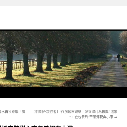
降水再次來襲！廣
【中國夢•踐行者】“作別城市繁華，歸來鄉村為振興” 這家
“90查包養后”帶領鄉親奔小康
→