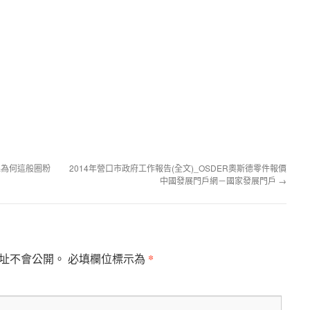
課為何這般圈粉
2014年營口市政府工作報告(全文)_OSDER奧斯德零件報價
中國發展門戶網－國家發展門戶
→
*
址不會公開。
必填欄位標示為