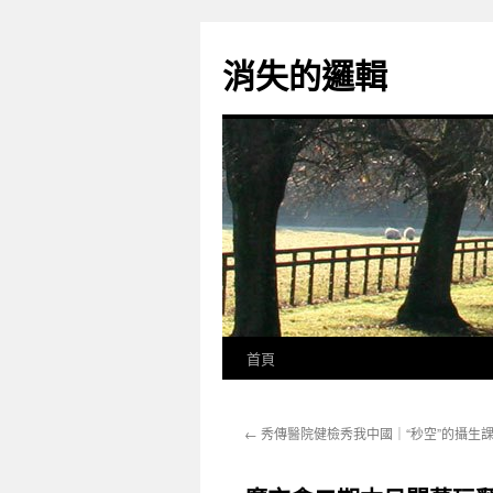
跳
至
消失的邏輯
主
要
內
容
首頁
←
秀傳醫院健檢秀我中國｜“秒空”的攝生