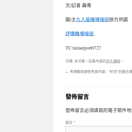
文/記者 聶粵
圖/主
九人座機場接送
辦方供圖
評價機場接送
TC:taxiairport0727
分類: 未分類。這篇內容的
永久連結
。
←
秀傳醫院健檢秀我中國｜“秒空”的攝生
發佈留言
發佈留言必須填寫的電子郵件地
留言
*