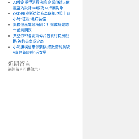
AI搜刮重塑消費決策 企業須讓br億
嵐室內設計and成為AI推薦對象
OSDER奧斯德德系車班組現場｜18
小時“征服”毛病裝備
吳俊億嵐電競椅剛：社媒成癮是跨
年齡層問題
黃圣依密會劉鎮偉台包養行情展戲
路 簽約英皇成定局
小彩旗樸信惠鄧紫棋 細數清純美貌
9喜包養經驗0后女星
近期留言
尚無留言可供顯示。