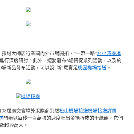
，探討大師居行業國內外市場開拓、“一帶一路”
24小時機場
進行深度研討。此外，還將發布6場貿促系列活動，以及約
60場新品發布活動，可以說“新”意實足
桃園機場接送
。
機場接機
第138屆廣交會境外采購商到然
松山機場接送
機場接送評價
送
開始以每秒一百萬張的速度吐出金箔折成的千紙鶴，它們
數超19萬人。