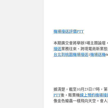
機場接送評價PTT
本期廣交會將舉辦3場主題論壇
接送
業務往來、跨境電商新業態
台北到桃園機場接送
1
機場送機
據清楚，截至10月23日17時，
PTT
後，販賣機
線上預約機場接
像金色蝗蟲一樣飛向天空。會人