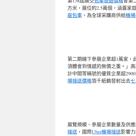
第138屆廣交
包車旅遊價格
會第二
方米，展位約2.5萬個，涵蓋家
座包車
，為全球采購商供給
機場
第二期線下參展企業超1萬家，
須體會到情感的無價之重。」高
計中間等稱號的優質企業超29
場接送價格
箔千紙鶴發射出去
七
展覽規模、參展企業數量及供應
接送
，國際
Uber機場接送
影響力