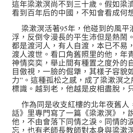
這年梁漱溟尚不到三十歲。假如梁
看到百年后的中國，不知會看成何
梁漱溟活著95年，他碰到的風平
浮，反倒令漫長的平生沛但是熱鬧
都是渡河人，有人自渡，本已不易
渡人渡世。看口角舊照里的他，年
神情奕奕，舉止間有種置之度外的
目傲視，一臉的倔犟，其樣子容貌如
力”。這種孤松之感，成了梁漱溟之
標識。越到老，他越是皮相盡脫，
作為同是收支紅樓的北年夜舊人
話》里專門寫了一篇《梁漱溟》，
他，不由會落下同情之淚。同情的
忘，也有老師長教師對本身與梁漱