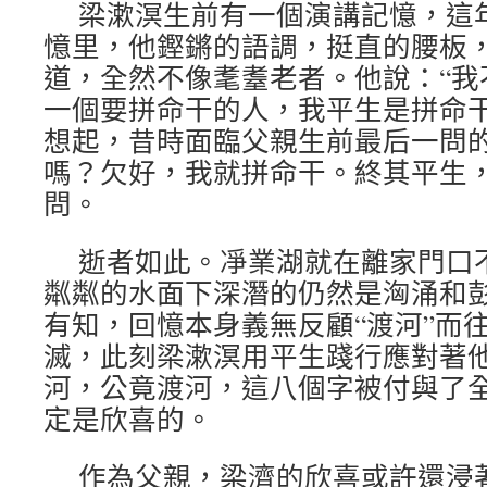
梁漱溟生前有一個演講記憶，這年
憶里，他鏗鏘的語調，挺直的腰板
道，全然不像耄耋老者。他說：“我
一個要拼命干的人，我平生是拼命干
想起，昔時面臨父親生前最后一問
嗎？欠好，我就拼命干。終其平生
問。
逝者如此。凈業湖就在離家門口
粼粼的水面下深潛的仍然是洶涌和
有知，回憶本身義無反顧“渡河”而
滅，此刻梁漱溟用平生踐行應對著
河，公竟渡河，這八個字被付與了
定是欣喜的。
作為父親，梁濟的欣喜或許還浸