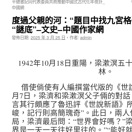
平總書記同代表委員共商推動中國式古代化年夜計_
中國網
度過父親的河：“題目中找九宮格
“謎底”–文史–中國作家網
發佈日期:
2025 年 3 月 25 日
，
作者:
admin
1942年10月18日重陽，梁漱溟
林。
借使倘使有人編撰當代版的《世說新
月7日，梁濟和梁漱溟父子倆的對話
言其行頗應了魯迅評《世說新語》所
峻，記行則高簡瑰奇”。此日，兩人
局，梁濟最后問：“世界會好嗎？”
界是一天一天往好里往的。”“能好