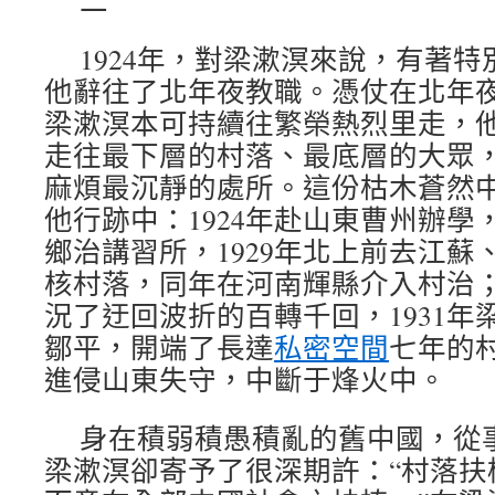
二
1924年，對梁漱溟來說，有著
他辭往了北年夜教職。憑仗在北年
梁漱溟本可持續往繁榮熱烈里走，
走往最下層的村落、最底層的大眾
麻煩最沉靜的處所。這份枯木蒼然
他行跡中：1924年赴山東曹州辦學，
鄉治講習所，1929年北上前去江蘇
核村落，同年在河南輝縣介入村治
況了迂回波折的百轉千回，1931年
鄒平，開端了長達
私密空間
七年的
進侵山東失守，中斷于烽火中。
身在積弱積愚積亂的舊中國，從
梁漱溟卻寄予了很深期許：“村落扶