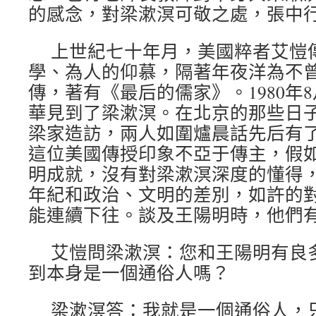
的感念，對梁漱溟可敬之處，張中行
上世紀七十年月，美國粹者艾愷
學、為人的仰慕，隔著年夜洋為不
傳，著有《最后的儒家》。1980年
華見到了梁漱溟。在北京的那些日
梁家造訪，兩人如圍爐晨話先后有
這位美國傳授印象不亞于傳主，假
明成就，沒有對梁漱溟深度的懂得
年紀和政治、文明的差別，如許的
能連續下往。談及王陽明時，他們
艾愷問梁漱溟：您和王陽明有良
到本身是一個通俗人嗎？
梁漱溟答：我就是一個通俗人，