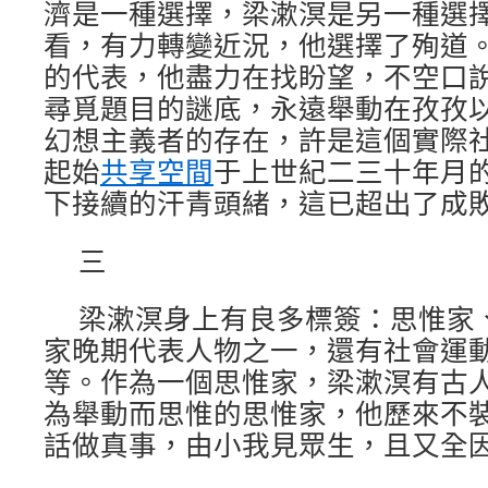
濟是一種選擇，梁漱溟是另一種選
看，有力轉變近況，他選擇了殉道
的代表，他盡力在找盼望，不空口
尋覓題目的謎底，永遠舉動在孜孜
幻想主義者的存在，許是這個實際
起始
共享空間
于上世紀二三十年月
下接續的汗青頭緒，這已超出了成
三
梁漱溟身上有良多標簽：思惟家
家晚期代表人物之一，還有社會運
等。作為一個思惟家，梁漱溟有古
為舉動而思惟的思惟家，他歷來不
話做真事，由小我見眾生，且又全