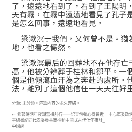
了，遠遠地看到了，看到了王陽明
天有霧，在霧中遠遠地看見了孔子
是怎么回事，遠遠地看見。
梁漱溟于我們，又何曾不是。猶
地，也看之儼然。
梁漱溟最后的回葬地不在他存亡
愿，他被分辨葬于桂林和鄒平。一
個是他傾瀉血汗為之奔赴的處所。
法，離別了這個他信任一天天往好
分類: 未分類。這篇內容的
永久連結
。
←
乘著時期年夜潮奮楫前行——記查包養心得習近
中心軍委政
平總書記同代表委員共商推動中國式古代化年夜計_
中國網