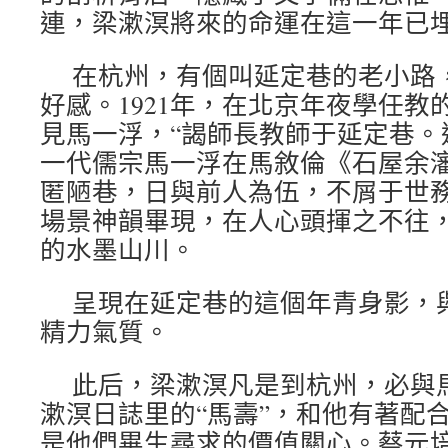
連，梁漱溟將來的命運在這一年已
在杭州，有個叫延定巷的老小路
好感。1921年，在北京年夜學任教
見馬一浮，“謁師長教師于延定巷。
一代儒宗馬一浮在馬敘倫《石屋余瀋
匿陋巷，日與前人為伍，不屑于世務
場景神韻畢現，在人心頭揮之不往
的水墨山川。
呈現在延定巷的這個年青身影，
精力氣質。
此后，梁漱溟凡是到杭州，必與
漱溟日誌里的“馬壽”，和他有著配
是他們畢生尋求的價值關心。蔡元