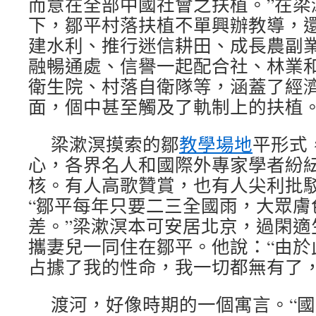
而意在全部中國社會之扶植。”在梁漱溟
下，鄒平村落扶植不單興辦教導，
建水利、推行迷信耕田、成長農副
融暢通處、信譽一起配合社、林業
衛生院、村落自衛隊等，涵蓋了經
面，個中甚至觸及了軌制上的扶植
梁漱溟摸索的鄒
教學場地
平形式
心，各界名人和國際外專家學者紛
核。有人高歌贊賞，也有人尖利批
“鄒平每年只要二三全國雨，大眾膚
差。”梁漱溟本可安居北京，過閑適
攜妻兒一同住在鄒平。他說：“由於
占據了我的性命，我一切都無有了，
渡河，好像時期的一個寓言。“國