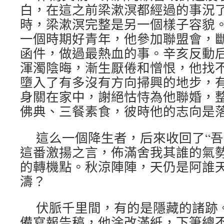
白，在這之前梁漱溟都經過的事況
時，梁漱溟完整是另一個樣子容貌
一個時期好青年，他參加聯盟會，
函件，做過最熱血的事。辛亥反動
渾濁陰晦，漸生厭倦和憎恨，他找
墮入了有多沒有方向掃興的地步，
身關在家中，謝絕怙恃為他聯婚，
佛典、三餐素食，彼時他的志向是
這么一個降生者，后來收回了“吾
這番激揚之言，佈滿舍我其誰的氣
的轉機點。秋涼陣陣，天仍是阿誰
濤？
伏脈千里間，有的是隱藏的諸跡
備寫報告稿，他涂改滿紙，下筆總