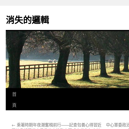
跳
至
消失的邏輯
主
要
內
容
首
頁
←
乘著時期年夜潮奮楫前行——記查包養心得習近
中心軍委政