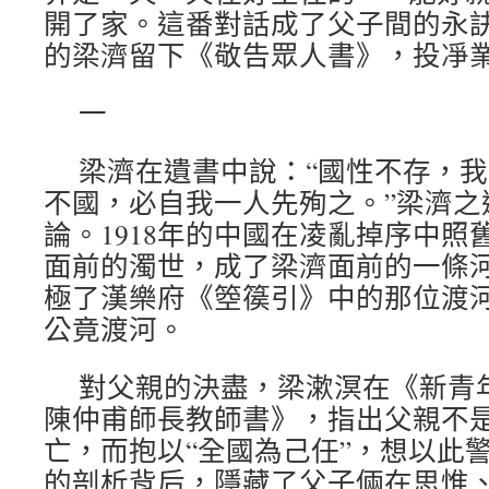
開了家。這番對話成了父子間的永訣
的梁濟留下《敬告眾人書》，投凈
一
梁濟在遺書中說：“國性不存，
不國，必自我一人先殉之。”梁濟之
論。1918年的中國在凌亂掉序中照
面前的濁世，成了梁濟面前的一條
極了漢樂府《箜篌引》中的那位渡
公竟渡河。
對父親的決盡，梁漱溟在《新青
陳仲甫師長教師書》，指出父親不
亡，而抱以“全國為己任”，想以此
的剖析背后，隱藏了父子倆在思惟