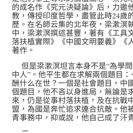
的成名作《究元決疑論》后，力邀
教，傳授印度哲學，盡管此時24歲
歷。在名師云集的北年夜，梁漱溟
中，梁漱溟撰述甚豐，著有《工具
落扶植實際》《中國文明要義》《
著作。
但是梁漱溟坦言本身不是“為學問
中人”。他平生都在求解兩個題目：
酬什么在世？一個是社會題目，中
個題目，他不吝以身進局，無論是
來，仍是從事村落扶植，及在抗戰
盟，為國是奔忙追求連合抗敵。他
青事務中，抑或說，他自己成了汗