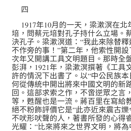
四
1917年10月的一天，梁漱溟在
培，問蔡元培對孔子持什么立場。
決孔子。梁漱溟道：“我此來除替釋
不作旁的事！”第二年，他索性開設
次年又開講工具文明題目。那時全
彭湃，1921年，梁漱溟撰著《工具
許的情況下出書了。以“中公民族本
何從傳統中開出將來中國文明的新
回。這部求索之作，不啻逆眾之言
等，甦醒也是一流。蔣百里在寫給
絕不粉飾評價它是“此亦近來震古爍
不吠形吠聲的人，著書所發的心得
光耀：“比來將來之世界文明，將為