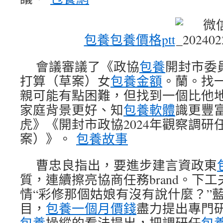
包養
包養價格ptt
會議審議了《政協
包養
開封市委員
打算（草案）女
包養金額
。蘭。找
親可能有點困難，但找到一個比他
家庭背景更好、知
包養軟體
識更豐
虎》《開封市政協2024年觀察調研
案）》。
包養故事
曹忠良指出，要進步建言資政東
質，連續擦亮協商任務brand。下
情“彩修那個姑娘有沒有說什麼？”
目，
包養一個月價錢
盡力提出專門
包養
操縱的看法提出，把調研任
包