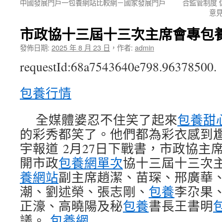
中國發展門戶一包養網站比較網－國家發展門戶
合監管制度
意見
市政協十三屆十三次主席會專包
發佈日期:
2025 年 8 月 23 日
，
作者:
admin
requestId:68a7543640e798.96378500.
包養行情
全媒體婆忍不住笑了起來
包養甜
的彩秀都笑了。他們都為彩衣感到
宇報道
2月27日下戰書，市政協主
開市政
包養網單次
協十三屆十三次
養網站
副主席趙潔、苗琛、邢廣華
潮、劉述榮、張志剛、
包養
李尕果
正濠、高曉陽及秘
包養
書長王書明
議。
包養網