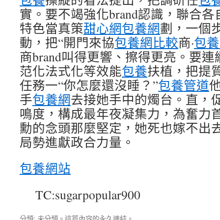
實。要不竭強化brand認識，聯合
特色當真策
甜心網
包養網
劃，一個
動，把“開門來協
包養網比較
商·
包養
商brand叫得更響、擦得更亮。要
范化法式化等效能
包養
扶植，把提
任務一“你怎麼還沒睡？”
包養管道
手
包養網
去接她手中的燭台。直，
鳴度，構成最年夜凝集力，為奮力
勳的念頭那麼堅定，她死也嫁不出
局勢進獻政合力量。
包養網站
TC:sugarpopular900
分類: 未分類。這篇內容的
永久連結
。