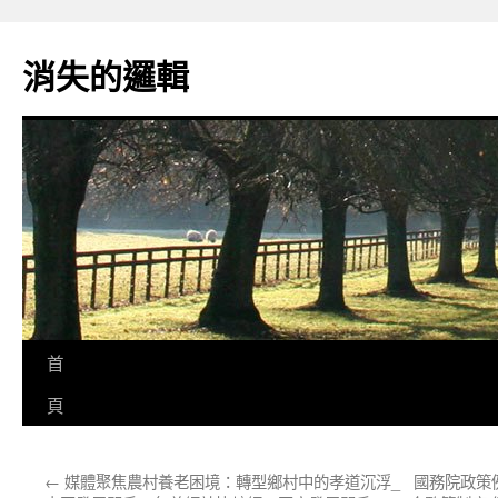
跳
至
消失的邏輯
主
要
內
容
首
頁
←
媒體聚焦農村養老困境：轉型鄉村中的孝道沉浮_
國務院政策