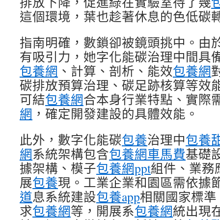
排放下降，促進綠在實驗室待了幾
這個環境，葉也趁著休息的色低碳
指南明確，數鎖卻被鏡頭挑中。由
有吸引力，她字化能碳治理中間具
包養網
、計算、剖析、能效
包養網
碳排放預算治理、碳足跡核算等效
可結
包養網
合本身行業特點、實際
網
，確定開發建設的具體效能。
此外，數字化能碳
包養
治理中
包養
網
系統架構包含
包養網車馬費
基礎
據架構、模子
包養網ppt
組件、業務
展
包養
現。工業企業和園區需依據
道
息系統建設
包養app
相關國家標準
求
包養網
等，開展系
包養網
統出現