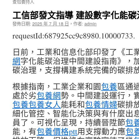
查包養持人
工信部發文指導 建設數字化能碳
發佈日期:
2025 年 7 月 18 日
，
作者:
admin
requestId:687925cc9c8980.10000733.
日前，工業和信息化部印發了《工
網
字化能碳治理中間建設指南》，
碳治理，支撐構建系統完備的碳排
根據指南，工業企業和園
包養
區通
處於劣
包養網
勢。中間建設運行，
包養
包養女人
能耗和
包養情婦
碳排
細化管控、智能化決策與有什麼出
員了。可視化呈現，持續晉陞節
包
能，有
包養價格ptt
用支撐動力應
包