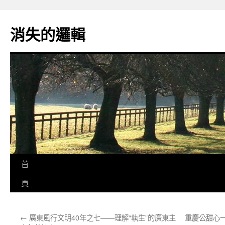
跳
至
消失的邏輯
主
要
內
容
首
頁
←
廣東風行文明40年之七——理解“執生”的廣東主
重慶公甜心一