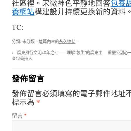
社區裡。宋微神色平靜地回答
包養
養網站
構建設并持續更換新的資料
TC:
分類: 未分類。這篇內容的
永久連結
。
←
廣東風行文明40年之七——理解“執生”的廣東主
重慶公甜心一
查包養持人
發佈留言
發佈留言必須填寫的電子郵件地址
*
標示為
留言
*