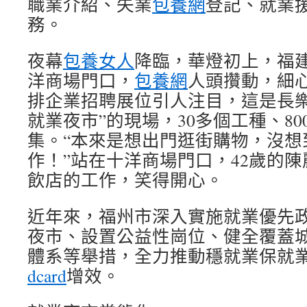
職業介紹、失業
包養網
登記、就業援
務。
夜幕
包養女人
降臨，華燈初上，福
洋商場門口，
包養網
人頭攢動，細
排企業招聘展位引人注目，這是長樂
就業夜市”的現場，30多個工種、8
集。“本來是想出門逛街購物，沒想
作！”站在十洋商場門口，42歲的
飲店的工作，笑得開心。
近年來，福州市深入實施就業優先
夜市、設置公益性崗位、健全覆蓋
體系等舉措，全力推動穩就業保就
dcard
增效。