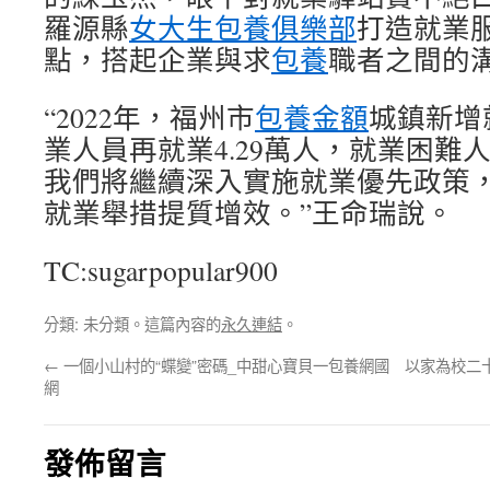
羅源縣
女大生包養俱樂部
打造就業
點，搭起企業與求
包養
職者之間的
“2022年，福州市
包養金額
城鎮新增就
業人員再就業4.29萬人，就業困難人
我們將繼續深入實施就業優先政策
就業舉措提質增效。”王命瑞說。
TC:sugarpopular900
分類: 未分類。這篇內容的
永久連結
。
←
一個小山村的“蝶變”密碼_中甜心寶貝一包養網國
以家為校二
網
發佈留言