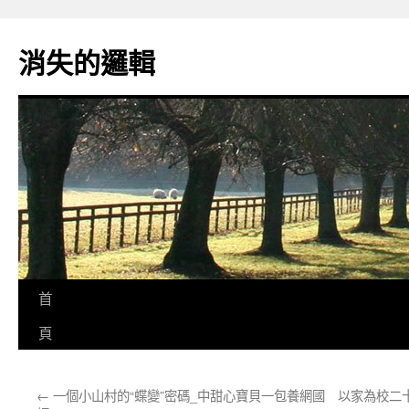
跳
至
消失的邏輯
主
要
內
容
首
頁
←
一個小山村的“蝶變”密碼_中甜心寶貝一包養網國
以家為校二