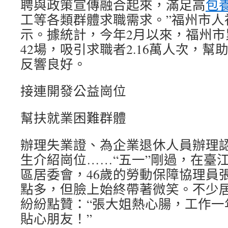
聘與政策宣傳融合起來，滿足高
包
工等各類群體求職需求。”福州市人
示。據統計，今年2月以來，福州市
42場，吸引求職者2.16萬人次，幫助
反響良好。
接連開發公益崗位
幫扶就業困難群體
辦理失業證、為企業退休人員辦理
生介紹崗位……“五一”剛過，在臺
區居委會，46歲的勞動保障協理員
點多，但臉上始終帶著微笑。不少
紛紛點贊：“張大姐熱心腸，工作一
貼心朋友！”