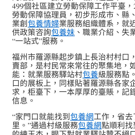
499個社區建立勞動保障工作平臺，
勞動保障協理員，初步形成市、縣
業創
包養情婦
業服務組織體系，就
供政策咨詢
包養妹
、職業介紹、失
“一站式”服務。
福州市羅源縣起步鎮上長治村村口
賣部，是村民常來常往的聚集地，
能：就業服務驛站村
包養
級服務點
口的展板上，同樣貼著羅源縣各家
求，柜臺下，一本厚厚的臺賬，記
信息。
“家門口就能找到
包養網
工作，省去
里。”通過村級服務
包養網
點順利找
的練玉杰，眼下對就業驛站贊不絕口—