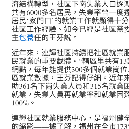
濟結構轉型，社區下崗失業人口逐漸
共有6000多名居民，失業率曾一度
居民‘家門口’的就業工作就顯得十分
社區工作經驗、如今已經是社區黨
主
包養
任的王芬說。
近年來，連輝社區持續把社區就業
民就業的重要載體。“轄區里共有13
網點，每年能提供300多個就業崗位
區就業數據，王芬記得仔細。近年
助361名下崗失業人員和315名就
就業，失業人員再就業率和就業困
100%。
連輝社區就業服務中心，是福州健
的縮影——據了解，福州在全市17