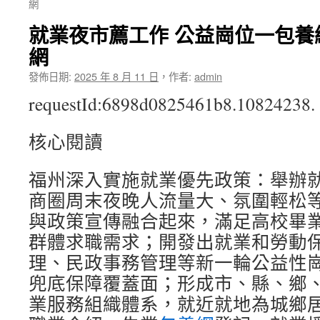
網
就業夜市薦工作 公益崗位一包養
網
發佈日期:
2025 年 8 月 11 日
，
作者:
admin
requestId:6898d0825461b8.10824238.
核心閱讀
福州深入實施就業優先政策：舉辦
商圈周末夜晚人流量大、氛圍輕松
與政策宣傳融合起來，滿足高校畢
群體求職需求；開發出就業和勞動
理、民政事務管理等新一輪公益性
兜底保障覆蓋面；形成市、縣、鄉
業服務組織體系，就近就地為城鄉