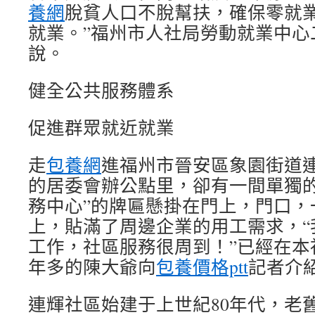
養網
脫貧人口不脫幫扶，確保零就
就業。”福州市人社局勞動就業中心
說。
健全公共服務體系
促進群眾就近就業
走
包養網
進福州市晉安區象園街道
的居委會辦公點里，卻有一間單獨的
務中心”的牌匾懸掛在門上，門口，
上，貼滿了周邊企業的用工需求，“
工作，社區服務很周到！”已經在本
年多的陳大爺向
包養價格ptt
記者介
連輝社區始建于上世紀80年代，老