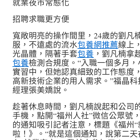
就業夜市常態化
招聘求職更方便
寬敞明亮的操作間里，24歲的劉凡
服，不遠處的流水
包養網推薦
線上
光晶體，隔著手套
包養
，劉凡楠拿
包養
檢測合規度。“入職一個多月，
實習中，但她認真細致的工作態度
高新技術企業的用人需求。”福晶科
經理張美嬌說。
趁著休息時間，劉凡楠說起和公司
手機，點開“福州人社”微信公眾號，
的通知吸引記者注意，標題《福州“
啦！》。“就是這個通知，說第二天