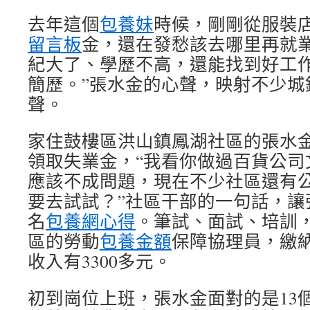
去年這個
包養妹
時候，剛剛從服裝
留言板
金，還在發愁該去哪里再就業
紀大了、學歷不高，還能找到好工
簡歷。”張水金的心聲，映射不少城
聲。
家住鼓樓區洪山鎮鳳湖社區的張水
領取失業金，“我看你做過百貨公司
應該不成問題，現在不少社區還有
要去試試？”社區干部的一句話，讓
名
包養網心得
。筆試、面試、培訓
區的勞動
包養金額
保障協理員，繳
收入有3300多元。
初到崗位上班，張水金面對的是13