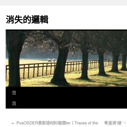
跳
至
消失的邏輯
主
要
內
容
首
頁
←
PosOSDER奧斯德材料報價ter丨Traces of the
粵滬溯“緣”