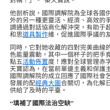
他剖析說，國際調解院為全球各國
外的另一種更靈活、經濟、高效的
調通過對話協商化解沖突，有助于超
和思
道具製作
維，促進國際爭議的
同時，它對她收藏的四對完美曲線
色能量震動，其中一個杯子的把手
點五
活動佈置
度！應對全球管理赤
天寶認為，在當前單邊主義和保護
國際調解院的成立回應了國際社會
發展的配
經典大圖
合關切，為化解
供給了及時的平臺。
“填補了國際法治空缺”