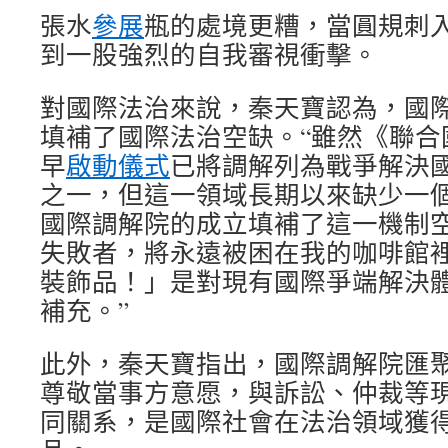
張水
參展
瓶的處境更糟，當圓規刺
到一股強烈的自我審視衝擊。
對國際法治來說，秦天寶認為，國
填補了國際法治空缺。“雖然《聯合
早
啟動儀式
已將調解列為戰爭解決
之一，但這一領域長期以來缺少一
國際調解院的成立填補了這一機制
失敗者，將永遠被困在我的咖啡館
裝飾品！」是對現有國際爭端解決
補充。”
此外，秦天寶指出，國際調解院匯
尊敬當事方意愿，與訴訟、仲裁等
同關系，是國際社會在法治領域獲