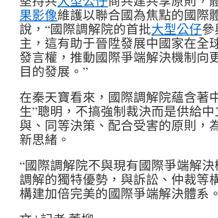
堅持共
大型公仔
商共建共享原則，
果影像
維護以聯合國為焦點的國際體
說，“國際調解院的首批
大型公仔
參
主，這有助于晉陞發展中國家在全
發言權，推動國際爭端解決機制向
目的發展。”
在秦天寶看來，國際調解院蘊含著中
生”聰明，不搞強制裁決而是供給中
與、同等決策、配合受害的原則，
新思緒。
“國際調解院不與現有國際爭端解決
調解的獨特優勢，與訴訟、仲裁等
構建加倍完美的國際爭端解決體系。