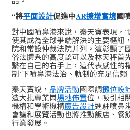
品。
“將
平面設計
促進中
AR擴增實境
國
對中國噴鼻港來說，秦天寶表現，“
使其成為全球爭端解決的主要樞紐
院和常設仲裁法院并列。這彰顯了
俗法體系的高度認可以及林天秤首
繫在自己的右手上，這代表感性的權
制’下噴鼻港法治、軌制的充足信賴
秦天寶說，
品牌活動
國際調
攤位設
造大批專業崗
場地佈置
位，吸引相
機構和學術機構
廣告設計
進駐噴鼻
會議和展覽活動也將推動飯店、餐
行業發展。