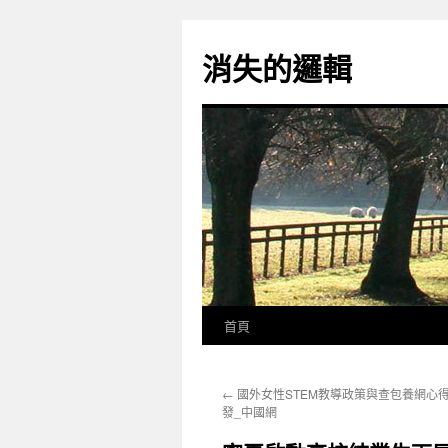
跳
至
消失的邏輯
主
要
內
容
首頁
←
國外女性STEM教導政策與查包養網心
發_中國網