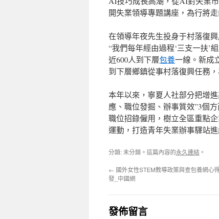
AI技巧成長高潮，從AI對失業
開失業領導專題講座，為行將走
在領導年夜先生投身于村落復興
“我們每年經由過程‘三支一扶’
近600人到下層
包養
一線。新成
到下層鄉鎮從事村落復興任務，
本年以來，寧夏人社部分把增進
應、職位發掘、辦事質效”3個
職位招錄僱用，樹立全區重點企業
運動，打造青年失業辦事驛站進
分類: 未分類。這篇內容的
永久連結
。
←
國外女性STEM教導政策與查包養網心
發_中國網
發佈留言