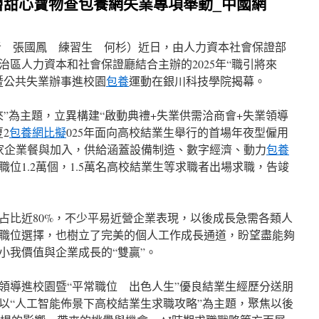
層甜心寶物查包養網失業專項舉動_中國網
者 張國鳳 練習生 何杉）近日，由人力資本社會保證部
區人力資本和社會保證廳結合主辦的2025年“職引將來
暨公共失業辦事進校園
包養
運動在銀川科技學院揭幕。
”為主題，立異構建“啟動典禮+失業供需洽商會+失業領導
2
包養網比擬
025年面向高校結業生舉行的首場年夜型僱用
余家企業餐與加入，供給涵蓋設備制造、數字經濟、動力
包養
位1.2萬個，1.5萬名高校結業生等求職者出場求職，告竣
占比近80%，不少平易近營企業表現，以後成長急需各類人
職位選擇，也樹立了完美的個人工作成長通道，盼望盡能夠
小我價值與企業成長的“雙贏”。
領導進校園暨“平常職位 出色人生”優良結業生經歷分送朋
以“人工智能佈景下高校結業生求職攻略”為主題，聚焦以後