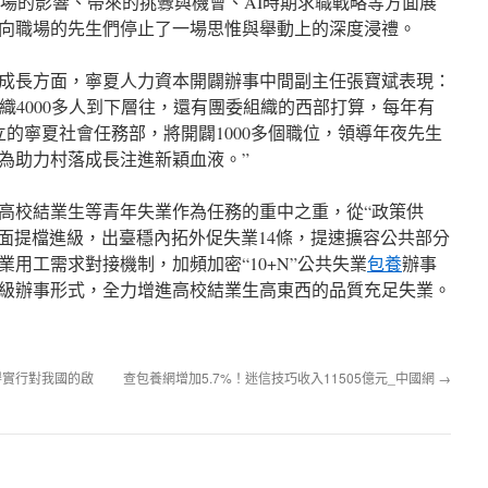
市場的影響、帶來的挑釁與機會、AI時期求職戰略等方面展
向職場的先生們停止了一場思惟與舉動上的深度浸禮。
成長方面，寧夏人力資本開闢辦事中間副主任張寶斌表現：
組織4000多人到下層往，還有團委組織的西部打算，每年有
立的寧夏社會任務部，將開闢1000多個職位，領導年夜先生
為助力村落成長注進新穎血液。”
高校結業生等青年失業作為任務的重中之重，從“政策供
方面提檔進級，出臺穩內拓外促失業14條，提速擴容公共部分
用工需求對接機制，加頻加密“10+N”公共失業
包養
辦事
級辦事形式，全力增進高校結業生高東西的品質充足失業。
得實行對我國的啟
查包養網增加5.7%！迷信技巧收入11505億元_中國網
→