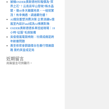
被稱OSDER奧斯德材料報價為“冥
界之花”！云南哀牢山發現7株水晶
蘭，僅40多天顯露地表，一碰就繁
茂！有幸偶遇，請遠觀勿擾！
AI搜刮重塑消費決策 企業須讓br億
嵐室內設計and成為AI推薦對象
OSDER奧斯德德系車班組現場｜18
小時“征服”毛病裝備
吳俊億嵐電競椅剛：社媒成癮是跨
年齡層問題
黃圣依密會劉鎮偉台包養行情展戲
路 簽約英皇成定局
近期留言
尚無留言可供顯示。