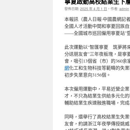
寧夏啟動高校結業生下
發佈日期:
2025 年 4 月 1 日
，
作者:
admin
本報訊（農人日報·中國農網記
全國人才活動中間和寧夏回族自治
——全國城市巡回僱用寧夏站”
此次運動以“智匯寧夏 筑夢將來
分送朋友會”三年夜板塊，是寧夏
會，吸引13個省（市）的360
網
化工和生物科技等範疇的失業職
初步失業意向3156個。
本次僱用運動中，平易近營企業
才，不只為結業生供給多元化的
輔助結業生疾速融進職場，完成
同時，還舉行了高校結業生失業
友會，約請浙江年夜學傳授姚威