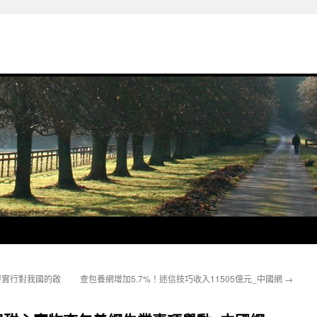
得實行對我國的啟
查包養網增加5.7%！迷信技巧收入11505億元_中國網
→